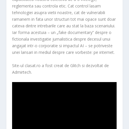
reglementa sau controla etic. Cat control lasam
tehnologiei asupra vietii noastre, cat de vulnerabili
ramanem in fata unor structuri tot mai opace sunt doar
cateva dintre intrebarile care au stat la baza scenariului.
Iar forma acestuia – un „fake documentary” despre o
fictionala investigatie jurnalistica despre decesul unui
angajat intr-o corporatie si impactul AI – se potriveste
unei lansari in mediul despre care vorbeste: pe internet.
Site-ul clasat.ro a fost creat de Glitch si dezvoltat de
Admirtech.