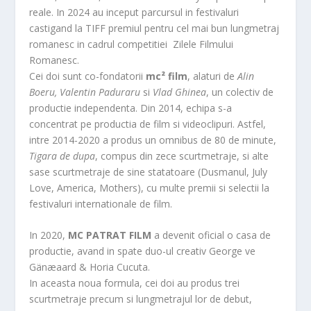
reale. In 2024 au inceput parcursul in festivaluri
castigand la TIFF premiul pentru cel mai bun lungmetraj
romanesc in cadrul competitiei Zilele Filmului
Romanesc.
Cei doi sunt co-fondatorii
mc² film
, alaturi de
Alin
Boeru, Valentin Paduraru
si
Vlad Ghinea
, un colectiv de
productie independenta. Din 2014, echipa s-a
concentrat pe productia de film si videoclipuri. Astfel,
intre 2014-2020 a produs un omnibus de 80 de minute,
Tigara de dupa
, compus din zece scurtmetraje, si alte
sase scurtmetraje de sine statatoare (Dusmanul, July
Love, America, Mothers), cu multe premii si selectii la
festivaluri internationale de film.
In 2020,
MC PATRAT FILM
a devenit oficial o casa de
productie, avand in spate duo-ul creativ George ve
Gänæaard & Horia Cucuta.
In aceasta noua formula, cei doi au produs trei
scurtmetraje precum si lungmetrajul lor de debut,