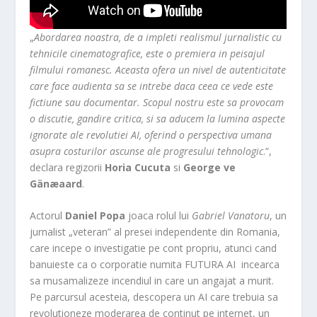
„
Abordarea noastra, de a impleti realismul jurnalistic cu
tehnicile cinematografice, este o premiera in peisajul
filmului romanesc. Aceasta ofera un nivel de autenticitate
care face audienta sa se intrebe daca ceea ce vede este
fictiune sau documentar. Scopul nostru este sa provocam
o discutie, gandire critica, si sa aducem la lumina aspecte
ignorate ale revolutiei AI, oferind o perspectiva umana
asupra costurilor ascunse ale progresului tehnologic
.”,
declara regizorii
Horia Cucuta
si
George ve
Gänæaard
.
Actorul
Daniel Popa
joaca rolul lui
Gabriel Vanatoru
, un
jurnalist „veteran” al presei independente din Romania,
care incepe o investigatie pe cont propriu, atunci cand
banuieste ca o corporatie numita FUTURA AI incearca
sa musamalizeze incendiul in care un angajat a murit.
Pe parcursul acesteia, descopera un AI care trebuia sa
revolutioneze moderarea de continut pe internet, un