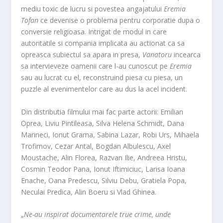
mediu toxic de lucru si povestea angajatului
Eremia
Tofan
ce devenise o problema pentru corporatie dupa o
conversie religioasa. Intrigat de modul in care
autoritatile si compania implicata au actionat ca sa
opreasca subiectul sa apara in presa,
Vanatoru
incearca
sa intervieveze oamenii care l-au cunoscut pe
Eremia
sau au lucrat cu el, reconstruind piesa cu piesa, un
puzzle al evenimentelor care au dus la acel incident.
Din distributia filmului mai fac parte actorii: Emilian
Oprea, Liviu Pintileasa, Silva Helena Schmidt, Dana
Marineci, Ionut Grama, Sabina Lazar, Robi Urs, Mihaela
Trofimov, Cezar Antal, Bogdan Albulescu, Axel
Moustache, Alin Florea, Razvan Ilie, Andreea Hristu,
Cosmin Teodor Pana, Ionut Iftimiciuc, Larisa Ioana
Enache, Oana Predescu, Silviu Debu, Gratiela Popa,
Neculai Predica, Alin Boeru si Vlad Ghinea.
„
Ne-au inspirat documentarele true crime, unde