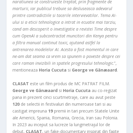
naratiunea se construieste treptat, prin fragmente de
marturii, iar publicul trebuie sa desluseasca adevarul
printre contradictiile si tacerile intervievatilor. Tema AI-
ului si a eticii tehnologice a intrat in ecuatie mai tarziu,
cand am descoperit o investigatie a revistei Time despre
cum OpenAI a subcontractat muncitori din Kenya pentru
a filtra manual continut toxic, ajutand astfel la
antrenarea modelelor AI. Acesta a fost momentul in care
ne-am dat seama ca vrem sa spunem o poveste despre cei
care raman invizibili in spatele progresului tehnologic
.”,
mentioneaza
Horia Cucuta
si
George ve Gänæaard
.
CLASAT
este un film produs de MC PATRAT FILM.
George ve Gänæaard
si
Horia Cucuta
au co-regizat
pana in prezent cinci scurtmetraje, care au avut peste
120
de selectii in festivaluri din numeroase tari si au
castigat impreuna
19
premii in tari precum Statele Unite
ale Americii, Spania, Romania, Grecia, Iran sau Polonia.
In 2023 au inceput sa lucreze la lungmetrajul lor de
debut,
CLASAT
, un fake-documentary inspirat din fapte