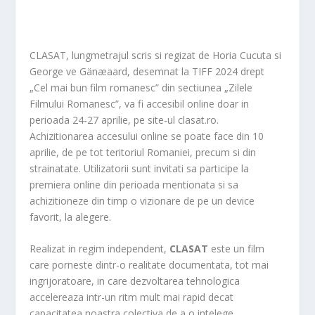
CLASAT, lungmetrajul scris si regizat de Horia Cucuta si
George ve Gänæaard, desemnat la TIFF 2024 drept
„Cel mai bun film romanesc” din sectiunea „Zilele
Filmului Romanesc”, va fi accesibil online doar in
perioada 24-27 aprilie, pe site-ul clasat.ro.
Achizitionarea accesului online se poate face din 10
aprilie, de pe tot teritoriul Romaniei, precum si din
strainatate. Utilizatorii sunt invitati sa participe la
premiera online din perioada mentionata si sa
achizitioneze din timp o vizionare de pe un device
favorit, la alegere.
Realizat in regim independent,
CLASAT
este un film
care porneste dintr-o realitate documentata, tot mai
ingrijoratoare, in care dezvoltarea tehnologica
accelereaza intr-un ritm mult mai rapid decat
capacitatea noastra colectiva de a o intelege,