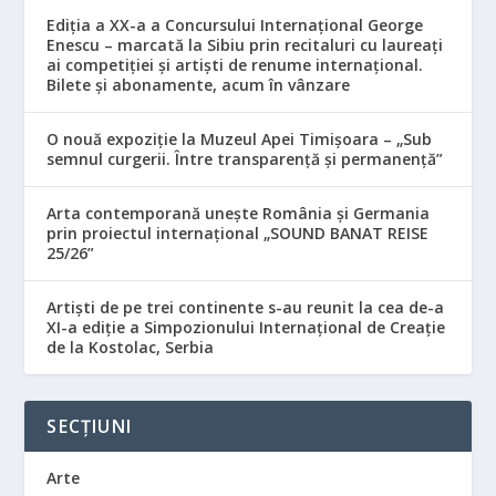
Ediția a XX-a a Concursului Internațional George
Enescu – marcată la Sibiu prin recitaluri cu laureați
ai competiției și artiști de renume internațional.
Bilete și abonamente, acum în vânzare
O nouă expoziție la Muzeul Apei Timișoara – „Sub
semnul curgerii. Între transparență și permanență”
Arta contemporană unește România și Germania
prin proiectul internațional „SOUND BANAT REISE
25/26”
Artiști de pe trei continente s-au reunit la cea de-a
XI-a ediție a Simpozionului Internațional de Creație
de la Kostolac, Serbia
SECȚIUNI
Arte