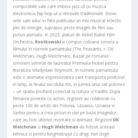
compozitiile sale care imbina jazz-ul cu muzica
electronica, hip-hop-ul si ritmurile traditionale. Show-
urile sale aduc in fata publicului un mix muzical eclectic
plin de energie, suprapus peste imagini de film sau
picturi animate. In 2023, alaturi de Rebel Babel Film
Orchestra,
Rostkowski
a compus coloana sonora a
filmului In numele pamantului (The Peasants, r. DK
Welchman, Hugh Welchman). Bazat pe romanul
omonim semnat de laureatul Premiului Nobel pentru
literatura Wladyslaw Reymont, In numele pamantului
este o animatie impresionanta care transporta privitorul
in timp, la finalul secolului XIX, in lumea unui sat polonez
– un spatiu profund conectat la natura si traditii. Dupa
filmarea povestii cu actori, regizorii au colaborat cu
peste 100 de artisti din Polonia, Lituania, Ucraina si
Serbia pentru a crea picturi in ulei pe baza imaginilor,
care au fost ulterior montate si animate. Regizorii
DK
Welchman
si
Hugh Welchman
au folosit aceeasi
tehnica si pentru lungmetrajul
Cu drag, Van Gogh