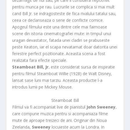
dezamagit de fiul sau, pe care il considera nepotrivit
pentru munca pe rau. Lucrurile se complica si mai mult
cand Bill Jr. se indragosteste de fiica rivalului tatalui sau,
ceea ce declanseaza o serie de conflicte comice.
Apogeul filmului este una dintre cele mai faimoase
scene din istoria cinematografiei mute: in timpul unui
uragan devastator, fatada unei cladiri se prabuseste
peste Keaton, iar el scapa nevatamat doar datorita unei
ferestre perfect pozitionate. Aceasta scena a fost
realizata fara efecte speciale.
Steamboat Bill, Jr.
este considerat sursa de inspiratie
pentru filmul Steamboat Willie (1928) de Walt Disney,
lansat sase luni mai tarziu. Aceasta productie l-a
introdus lumii pe Mickey Mouse.
Steamboat Bill
Filmul va fi acompaniat live de pianistul
John Sweeney
,
care compune muzica pentru si acompaniaza filme
mute de aproape treizeci de ani. Originar din Noua
Zeelanda,
Sweeney
locuieste acum la Londra. In