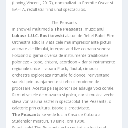
(Loving Vincent, 2017), nominalizat la Premiile Oscar si
BAFTA, rezultatul fiind unul spectaculos.
The Peasants
In show-ul multimedia
The Peasants
, muzicianul
Lukasz L.U.C. Rostkowski
alaturi de Rebel Babel Film
Orchestra aduc la viata cele mai impresionante picturi
animate ale filmului, interpretand live coloana sonora.
Folosind o gama diversa de instrumente traditionale
poloneze – tobe, chitara, acordeon – dar si instrumente
regionale unice – vioara Plock, flautul, cimpoiul –
orchestra exploreaza ritmurile folclorice, reinventand
sunetul prin aranjamente si tehnici moderne de
procesare. Acestui peisaj sonor i se adauga voci corale.
Ritmuri vesele de mazurca si polca, dar si muzica veche
slava vor rasuna astfel in spectacolul The Peasants, o
calatorie prin cultura, istorie si creativitate.
The Peasants
se vede loc la Casa de Cultura a
Studentilor miercuri, 18 iunie, ora 19:00.
Spectacolul The Peasants este sprijinit de Institutul