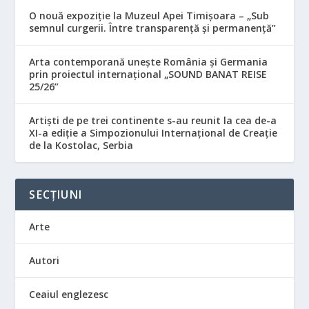
O nouă expoziție la Muzeul Apei Timișoara – „Sub
semnul curgerii. Între transparență și permanență”
Arta contemporană unește România și Germania
prin proiectul internațional „SOUND BANAT REISE
25/26”
Artiști de pe trei continente s-au reunit la cea de-a
XI-a ediție a Simpozionului Internațional de Creație
de la Kostolac, Serbia
SECȚIUNI
Arte
Autori
Ceaiul englezesc