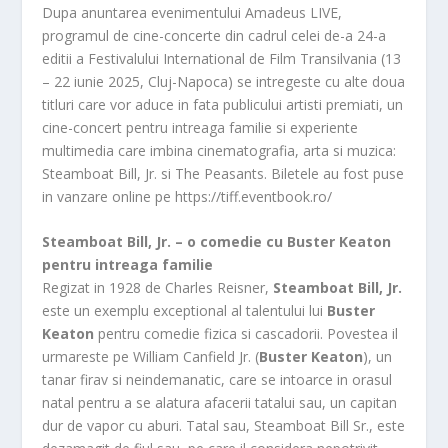
Dupa anuntarea evenimentului Amadeus LIVE,
programul de cine-concerte din cadrul celei de-a 24-a
editii a Festivalului International de Film Transilvania (13
– 22 iunie 2025, Cluj-Napoca) se intregeste cu alte doua
titluri care vor aduce in fata publicului artisti premiati, un
cine-concert pentru intreaga familie si experiente
multimedia care imbina cinematografia, arta si muzica:
Steamboat Bill, Jr. si The Peasants. Biletele au fost puse
in vanzare online pe https://tiff.eventbook.ro/
Steamboat Bill, Jr. – o comedie cu Buster Keaton
pentru intreaga familie
Regizat in 1928 de Charles Reisner,
Steamboat Bill, Jr.
este un exemplu exceptional al talentului lui
Buster
Keaton
pentru comedie fizica si cascadorii. Povestea il
urmareste pe William Canfield Jr. (
Buster Keaton
), un
tanar firav si neindemanatic, care se intoarce in orasul
natal pentru a se alatura afacerii tatalui sau, un capitan
dur de vapor cu aburi. Tatal sau, Steamboat Bill Sr., este