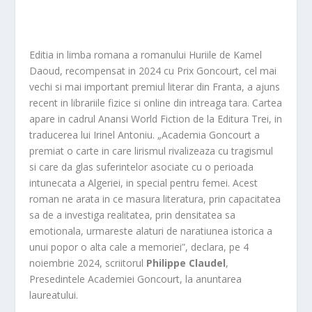
Editia in limba romana a romanului Huriile de Kamel
Daoud, recompensat in 2024 cu Prix Goncourt, cel mai
vechi si mai important premiul literar din Franta, a ajuns
recent in librariile fizice si online din intreaga tara. Cartea
apare in cadrul Anansi World Fiction de la Editura Trei, in
traducerea lui Irinel Antoniu. „Academia Goncourt a
premiat o carte in care lirismul rivalizeaza cu tragismul
si care da glas suferintelor asociate cu o perioada
intunecata a Algeriei, in special pentru femei. Acest
roman ne arata in ce masura literatura, prin capacitatea
sa de a investiga realitatea, prin densitatea sa
emotionala, urmareste alaturi de naratiunea istorica a
unui popor o alta cale a memoriei”, declara, pe 4
noiembrie 2024, scriitorul
Philippe Claudel
,
Presedintele Academiei Goncourt, la anuntarea
laureatului.