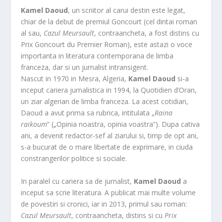
Kamel Daoud
, un scriitor al carui destin este legat,
chiar de la debut de premiul Goncourt (cel dintai roman
al sau,
Cazul Meursault
, contraancheta, a fost distins cu
Prix Goncourt du Premier Roman), este astazi o voce
importanta in literatura contemporana de limba
franceza, dar si un jurnalist intransigent.
Nascut in 1970 in Mesra, Algeria,
Kamel Daoud
si-a
inceput cariera jurnalistica in 1994, la Quotidien d’Oran,
un ziar algerian de limba franceza. La acest cotidian,
Daoud a avut prima sa rubrica, intitulata „
Raina
raikoum
” („Opinia noastra, opinia voastra”). Dupa cativa
ani, a devenit redactor-sef al ziarului si, timp de opt ani,
s-a bucurat de o mare libertate de exprimare, in ciuda
constrangerilor politice si sociale.
In paralel cu cariera sa de jurnalist,
Kamel Daoud
a
inceput sa scrie literatura. A publicat mai multe volume
de povestiri si cronici, iar in 2013, primul sau roman:
Cazul Meursault
, contraancheta, distins si cu
Prix