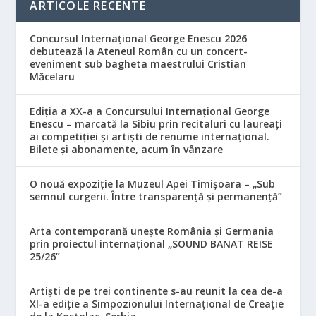
ARTICOLE RECENTE
Concursul Internațional George Enescu 2026
debutează la Ateneul Român cu un concert-
eveniment sub bagheta maestrului Cristian
Măcelaru
Ediția a XX-a a Concursului Internațional George
Enescu – marcată la Sibiu prin recitaluri cu laureați
ai competiției și artiști de renume internațional.
Bilete și abonamente, acum în vânzare
O nouă expoziție la Muzeul Apei Timișoara – „Sub
semnul curgerii. Între transparență și permanență”
Arta contemporană unește România și Germania
prin proiectul internațional „SOUND BANAT REISE
25/26”
Artiști de pe trei continente s-au reunit la cea de-a
XI-a ediție a Simpozionului Internațional de Creație