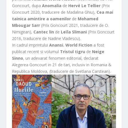
Goncourt, dupa
Anomalia
de
Hervé Le Tellier
(Prix
Goncourt 2020, traducere de Madalina Ghiu),
Cea mai
tainica amintire a oamenilor
de
Mohamed
Mbougar Sarr
(Prix Goncourt 2021, traducere de O.
Nimigean),
Cantec lin
de
Leïla Slimani
(Prix Goncourt
2016, traducere de Nadine Vladescu).
In cadrul imprintului
Anansi. World Fiction
a fost
publicat recent si volumul
Tristul tigru
de
Neige
Sinno
, un adevarat fenomen editorial, declarat
Alegerea Goncourt in 21 de tari, inclusiv in Romania &
Republica Moldova, (traducere de Svetlana Carstean).