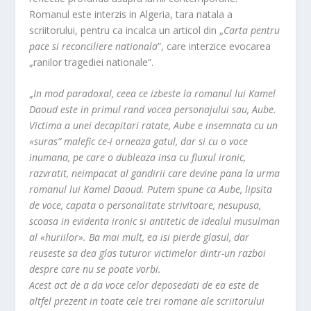
Romanul este interzis in Algeria, tara natala a
scriitorului, pentru ca incalca un articol din „
Carta pentru
pace si reconciliere nationala
”, care interzice evocarea
„ranilor tragediei nationale”.
„
In mod paradoxal, ceea ce izbeste la romanul lui Kamel
Daoud este in primul rand vocea personajului sau, Aube.
Victima a unei decapitari ratate, Aube e insemnata cu un
«suras“ malefic ce-i orneaza gatul, dar si cu o voce
inumana, pe care o dubleaza insa cu fluxul ironic,
razvratit, neimpacat al gandirii care devine pana la urma
romanul lui Kamel Daoud. Putem spune ca Aube, lipsita
de voce, capata o personalitate strivitoare, nesupusa,
scoasa in evidenta ironic si antitetic de idealul musulman
al «huriilor». Ba mai mult, ea isi pierde glasul, dar
reuseste sa dea glas tuturor victimelor dintr-un razboi
despre care nu se poate vorbi.
Acest act de a da voce celor deposedati de ea este de
altfel prezent in toate cele trei romane ale scriitorului