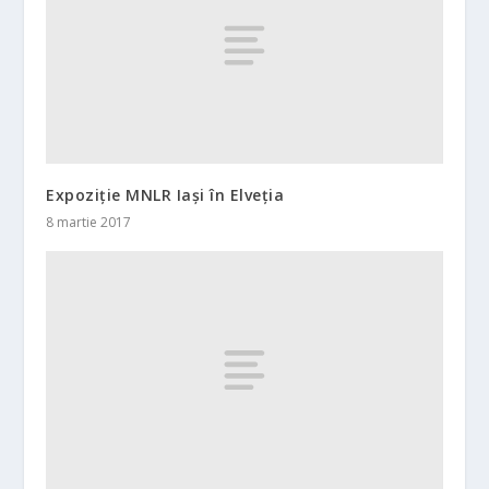
Expoziție MNLR Iași în Elveția
8 martie 2017