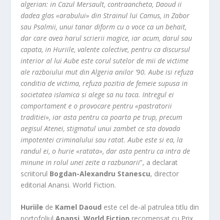
algerian: in Cazul Mersault, contraancheta, Daoud ii
dadea glas «arabului» din Strainul lui Camus, in Zabor
sau Psalmii, unui tanar diform cu o voce ca un behait,
dar care avea harul scrierii magice, iar acum, darul sau
capata, in Huriile, valente colective, pentru ca discursul
interior al lui Aube este corul sutelor de mii de victime
ale razboiului mut din Algeria anilor ’90. Aube isi refuza
conditia de victima, refuza pozitia de femeie supusa in
societatea islamica si alege sa nu taca. Intregul ei
comportament e o provocare pentru «pastratorii
traditiei», iar asta pentru ca poarta pe trup, precum
aegisul Atenei, stigmatul unui zambet ce sta dovada
impotentei criminalului sau ratat. Aube este si ea, la
randul ei, o hurie «ratata», dar asta pentru ca intra de
minune in rolul unei zeite a razbunarii
”, a declarat
scriitorul
Bogdan-Alexandru Stanescu
, director
editorial Anansi. World Fiction.
Huriile
de
Kamel Daoud
este cel de-al patrulea titlu din
portofoliul
Anansi. World Fiction
recomensat cu Prix