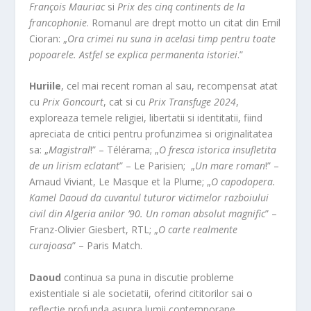
François Mauriac
si
Prix des cinq continents de la
francophonie
. Romanul are drept motto un citat din Emil
Cioran: „
Ora crimei nu suna in acelasi timp pentru toate
popoarele. Astfel se explica permanenta istoriei
.”
Huriile
, cel mai recent roman al sau, recompensat atat
cu
Prix Goncourt
, cat si cu
Prix Transfuge 2024
,
exploreaza temele religiei, libertatii si identitatii, fiind
apreciata de critici pentru profunzimea si originalitatea
sa: „
Magistral
!” – Télérama; „
O fresca istorica insufletita
de un lirism eclatant
” – Le Parisien; „
Un mare roman
!” –
Arnaud Viviant, Le Masque et la Plume; „
O capodopera.
Kamel Daoud da cuvantul tuturor victimelor razboiului
civil din Algeria anilor ’90. Un roman absolut magnific
” –
Franz-Olivier Giesbert, RTL; „
O carte realmente
curajoasa
” – Paris Match.
Daoud
continua sa puna in discutie probleme
existentiale si ale societatii, oferind cititorilor sai o
reflectie profunda asupra lumii contemporane.