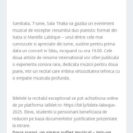
Sambata, 7 iunie, Sala Thalia va gazdui un eveniment
muzical de exceptie: renumitul duo pianistic format din
Katia si Marielle Labèque – unul dintre cele mai
cunoscute si apreciate din lume, sustine pentru prima
data un concert in Sibiu, incepand cu ora 19.00. Cele
doua artiste de renume international vor oferi publicului
o experienta sonora rara, dedicata muzicii pentru doua
piane, intr-un recital care imbina virtuozitatea tehnica cu
o empatie muzicala profunda.
Biletele la recitalul exceptional se pot achizitiona online
de pe platforma IaBilet.ro: https://bit.ly/bilete-labeque-
2025. Elevii, studentii si pensionarii beneficiaza de
reduceri pe baza documentelor justificative prezentate
la intrare.
Doua surori, un singur suflet muzical – intr-un