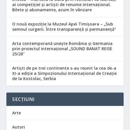
ai competiției și artiști de renume internațional.
Bilete și abonamente, acum în vânzare
O nouă expoziție la Muzeul Apei Timișoara – „Sub
semnul curgerii. Între transparență și permanență”
Arta contemporană unește România și Germania
prin proiectul internațional „SOUND BANAT REISE
25/26”
Artiști de pe trei continente s-au reunit la cea de-a
XI-a ediție a Simpozionului Internațional de Creație
de la Kostolac, Serbia
SECȚIUNI
Arte
Autori