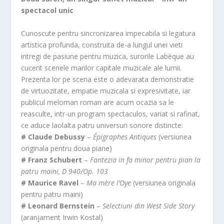
spectacol unic
Cunoscute pentru sincronizarea impecabila si legatura
artistica profunda, construita de-a lungul unei vieti
intregi de pasiune pentru muzica, surorile Labèque au
cucerit scenele marilor capitale muzicale ale lumii.
Prezenta lor pe scena este o adevarata demonstratie
de virtuozitate, empatie muzicala si expresivitate, iar
publicul meloman roman are acum ocazia sa le
reasculte, intr-un program spectaculos, variat si rafinat,
ce aduce laolalta patru universuri sonore distincte:
# Claude Debussy
–
Épigraphes Antiques
(versiunea
originala pentru doua piane)
# Franz Schubert
–
Fantezia in fa minor pentru pian la
patru maini, D 940/Op. 103
# Maurice Ravel
–
Ma mère l’Oye
(versiunea originala
pentru patru maini)
# Leonard Bernstein
–
Selectiuni din West Side Story
(aranjament Irwin Kostal)