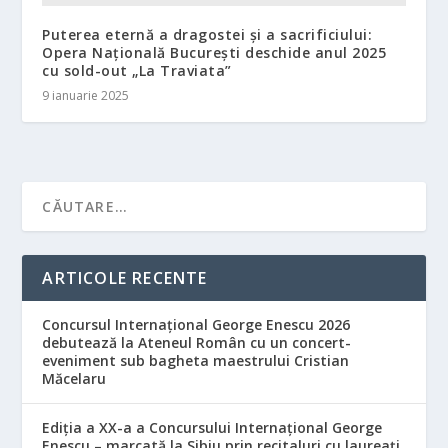
Puterea eternă a dragostei și a sacrificiului:
Opera Națională București deschide anul 2025
cu sold-out „La Traviata”
9 ianuarie 2025
ARTICOLE RECENTE
Concursul Internațional George Enescu 2026
debutează la Ateneul Român cu un concert-
eveniment sub bagheta maestrului Cristian
Măcelaru
Ediția a XX-a a Concursului Internațional George
Enescu – marcată la Sibiu prin recitaluri cu laureați