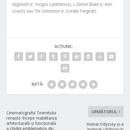
Dogtooth
(r. Yorgos Lanthimos),
I, Daniel Blake
(r. Ken
Loach) sau
The Substance
(r. Coralie Fargeat).
ACȚIUNE:
RATĂ:
URMĂTORUL
Cinematograful Tineretului
renaște: începe reabilitarea
arhitecturală și funcțională
Hoinar.Odyssey și-a
a clădirii emblematice din
încheiat călătoria în