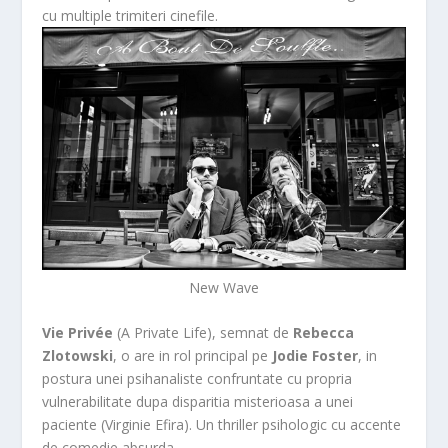
cu multiple trimiteri cinefile.
New Wave
Vie Privée
(A Private Life), semnat de
Rebecca
Zlotowski
, o are in rol principal pe
Jodie Foster
, in
postura unei psihanaliste confruntate cu propria
vulnerabilitate dupa disparitia misterioasa a unei
paciente (Virginie Efira). Un thriller psihologic cu accente
de comedie absurda.