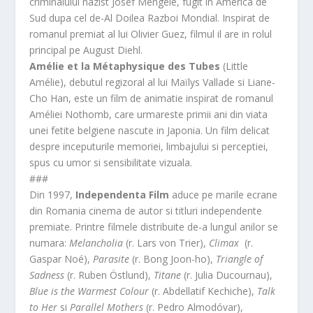
criminalului nazist Josef Mengele, fugit in America de
Sud dupa cel de-Al Doilea Razboi Mondial. Inspirat de
romanul premiat al lui Olivier Guez, filmul il are in rolul
principal pe August Diehl.
Amélie et la Métaphysique des Tubes
(Little
Amélie), debutul regizoral al lui Maïlys Vallade si Liane-
Cho Han, este un film de animatie inspirat de romanul
Améliei Nothomb, care urmareste primii ani din viata
unei fetite belgiene nascute in Japonia. Un film delicat
despre inceputurile memoriei, limbajului si perceptiei,
spus cu umor si sensibilitate vizuala.
###
Din 1997,
Independenta Film
aduce pe marile ecrane
din Romania cinema de autor si titluri independente
premiate. Printre filmele distribuite de-a lungul anilor se
numara:
Melancholia
(r. Lars von Trier),
Climax
(r.
Gaspar Noé),
Parasite
(r. Bong Joon-ho),
Triangle of
Sadness
(r. Ruben Östlund),
Titane
(r. Julia Ducournau),
Blue is the Warmest Colour
(r. Abdellatif Kechiche),
Talk
to Her
si
Parallel Mothers
(r. Pedro Almodóvar),