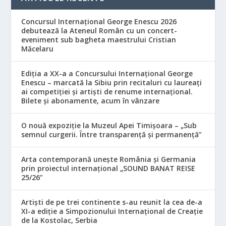
Concursul Internațional George Enescu 2026
debutează la Ateneul Român cu un concert-
eveniment sub bagheta maestrului Cristian
Măcelaru
Ediția a XX-a a Concursului Internațional George
Enescu – marcată la Sibiu prin recitaluri cu laureați
ai competiției și artiști de renume internațional.
Bilete și abonamente, acum în vânzare
O nouă expoziție la Muzeul Apei Timișoara – „Sub
semnul curgerii. Între transparență și permanență”
Arta contemporană unește România și Germania
prin proiectul internațional „SOUND BANAT REISE
25/26”
Artiști de pe trei continente s-au reunit la cea de-a
XI-a ediție a Simpozionului Internațional de Creație
de la Kostolac, Serbia