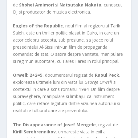
de
Shohei Amimori
si
Natsutaka Nakata
, cunoscut
DJ si producator de muzica electronica.
Eagles of the Republic
, noul film al regizorului Tarik
Saleh, este un thriller politic plasat in Cairo, in care un
actor celebru accepta, sub presiune, sa joace rolul
presedintelui Al-Sissi intr-un film de propaganda
comandat de stat. O satira despre vanitate, manipulare
si regimuri autoritare, cu Fares Fares in rolul principal.
Orwell: 2+2=5
, documentarul regizat de
Raoul Peck
,
exploreaza ultimele luni din viata lui
George Orwell
si
contextul in care a scris romanul 1984. Un film despre
supraveghere, manipulare si limbajul ca instrument
politic, care reface legatura dintre viziunea autorului si
realitatile tulburatoare ale prezentului.
The Disappearance of Josef Mengele
, regizat de
Kirill Serebrennikov
, urmareste viata in exil a