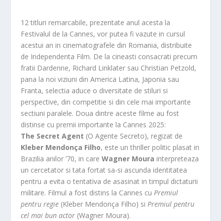
12 titluri remarcabile, prezentate anul acesta la
Festivalul de la Cannes, vor putea fi vazute in cursul
acestui an in cinematografele din Romania, distribuite
de Independenta Film. De la cineasti consacrati precum
fratii Dardenne, Richard Linklater sau Christian Petzold,
pana la noi viziuni din America Latina, Japonia sau
Franta, selectia aduce o diversitate de stiluri si
perspective, din competitie si din cele mai importante
sectiuni paralele. Doua dintre aceste filme au fost
distinse cu premii importante la Cannes 2025:
The Secret Agent
(O Agente Secreto), regizat de
Kleber Mendonça Filho
, este un thriller politic plasat in
Brazilia anilor ’70, in care
Wagner Moura
interpreteaza
un cercetator si tata fortat sa-si ascunda identitatea
pentru a evita o tentativa de asasinat in timpul dictaturii
militare. Filmul a fost distins la Cannes cu
Premiul
pentru regie
(Kleber Mendonça Filho) si
Premiul pentru
cel mai bun actor
(Wagner Moura).