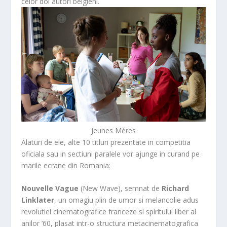
celor doi autori belgieni.
Jeunes Mères
Alaturi de ele, alte 10 titluri prezentate in competitia
oficiala sau in sectiuni paralele vor ajunge in curand pe
marile ecrane din Romania:
Nouvelle Vague
(New Wave), semnat de
Richard
Linklater
, un omagiu plin de umor si melancolie adus
revolutiei cinematografice franceze si spiritului liber al
anilor ’60, plasat intr-o structura metacinematografica