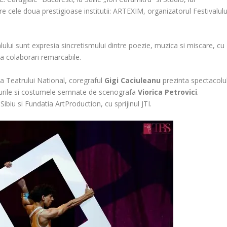
 cele doua prestigioase institutii: ARTEXIM, organizatorul Festivalulu
ului sunt expresia sincretismului dintre poezie, muzica si miscare, cu
a colaborari remarcabile.
o a Teatrului National, coregraful
Gigi Caciuleanu
prezinta spectacolu
rurile si costumele semnate de scenografa
Viorica Petrovici
.
ibiu si Fundatia ArtProduction, cu sprijinul JTI.