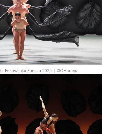
rul Festivalului Enescu 2025 | ©OHoueix