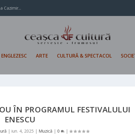
i pe...
L ENGLEZESC
ARTE
CULTURĂ & SPECTACOL
SOCIE
NOU ÎN PROGRAMUL FESTIVALULUI
ENESCU
tură
|
iun. 4, 2025
|
Muzică
|
0
|