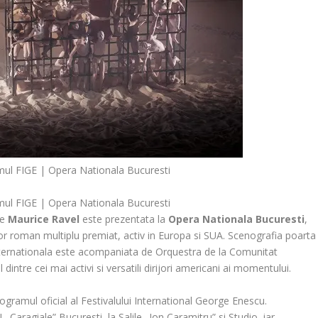
mul FIGE | Opera Nationala Bucuresti
mul FIGE | Opera Nationala Bucuresti
e
Maurice Ravel
este prezentata la
Opera Nationala Bucuresti
,
zor roman multiplu premiat, activ in Europa si SUA. Scenografia poarta
internationala este acompaniata de Orquestra de la Comunitat
l dintre cei mai activi si versatili dirijori americani ai momentului.
ogramul oficial al Festivalului International George Enescu.
. Caragiale” Bucuresti, la Salile „Ion Caramitru” si Studio, iar