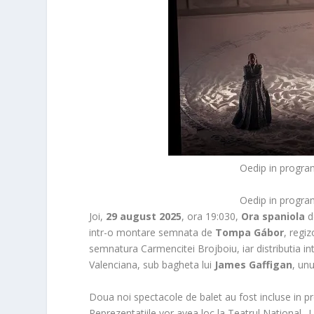
Oedip in progra
Oedip in progra
Joi,
29 august 2025
, ora 19:030,
Ora spaniola
d
intr-o montare semnata de
Tompa Gábor
, regi
semnatura Carmencitei Brojboiu, iar distributia 
Valenciana, sub bagheta lui
James Gaffigan
, unu
Doua noi spectacole de balet au fost incluse in pr
Reprezentatiile vor avea loc la Teatrul National „I.L