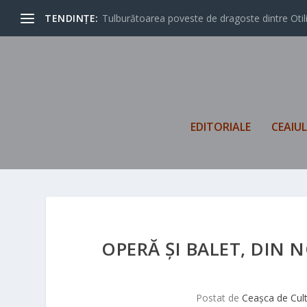
TENDINȚE:
Florin Piersic Jr: Un actor are voie să facă lucrur
EDITORIALE
CEAIU
OPERĂ ȘI BALET, DIN 
Postat de
Ceașca de Cul