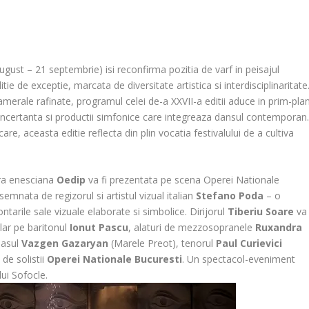
gust – 21 septembrie) isi reconfirma pozitia de varf in peisajul
ie de exceptie, marcata de diversitate artistica si interdisciplinaritate
amerale rafinate, programul celei de-a XXVII-a editii aduce in prim-pla
oncertanta si productii simfonice care integreaza dansul contemporan
are, aceasta editie reflecta din plin vocatia festivalului de a cultiva
ra enesciana
Oedip
va fi prezentata pe scena Operei Nationale
mnata de regizorul si artistul vizual italian
Stefano Poda
– o
tarile sale vizuale elaborate si simbolice. Dirijorul
Tiberiu Soare
va
ular pe baritonul
Ionut Pascu
, alaturi de mezzosopranele
Ruxandra
basul
Vazgen Gazaryan
(Marele Preot), tenorul
Paul Curievici
 de solistii
Operei Nationale Bucuresti
. Un spectacol-eveniment
lui Sofocle.