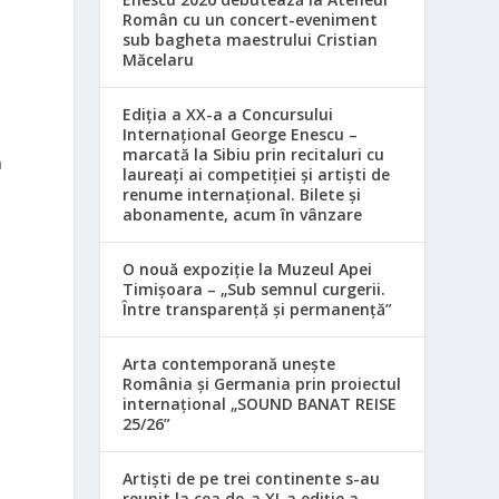
Român cu un concert-eveniment
sub bagheta maestrului Cristian
Măcelaru
Ediția a XX-a a Concursului
Internațional George Enescu –
.
marcată la Sibiu prin recitaluri cu
n
laureați ai competiției și artiști de
.
renume internațional. Bilete și
abonamente, acum în vânzare
O nouă expoziție la Muzeul Apei
Timișoara – „Sub semnul curgerii.
Între transparență și permanență”
Arta contemporană unește
România și Germania prin proiectul
internațional „SOUND BANAT REISE
25/26”
Artiști de pe trei continente s-au
reunit la cea de-a XI-a ediție a