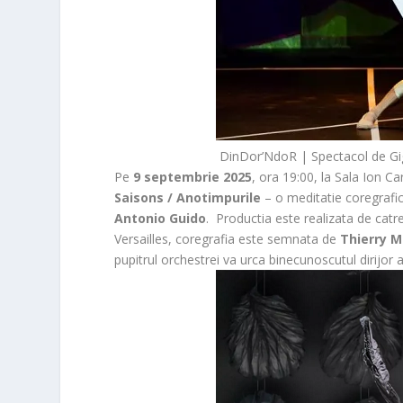
DinDor’NdoR | Spectacol de Gig
Pe
9 septembrie 2025
, ora 19:00, la Sala Ion C
Saisons / Anotimpurile
– o meditatie coregrafica
Antonio Guido
. Productia este realizata de catr
Versailles, coregrafia este semnata de
Thierry M
pupitrul orchestrei va urca binecunoscutul dirijor