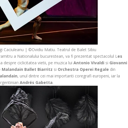
i Caciuleanu | ©Ovidiu Matiu. Teatrul de Balet Sibiu
aramitru a Nationalului bucurestean, va fi prezentat spectacolul L
es
 despre ciclicitatea vietii, pe muzica lui
Antonio Vivaldi
si
Giovanni
e
Malandain Ballet Biarritz
si
Orchestra Operei Regale
din
alandain
, unul dintre cei mai importanti coregrafi europeni, iar la
 argentinian
Andrés Gabetta
.