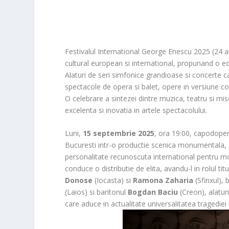
Festivalul International George Enescu 2025 (24 au
cultural european si international, propunand o edit
Alaturi de seri simfonice grandioase si concerte c
spectacole de opera si balet, opere in versiune c
O celebrare a sintezei dintre muzica, teatru si misc
excelenta si inovatia in artele spectacolului.
Luni,
15 septembrie 2025
, ora 19:00, capodope
Bucuresti intr-o productie scenica monumentala, se
personalitate recunoscuta international pentru mon
conduce o distributie de elita, avandu-l in rolul tit
Donose
(Iocasta) si
Ramona Zaharia
(Sfinxul), 
(Laios) si baritonul
Bogdan Baciu
(Creon), alaturi
care aduce in actualitate universalitatea tragediei 