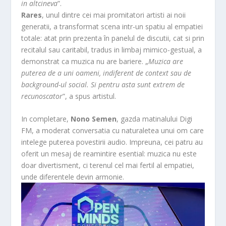
in altcineva
”.
Rares
, unul dintre cei mai promitatori artisti ai noii
generatii, a transformat scena intr-un spatiu al empatiei
totale: atat prin prezenta în panelul de discutii, cat si prin
recitalul sau caritabil, tradus in limbaj mimico-gestual, a
demonstrat ca muzica nu are bariere. „
Muzica are
puterea de a uni oameni, indiferent de context sau de
background-ul social. Si pentru asta sunt extrem de
recunoscator
”, a spus artistul.
In completare,
Nono Semen
, gazda matinalului Digi
FM, a moderat conversatia cu naturaletea unui om care
intelege puterea povestirii audio. Impreuna, cei patru au
oferit un mesaj de reamintire esential: muzica nu este
doar divertisment, ci terenul cel mai fertil al empatiei,
unde diferentele devin armonie.