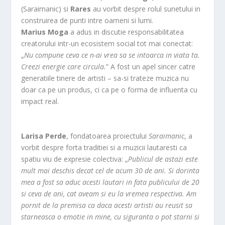
(Saraimanic) si
Rares
au vorbit despre rolul sunetului in
construirea de punti intre oameni si lumi.
Marius Moga
a adus in discutie responsabilitatea
creatorului intr-un ecosistem social tot mai conectat:
„
Nu compune ceva ce n-ai vrea sa se intoarca in viata ta.
Creezi energie care circula.
” A fost un apel sincer catre
generatiile tinere de artisti – sa-si trateze muzica nu
doar ca pe un produs, ci ca pe o forma de influenta cu
impact real.
Larisa Perde
, fondatoarea proiectului
Saraimanic
, a
vorbit despre forta traditiei si a muzicii lautaresti ca
spatiu viu de expresie colectiva: „
Publicul de astazi este
mult mai deschis decat cel de acum 30 de ani. Si dorinta
mea a fost sa aduc acesti lautari in fata publicului de 20
si ceva de ani, cat aveam si eu la vremea respectiva. Am
pornit de la premisa ca daca acesti artisti au reusit sa
starneasca o emotie in mine, cu siguranta o pot starni si