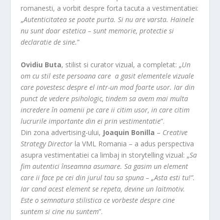
romanesti, a vorbit despre forta tacuta a vestimentatiei:
„
Autenticitatea se poate purta. Si nu are varsta. Hainele
nu sunt doar estetica – sunt memorie, protectie si
declaratie de sine.
”
Ovidiu Buta
, stilist si curator vizual, a completat: „
Un
om cu stil este persoana care a gasit elementele vizuale
care povestesc despre el intr-un mod foarte usor. Iar din
punct de vedere psihologic, tindem sa avem mai multa
incredere în oamenii pe care ii citim usor, in care citim
lucrurile importante din ei prin vestimentatie
”.
Din zona advertising-ului,
Joaquin Bonilla
–
Creative
Strategy Director
la VML Romania – a adus perspectiva
asupra vestimentatiei ca limbaj in storytelling vizual: „
Sa
fim autentici înseamna asumare. Sa gasim un element
care ii face pe cei din jurul tau sa spuna – „Asta esti tu!”.
Iar cand acest element se repeta, devine un laitmotiv.
Este o semnatura stilistica ce vorbeste despre cine
suntem si cine nu suntem
”.