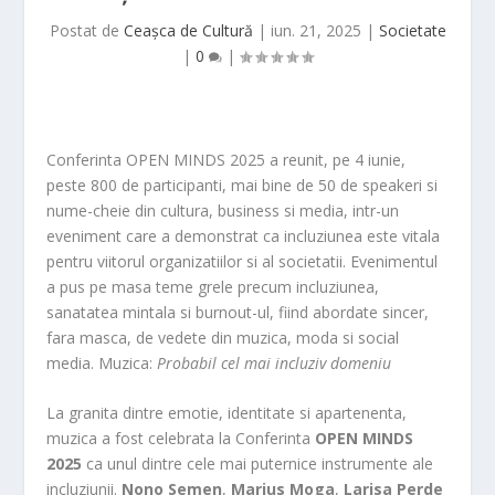
Postat de
Ceașca de Cultură
|
iun. 21, 2025
|
Societate
|
0
|
Conferinta OPEN MINDS 2025 a reunit, pe 4 iunie,
peste 800 de participanti, mai bine de 50 de speakeri si
nume-cheie din cultura, business si media, intr-un
eveniment care a demonstrat ca incluziunea este vitala
pentru viitorul organizatiilor si al societatii. Evenimentul
a pus pe masa teme grele precum incluziunea,
sanatatea mintala si burnout-ul, fiind abordate sincer,
fara masca, de vedete din muzica, moda si social
media. Muzica:
Probabil cel mai incluziv domeniu
La granita dintre emotie, identitate si apartenenta,
muzica a fost celebrata la Conferinta
OPEN MINDS
2025
ca unul dintre cele mai puternice instrumente ale
incluziunii.
Nono Semen
,
Marius Moga
,
Larisa Perde