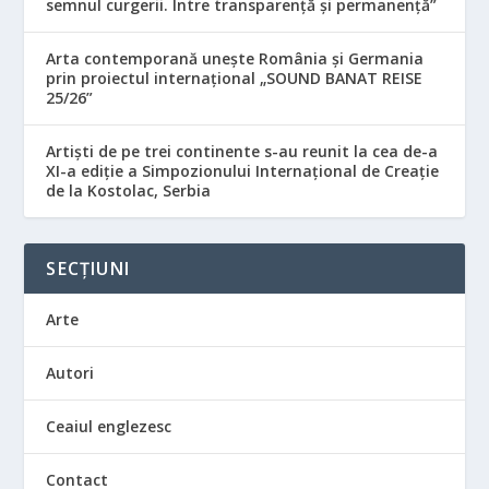
semnul curgerii. Între transparență și permanență”
Arta contemporană unește România și Germania
prin proiectul internațional „SOUND BANAT REISE
25/26”
Artiști de pe trei continente s-au reunit la cea de-a
XI-a ediție a Simpozionului Internațional de Creație
de la Kostolac, Serbia
SECȚIUNI
Arte
Autori
Ceaiul englezesc
Contact