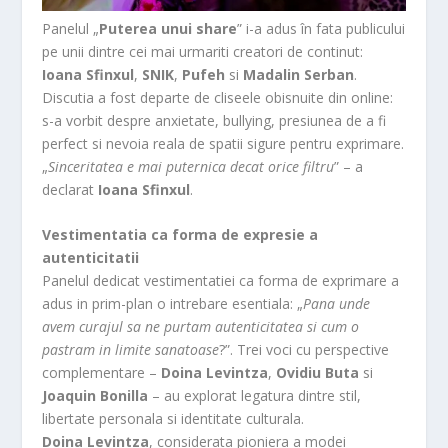
Panelul „
Puterea unui share
” i-a adus în fata publicului
pe unii dintre cei mai urmariti creatori de continut:
Ioana Sfinxul
,
SNIK
,
Pufeh
si
Madalin Serban
.
Discutia a fost departe de cliseele obisnuite din online:
s-a vorbit despre anxietate, bullying, presiunea de a fi
perfect si nevoia reala de spatii sigure pentru exprimare.
„
Sinceritatea e mai puternica decat orice filtru
” – a
declarat
Ioana Sfinxul
.
Vestimentatia ca forma de expresie a
autenticitatii
Panelul dedicat vestimentatiei ca forma de exprimare a
adus in prim-plan o intrebare esentiala: „
Pana unde
avem curajul sa ne purtam autenticitatea si cum o
pastram in limite sanatoase
?”. Trei voci cu perspective
complementare –
Doina Levintza
,
Ovidiu Buta
si
Joaquin Bonilla
– au explorat legatura dintre stil,
libertate personala si identitate culturala.
Doina Levintza
, considerata pioniera a modei