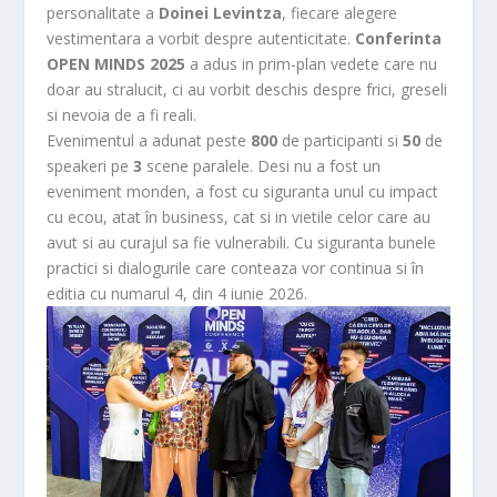
personalitate a
Doinei Levintza
, fiecare alegere
vestimentara a vorbit despre autenticitate.
Conferinta
OPEN MINDS 2025
a adus in prim-plan vedete care nu
doar au stralucit, ci au vorbit deschis despre frici, greseli
si nevoia de a fi reali.
Evenimentul a adunat peste
800
de participanti si
50
de
speakeri pe
3
scene paralele. Desi nu a fost un
eveniment monden, a fost cu siguranta unul cu impact
cu ecou, atat în business, cat si in vietile celor care au
avut si au curajul sa fie vulnerabili. Cu siguranta bunele
practici si dialogurile care conteaza vor continua si în
editia cu numarul 4, din 4 iunie 2026.