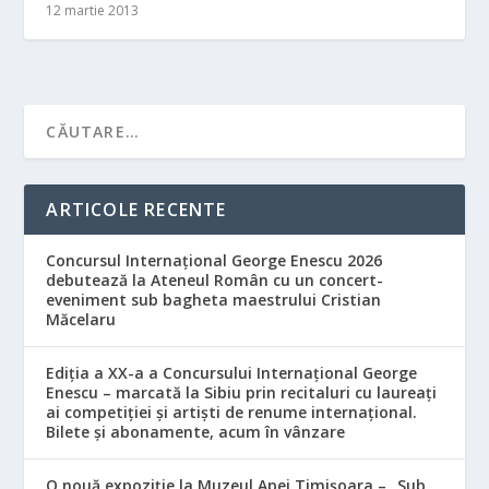
12 martie 2013
ARTICOLE RECENTE
Concursul Internațional George Enescu 2026
debutează la Ateneul Român cu un concert-
eveniment sub bagheta maestrului Cristian
Măcelaru
Ediția a XX-a a Concursului Internațional George
Enescu – marcată la Sibiu prin recitaluri cu laureați
ai competiției și artiști de renume internațional.
Bilete și abonamente, acum în vânzare
O nouă expoziție la Muzeul Apei Timișoara – „Sub