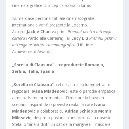
cinematografice isi incep calatoria in lume.
Numeroase personalitati ale cinematografiei
internationale vor fi prezente la Locarno.
Actorul
Jackie Chan
va primi
Premiul pentru intreaga
cariera
(Pardo alla Carriera), iar
Lucy Liu
Premiul pentru
intreaga activitate cinematografica
(Lifetime
Achievement Award).
„Sorella di Clausura” – coproductie Romania,
Serbia, Italia, Spania
„
Sorella di Clausura
”, cel de-al treilea lungmetraj al
regizoarei
Ivana Mladenovic
, este o parodie empatica
a melo-dramelor romantice. Filmul are la baza un
scenariu inspirat de o poveste reala, la care
Ivana
Mladenovic
a colaborat cu
Adrian Schiop
si
Momir
Milosevic
, despre o pasiune transformata in obsesie.
Stela, o tanara dintr-un sat de la marginea Timisoarei