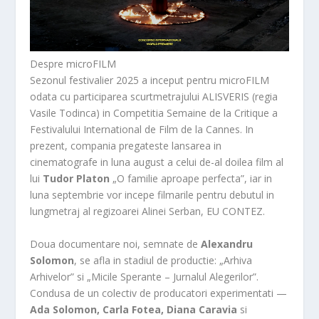
Despre microFILM
Sezonul festivalier 2025 a inceput pentru microFILM
odata cu participarea scurtmetrajului ALISVERIS (regia
Vasile Todinca) in Competitia Semaine de la Critique a
Festivalului International de Film de la Cannes. In
prezent, compania pregateste lansarea in
cinematografe in luna august a celui de-al doilea film al
lui
Tudor Platon
„O familie aproape perfecta”, iar in
luna septembrie vor incepe filmarile pentru debutul in
lungmetraj al regizoarei Alinei Serban, EU CONTEZ.
Doua documentare noi, semnate de
Alexandru
Solomon
, se afla in stadiul de productie: „Arhiva
Arhivelor” si „Micile Sperante – Jurnalul Alegerilor”.
Condusa de un colectiv de producatori experimentati —
Ada Solomon, Carla Fotea, Diana Caravia
si