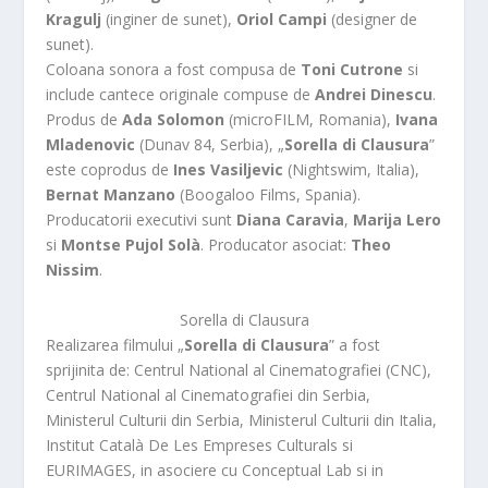
Kragulj
(inginer de sunet),
Oriol Campi
(designer de
sunet).
Coloana sonora a fost compusa de
Toni Cutrone
si
include cantece originale compuse de
Andrei Dinescu
.
Produs de
Ada Solomon
(microFILM, Romania),
Ivana
Mladenovic
(Dunav 84, Serbia), „
Sorella di Clausura
”
este coprodus de
Ines Vasiljevic
(Nightswim, Italia),
Bernat Manzano
(Boogaloo Films, Spania).
Producatorii executivi sunt
Diana Caravia
,
Marija Lero
si
Montse Pujol Solà
. Producator asociat:
Theo
Nissim
.
Sorella di Clausura
Realizarea filmului „
Sorella di Clausura
” a fost
sprijinita de: Centrul National al Cinematografiei (CNC),
Centrul National al Cinematografiei din Serbia,
Ministerul Culturii din Serbia, Ministerul Culturii din Italia,
Institut Català De Les Empreses Culturals si
EURIMAGES, in asociere cu Conceptual Lab si in