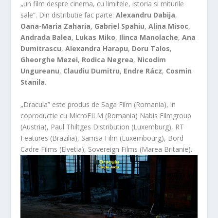
„un film despre cinema, cu limitele, istoria si miturile
sale”. Din distributie fac parte:
Alexandru Dabija
,
Oana-Maria Zaharia
,
Gabriel Spahiu
,
Alina Misoc
,
Andrada Balea
,
Lukas Miko
,
Ilinca Manolache
,
Ana
Dumitrascu
,
Alexandra Harapu
,
Doru Talos
,
Gheorghe Mezei
,
Rodica Negrea
,
Nicodim
Ungureanu
,
Claudiu Dumitru
,
Endre Rácz
,
Cosmin
Stanila
.
„Dracula” este produs de Saga Film (Romania), in
coproductie cu MicroFILM (Romania) Nabis Filmgroup
(Austria), Paul Thiltges Distribution (Luxemburg), RT
Features (Brazilia), Samsa Film (Luxembourg), Bord
Cadre Films (Elvetia), Sovereign Films (Marea Britanie).