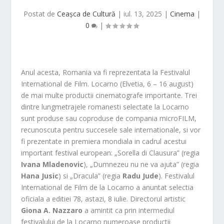
Postat de
Ceașca de Cultură
|
iul. 13, 2025
|
Cinema
|
0
|
Anul acesta, Romania va fi reprezentata la Festivalul
International de Film. Locarno (Elvetia, 6 – 16 august)
de mai multe productii cinematografe importante. Trei
dintre lungmetrajele romanesti selectate la Locarno
sunt produse sau coproduse de compania microFILM,
recunoscuta pentru succesele sale internationale, si vor
fi prezentate in premiera mondiala in cadrul acestui
important festival european: „Sorella di Clausura” (regia
Ivana Mladenovic
), „Dumnezeu nu ne va ajuta” (regia
Hana Jusic
) si „Dracula” (regia
Radu Jude
). Festivalul
International de Film de la Locarno a anuntat selectia
oficiala a editiei 78, astazi, 8 iulie. Directorul artistic
Giona A. Nazzaro
a amintit ca prin intermediul
festivalului de la Locarno numeroase productii