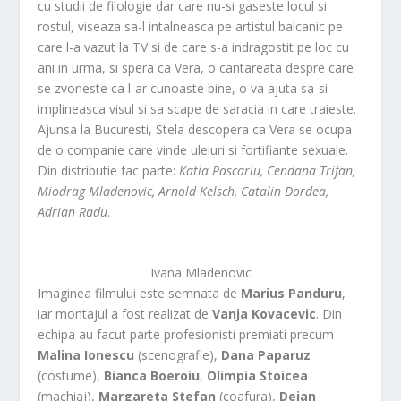
cu studii de filologie dar care nu-si gaseste locul si
rostul, viseaza sa-l intalneasca pe artistul balcanic pe
care l-a vazut la TV si de care s-a indragostit pe loc cu
ani in urma, si spera ca Vera, o cantareata despre care
se zvoneste ca l-ar cunoaste bine, o va ajuta sa-si
implineasca visul si sa scape de saracia in care traieste.
Ajunsa la Bucuresti, Stela descopera ca Vera se ocupa
de o companie care vinde uleiuri si fortifiante sexuale.
Din distributie fac parte:
Katia Pascariu, Cendana Trifan,
Miodrag Mladenovic, Arnold Kelsch, Catalin Dordea,
Adrian Radu
.
Ivana Mladenovic
Imaginea filmului este semnata de
Marius Panduru
,
iar montajul a fost realizat de
Vanja Kovacevic
. Din
echipa au facut parte profesionisti premiati precum
Malina Ionescu
(scenografie),
Dana Paparuz
(costume),
Bianca Boeroiu
,
Olimpia Stoicea
(machiaj),
Margareta Stefan
(coafura),
Dejan