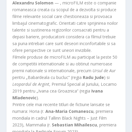
Alexandru Solomon
— , microFILM este o companie
romaneasca creata cu scopul de a dezvolta si produce
filme relevante social care chestioneaza si provoaca
limbajul cinematografic. Orientati catre sprijinirea noilor
talente si sustinerea regizorilor consacrati pentru a
depasi bariere, producatorii considera ca filmul trebuie
sa puna intrebari care sunt deseori inconfortabile si sa
ofere perspective ce sunt uneori invizibile.
Filmele produse de microFILM au participat la peste 50
de competitii internationale si au obtinut numeroase
premii nationale si internationale, precum
Ursul de Aur
pentru „Babardeala cu bucluc” (regia
Radu Jude
) si
Leopardul de Argint
, Premiul Special al Juriului, Locarno
2019 pentru „Ivana cea Groaznica” (regia
Ivana
Mladenovic
).
Printre cele mai recente titluri de fictiune lansate se
numara: Horia (r.
Ana-Maria Comanescu
, premiera
mondiala in cadrul Tallinn Black Nights – Just Film
2023), Mammalia (r.
Sebastian Mihailescu
, premiera
mondiala la Berlinale Forum 2023).