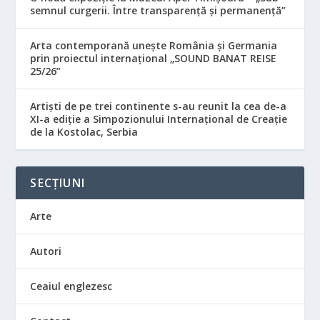
semnul curgerii. Între transparență și permanență”
Arta contemporană unește România și Germania
prin proiectul internațional „SOUND BANAT REISE
25/26”
Artiști de pe trei continente s-au reunit la cea de-a
XI-a ediție a Simpozionului Internațional de Creație
de la Kostolac, Serbia
SECȚIUNI
Arte
Autori
Ceaiul englezesc