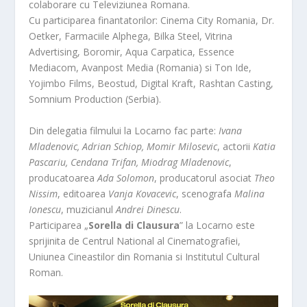
colaborare cu Televiziunea Romana.
Cu participarea finantatorilor: Cinema City Romania, Dr.
Oetker, Farmaciile Alphega, Bilka Steel, Vitrina
Advertising, Boromir, Aqua Carpatica, Essence
Mediacom, Avanpost Media (Romania) si Ton Ide,
Yojimbo Films, Beostud, Digital Kraft, Rashtan Casting,
Somnium Production (Serbia).
Din delegatia filmului la Locarno fac parte:
Ivana
Mladenovic, Adrian Schiop, Momir Milosevic
, actorii
Katia
Pascariu, Cendana Trifan, Miodrag Mladenovic
,
producatoarea
Ada Solomon
, producatorul asociat
Theo
Nissim
, editoarea
Vanja Kovacevic
, scenografa
Malina
Ionescu
, muzicianul
Andrei Dinescu
.
Participarea „
Sorella di Clausura
” la Locarno este
sprijinita de Centrul National al Cinematografiei,
Uniunea Cineastilor din Romania si Institutul Cultural
Roman.