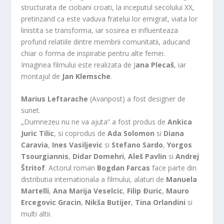
structurata de ciobani croati, la inceputul secolului XX,
pretinzand ca este vaduva fratelui lor emigrat, viata lor
linistita se transforma, iar sosirea ei influenteaza
profund relatiile dintre membrii comunitatii, aducand
chiar o forma de inspiratie pentru alte femei.
Imaginea filmului este realizata de J
ana Plecaš
, iar
montajul de
Jan Klemsche
.
Marius Leftarache
(Avanpost) a fost designer de
sunet.
„Dumnezeu nu ne va ajuta” a fost produs de
Ankica
Juric Tilic
, si coprodus de
Ada Solomon
si
Diana
Caravia
,
Ines Vasiljevic
si
Stefano Sardo
,
Yorgos
Tsourgiannis
,
Didar Domehri
,
Aleš Pavlin
si
Andrej
Štritof
. Actorul roman
Bogdan Farcas
face parte din
distributia internationala a filmului, alaturi de
Manuela
Martelli
,
Ana Marija Veselcic
,
Filip Ðuric
,
Mauro
Ercegovic Gracin
,
Nikša Butijer
,
Tina Orlandini
si
multi altii.