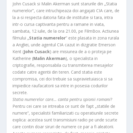
John Cusack si Malin Akerman sunt starurile din „Statia
numerelor”, care intruchipeaza doi angajati CIA care, de
la a-si respecta datoria fata de institutie si tara, intra
intr-o cursa captivanta pentru a ramane in viata,
sambata, 12 iulie, de la ora 21.00, pe FilmBox. Actiunea
filmului „
Statia numerelor
” este plasata in zona rurala
a Angliei, unde agentul CIA cazut in dizgratie Emerson
Kent (
John Cusack
) are misiunea de a o proteja pe
Katherine (
Malin Akerman
), o specialista in
criptografie, responsabila cu transmiterea mesajelor
codate catre agentii din teren. Cand statia este
compromisa, cei doi trebuie sa supravietuiasca si sa
impiedice raufacatorii sa intre in posesia codurilor
secrete.
Statia numerelor care… canta pentru spionii romani
?
Pentru cei care se intreaba ce sunt de fapt „statiile de
numere”, specialistii familiarizati cu operatiunile secrete
explica: acestea sunt transmisiuni radio pe unde scurte
care contin doar siruri de numere ce par a fi aleatorii.