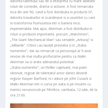
datorita talentului sau de a interpreta cu mare abilitate
roluri de comedie, drama si actiune. A fost remarcata
inca din anii ’90, cand a fost distribuita in productii SF,
datorita trasaturilor ei scandinave si a usurintei cu care
isi transforma frumusetea intr-o bariera rece,
impenetrabila. Mai apoi, Akerman a fost distribuita in
roluri si productii importante, precum „Watchmen”,
„The Giant Mechanical Man” sau serialele „Anturaj” si
„Miliarde”. Criticii i-au laudat prestatia si in „Statia
numerelor”, dar au remarcat ca personajul ar fi avut
nevoie de mai multa profunzime pentru ca Malin
Akerman sa-si arate adevaratul potential.
„Statia numerelor”, un thriller captivant, mai putin
obisnuit, regizat de talentatul actor danez devenit
regizor Kasper Barfoed, ni-i aduce pe John Cusack si
Malin Akerman intr-o cursa pe viata si pe moarte cu
inamici necunoscuti pe FilmBox, sambata, 12 iulie, de la
ora 21:00.