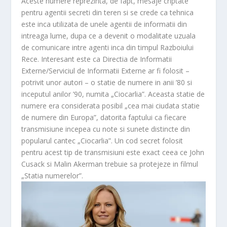
Aceste numere reprezinta, de fapt, mesaje criptate
pentru agentii secreti din teren si se crede ca tehnica
este inca utilizata de unele agentii de informatii din
intreaga lume, dupa ce a devenit o modalitate uzuala
de comunicare intre agenti inca din timpul Razboiului
Rece. Interesant este ca Directia de Informatii
Externe/Serviciul de Informatii Externe ar fi folosit –
potrivit unor autori – o statie de numere in anii ’80 si
inceputul anilor ’90, numita „Ciocarlia”. Aceasta statie de
numere era considerata posibil „cea mai ciudata statie
de numere din Europa”, datorita faptului ca fiecare
transmisiune incepea cu note si sunete distincte din
popularul cantec „Ciocarlia”. Un cod secret folosit
pentru acest tip de transmisiuni este exact ceea ce John
Cusack si Malin Akerman trebuie sa protejeze in filmul
„Statia numerelor”.