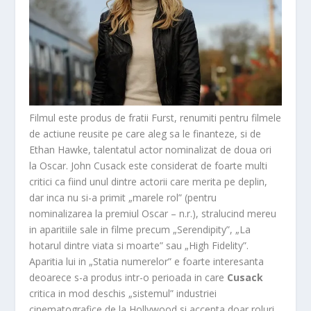
Filmul este produs de fratii Furst, renumiti pentru filmele
de actiune reusite pe care aleg sa le finanteze, si de
Ethan Hawke, talentatul actor nominalizat de doua ori
la Oscar. John Cusack este considerat de foarte multi
critici ca fiind unul dintre actorii care merita pe deplin,
dar inca nu si-a primit „marele rol” (pentru
nominalizarea la premiul Oscar – n.r.), stralucind mereu
in aparitiile sale in filme precum „Serendipity”, „La
hotarul dintre viata si moarte” sau „High Fidelity”.
Aparitia lui in „Statia numerelor” e foarte interesanta
deoarece s-a produs intr-o perioada in care
Cusack
critica in mod deschis „sistemul” industriei
cinematografice de la Hollywood si accepta doar roluri