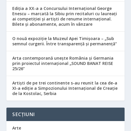
Ediția a XX-a a Concursului Internațional George
Enescu – marcată la Sibiu prin recitaluri cu laureați
ai competiției și artiști de renume internațional.
Bilete și abonamente, acum în vânzare
O nouă expoziție la Muzeul Apei Timișoara – „Sub
semnul curgerii. Între transparență și permanență”
Arta contemporană unește România și Germania
prin proiectul internațional „SOUND BANAT REISE
25/26”
Artiști de pe trei continente s-au reunit la cea de-a
XI-a ediție a Simpozionului Internațional de Creație
de la Kostolac, Serbia
SECȚIUNI
Arte