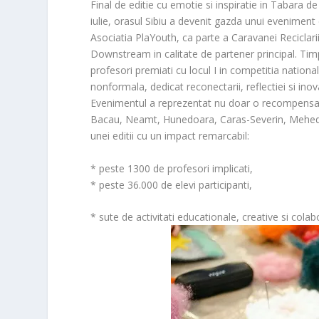
Final de editie cu emotie si inspiratie in Tabara de
iulie, orasul Sibiu a devenit gazda unui eveniment
Asociatia PlaYouth, ca parte a Caravanei Reciclarii
Downstream in calitate de partener principal. Timp d
profesori premiati cu locul I in competitia national
nonformala, dedicat reconectarii, reflectiei si inov
Evenimentul a reprezentat nu doar o recompensa p
Bacau, Neamt, Hunedoara, Caras-Severin, Mehedint
unei editii cu un impact remarcabil:
* peste 1300 de profesori implicati,
* peste 36.000 de elevi participanti,
* sute de activitati educationale, creative si colabo