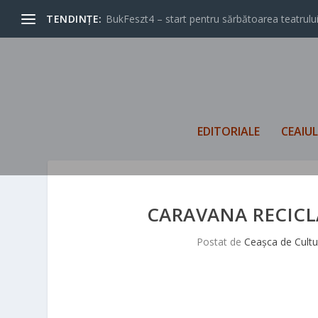
TENDINȚE:
BukFeszt4 – start pentru sărbătoarea teatrului
EDITORIALE
CEAIU
CARAVANA RECICLĂR
Postat de
Ceașca de Cultu