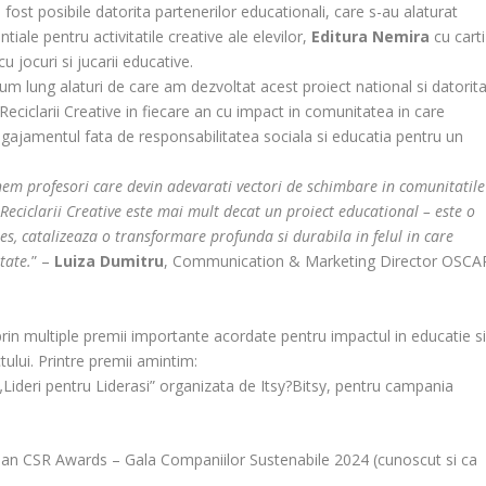
 fost posibile datorita partenerilor educationali, care s-au alaturat
ntiale pentru activitatile creative ale elevilor,
Editura Nemira
cu carti
cu jocuri si jucarii educative.
lung alaturi de care am dezvoltat acest proiect national si datorit
Reciclarii Creative in fiecare an cu impact in comunitatea in care
jamentul fata de responsabilitatea sociala si educatia pentru un
inem profesori care devin adevarati vectori de schimbare in comunitatile
Reciclarii Creative este mai mult decat un proiect educational – este o
les, catalizeaza o transformare profunda si durabila in felul in care
tate.
” –
Luiza Dumitru
, Communication & Marketing Director OSCA
 prin multiple premii importante acordate pentru impactul in educatie s
tului. Printre premii amintim:
„Lideri pentru Liderasi” organizata de Itsy?Bitsy, pentru campania
nian CSR Awards – Gala Companiilor Sustenabile 2024 (cunoscut si ca