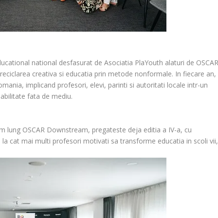
ducational national desfasurat de Asociatia PlaYouth alaturi de OSCA
ciclarea creativa si educatia prin metode nonformale. In fiecare an,
ania, implicand profesori, elevi, parinti si autoritati locale intr-un
bilitate fata de mediu.
rum lung OSCAR Downstream, pregateste deja editia a IV-a, cu
 la cat mai multi profesori motivati sa transforme educatia in scoli vii