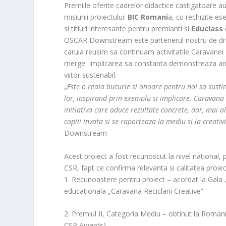
Premiile oferite cadrelor didactice castigatoare au
misiunii proiectului:
BIC Romani
a, cu rechizite ese
si titluri interesante pentru premianti si
Educlass
OSCAR Downstream este partenerul nostru de drum 
caruia reusim sa continuam activitatile Caravanei 
merge. Implicarea sa constanta demonstreaza anga
viitor sustenabil.
„
Este o reala bucurie si onoare pentru noi sa sust
lor, inspirand prin exemplu si implicare. Caravana 
initiativa care aduce rezultate concrete, dar, mai a
copiii invata si se raporteaza la mediu si la creativi
Downstream
Acest proiect a fost recunoscut la nivel national,
CSR, fapt ce confirma relevanta si calitatea proiec
1. Recunoastere pentru proiect – acordat la Gala 
educationala „Caravana Reciclarii Creative”
2. Premiul II, Categoria Mediu – obtinut la Roma
CSR Awards)