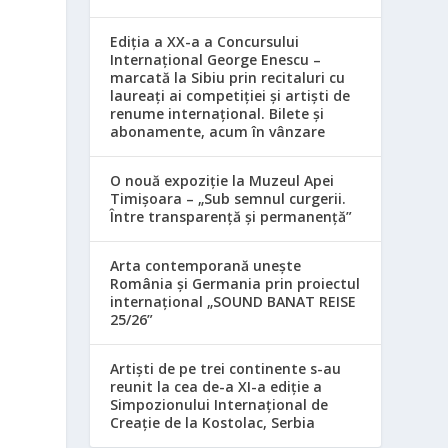
Ediția a XX-a a Concursului
Internațional George Enescu –
marcată la Sibiu prin recitaluri cu
laureați ai competiției și artiști de
renume internațional. Bilete și
abonamente, acum în vânzare
O nouă expoziție la Muzeul Apei
Timișoara – „Sub semnul curgerii.
Între transparență și permanență”
Arta contemporană unește
România și Germania prin proiectul
internațional „SOUND BANAT REISE
25/26”
Artiști de pe trei continente s-au
reunit la cea de-a XI-a ediție a
Simpozionului Internațional de
Creație de la Kostolac, Serbia