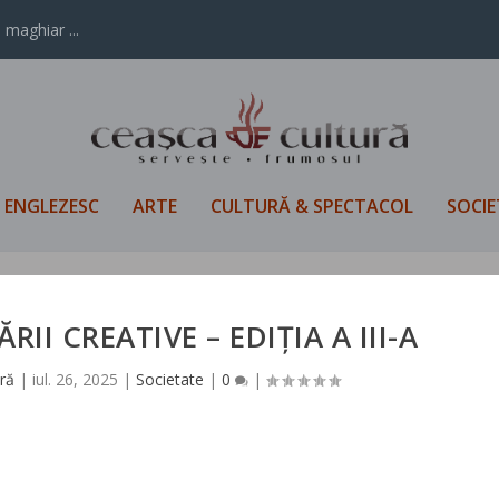
 maghiar ...
L ENGLEZESC
ARTE
CULTURĂ & SPECTACOL
SOCIE
II CREATIVE – EDIȚIA A III-A
ră
|
iul. 26, 2025
|
Societate
|
0
|