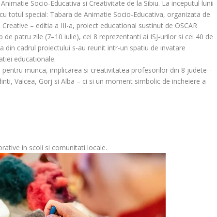
 Animatie Socio-Educativa si Creativitate de la Sibiu. La inceputul lunii
 cu totul special: Tabara de Animatie Socio-Educativa, organizata de
 Creative – editia a III-a, proiect educational sustinut de OSCAR
e patru zile (7–10 iulie), cei 8 reprezentanti ai ISJ-urilor si cei 40 de
a din cadrul proiectului s-au reunit intr-un spatiu de invatare
atiei educationale.
entru munca, implicarea si creativitatea profesorilor din 8 judete –
i, Valcea, Gorj si Alba – ci si un moment simbolic de incheiere a
rative in scoli si comunitati locale.