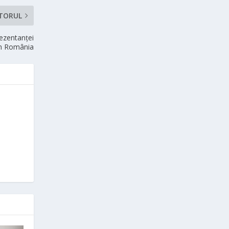
TORUL
rezentanței
în România