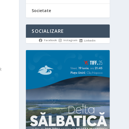
Societate
a
SOCIALIZARE
Facebook
Instagram
LinkedIn
R
i