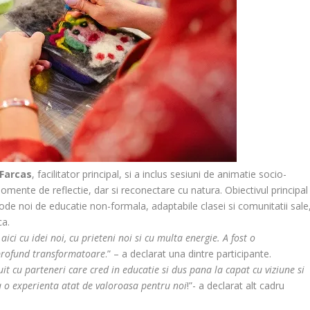
Farcas
, facilitator principal, si a inclus sesiuni de animatie socio-
momente de reflectie, dar si reconectare cu natura. Obiectivul principal
ode noi de educatie non-formala, adaptabile clasei si comunitatii sale
ca.
ici cu idei noi, cu prieteni noi si cu multa energie. A fost o
 profund transformatoare
.” – a declarat una dintre participante.
uit cu parteneri care cred in educatie si dus pana la capat cu viziune si
a o experienta atat de valoroasa pentru noi
!”- a declarat alt cadru