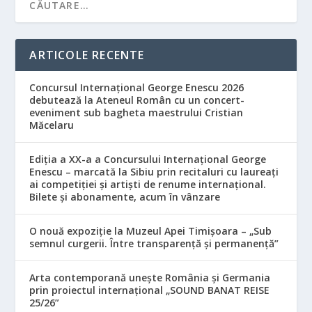
ARTICOLE RECENTE
Concursul Internațional George Enescu 2026
debutează la Ateneul Român cu un concert-
eveniment sub bagheta maestrului Cristian
Măcelaru
Ediția a XX-a a Concursului Internațional George
Enescu – marcată la Sibiu prin recitaluri cu laureați
ai competiției și artiști de renume internațional.
Bilete și abonamente, acum în vânzare
O nouă expoziție la Muzeul Apei Timișoara – „Sub
semnul curgerii. Între transparență și permanență”
Arta contemporană unește România și Germania
prin proiectul internațional „SOUND BANAT REISE
25/26”