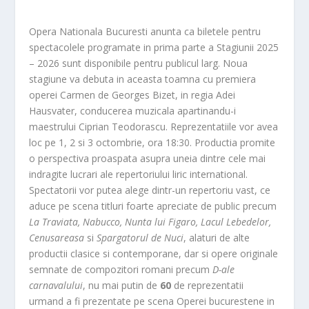
Opera Nationala Bucuresti anunta ca biletele pentru
spectacolele programate in prima parte a Stagiunii 2025
– 2026 sunt disponibile pentru publicul larg. Noua
stagiune va debuta in aceasta toamna cu premiera
operei Carmen de Georges Bizet, in regia Adei
Hausvater, conducerea muzicala apartinandu-i
maestrului Ciprian Teodorascu. Reprezentatiile vor avea
loc pe 1, 2 si 3 octombrie, ora 18:30. Productia promite
o perspectiva proaspata asupra uneia dintre cele mai
indragite lucrari ale repertoriului liric international.
Spectatorii vor putea alege dintr-un repertoriu vast, ce
aduce pe scena titluri foarte apreciate de public precum
La Traviata, Nabucco, Nunta lui Figaro, Lacul Lebedelor,
Cenusareasa
si
Spargatorul de Nuci
, alaturi de alte
productii clasice si contemporane, dar si opere originale
semnate de compozitori romani precum
D-ale
carnavalului
, nu mai putin de
60
de reprezentatii
urmand a fi prezentate pe scena Operei bucurestene in