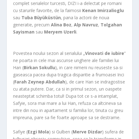
complet serialelor turcesti, DIZI i-a delectat pe romani
cu starurile favorite, de la faimosii
Kenan Imirzalioglu
sau
Tuba Büyüküstün
, pana la actorii de noua
generatie, precum
Alina Boz
,
Alp Navruz
,
Tolgahan
Sayisman
sau
Meryem Uzerli
.
Povestea noului sezon al serialului „
Vinovati de iubire
”
ne poarta in cele mai ascunse unghere ale familiei lui
Han (
Birkan Sokullu
), in care nimeni nu reuseste sa-si
gaseasca pacea dupa tragica disparitie a frumoasei Inci
(
Farah Zeynep Abdullah
), de care Han se indragostise
cu atata putere. Dar, ca si in primul sezon, un oaspete
neasteptat schimba totul! Dupa tot ce s-a intamplat,
Safyie, sora mai mare a lui Han, refuza ca altcineva sa
intre din nou in apartament si familia lor, tinuta cu greu
impreuna, pare sa fie foarte aproape sa se destrame.
Safiye (
Ezgi Mola
) si Gulben (
Merve Dizdar
) sufera de
tulburari obsesiv-compulsive, ceea ce le transforma in