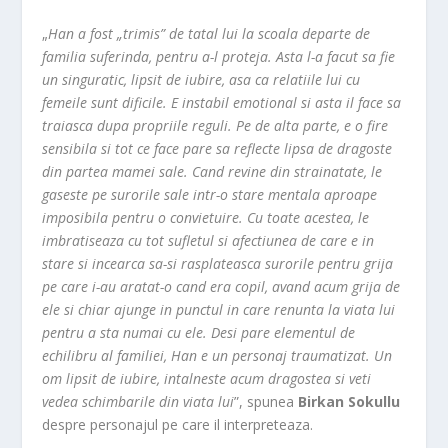
„
Han a fost „trimis” de tatal lui la scoala departe de
familia suferinda, pentru a-l proteja. Asta l-a facut sa fie
un singuratic, lipsit de iubire, asa ca relatiile lui cu
femeile sunt dificile. E instabil emotional si asta il face sa
traiasca dupa propriile reguli. Pe de alta parte, e o fire
sensibila si tot ce face pare sa reflecte lipsa de dragoste
din partea mamei sale. Cand revine din strainatate, le
gaseste pe surorile sale intr-o stare mentala aproape
imposibila pentru o convietuire. Cu toate acestea, le
imbratiseaza cu tot sufletul si afectiunea de care e in
stare si incearca sa-si rasplateasca surorile pentru grija
pe care i-au aratat-o cand era copil, avand acum grija de
ele si chiar ajunge in punctul in care renunta la viata lui
pentru a sta numai cu ele. Desi pare elementul de
echilibru al familiei, Han e un personaj traumatizat. Un
om lipsit de iubire, intalneste acum dragostea si veti
vedea schimbarile din viata lui
”, spunea
Birkan Sokullu
despre personajul pe care il interpreteaza.