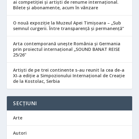
ai competiției și artiști de renume internațional.
Bilete și abonamente, acum în vânzare
O nouă expoziție la Muzeul Apei Timișoara – „Sub
semnul curgerii. Între transparență și permanență”
Arta contemporană unește România și Germania
prin proiectul internațional „SOUND BANAT REISE
25/26”
Artiști de pe trei continente s-au reunit la cea de-a
XI-a ediție a Simpozionului Internațional de Creație
de la Kostolac, Serbia
SECȚIUNI
Arte
Autori