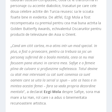
personaje cu accente diabolice, trasaturi pe care cele
doua celebre actrite din Turcia reusesc sa le scoata
foarte bine in evidenta. De altfel, Ezgi Mola a fost
recompensata cu premiul pentru cea mai buna actrita la
Golden Butterfly Awards, echivalentul Oscarurilor pentru
productii de televiziune din Asia si Orient.
„
Cand am citit cartea, m-a atins intr-un mod special. In
plus, a fost o provocare, pentru ca trebuia sa joc un
personaj suferind de o boala mintala, ceea ce nu mai
facusem pana atunci in cariera mea. Safiye e o femeie
plina de culoare si profunzime sufleteasca. Totul devine
cu atat mai interesant cu cat sunt convinsa ca sunt
oameni care se uita la serial si spun – uite ce haos e in
mintea acestei femei – fara sa vada propria dezordine
mentala
”, a declarat
Ezgi Mola
despre Safiye, sora mai
mare a lui Han, rol care i-a adus o binemeritata
recunoastere artistica.