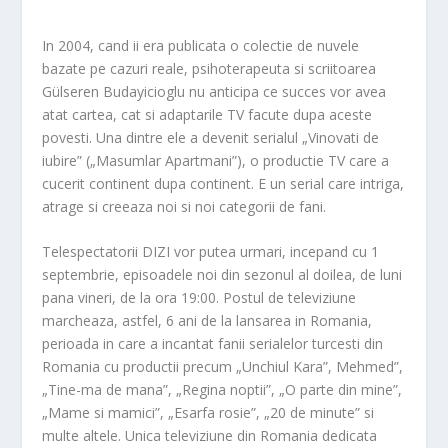
In 2004, cand ii era publicata o colectie de nuvele
bazate pe cazuri reale, psihoterapeuta si scriitoarea
Gülseren Budayicioglu nu anticipa ce succes vor avea
atat cartea, cat si adaptarile TV facute dupa aceste
povesti. Una dintre ele a devenit serialul „Vinovati de
iubire” („Masumlar Apartmani”), o productie TV care a
cucerit continent dupa continent. E un serial care intriga,
atrage si creeaza noi si noi categorii de fani.
Telespectatorii DIZI vor putea urmari, incepand cu 1
septembrie, episoadele noi din sezonul al doilea, de luni
pana vineri, de la ora 19:00. Postul de televiziune
marcheaza, astfel, 6 ani de la lansarea in Romania,
perioada in care a incantat fanii serialelor turcesti din
Romania cu productii precum „Unchiul Kara”, Mehmed”,
„Tine-ma de mana”, „Regina noptii”, „O parte din mine”,
„Mame si mamici”, „Esarfa rosie”, „20 de minute” si
multe altele. Unica televiziune din Romania dedicata