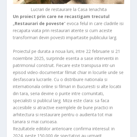
Lucrari de restaurare la Casa Ienachita
Un proiect prin care ne recastigam trecutul
„
Restaurari de poveste
” evoca felul in care cladirile isi
recapata viata prin restaurari atente si cum aceste
transformari devin povesti impartasite publicului larg.
Proiectul pe durata a noua luni, intre 22 februarie si 21
noiembrie 2025, surprinde esenta a sase interventii in
patrimoniul construit. Fiecare este transpusa intr-un
episod video-documentar filmat chiar in locurile unde se
desfasoara lucrarile. Cu o distribuire nationala si
internationala online si filmari in Bucuresti si alte locatii
din tara, seria devine o punte intre comunitati,
specialisti si publicul larg. Miza este clara: sa faca
accesibile si atractive exemplele de bune practici in
arhitectura si restaurare pentru o audienta tot mai
tanara si mai curioasa.
Rezultatele editiilor anterioare confirma interesul: in
2024, peste 150.000 de spectatori au urmarit