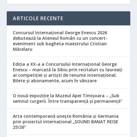
ARTICOLE RECENTE
Concursul Internațional George Enescu 2026
debutează la Ateneul Român cu un concert-
eveniment sub bagheta maestrului Cristian
Măcelaru
Ediția a XX-a a Concursului Internațional George
Enescu – marcată la Sibiu prin recitaluri cu laureați
ai competiției și artiști de renume internațional.
Bilete și abonamente, acum în vânzare
O nouă expoziție la Muzeul Apei Timișoara – „Sub
semnul curgerii. Între transparență și permanență”
Arta contemporană unește România și Germania
prin proiectul internațional „SOUND BANAT REISE
25/26”