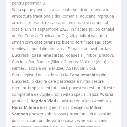
pentru patrimoniu.
Seria spune povestile a sase interventii de referinta in
arhitectura traditionala din Romania, aducand impreuna
arhitecti, mesteri, restauratori, voluntari si comunitati
locale. Din 11 septembrie 2025, in fiecare joi, pe canalul
de YouTube al Cronicarilor Digitali, publicul va putea
urmari cum case taranesti, biserici fortificate sau cetati
medievale prind din nou viata. Filmarile au avut loc la
Bucuresti (
Casa Ienachita
), Roades si Jimbor (Brasov),
Curciu si Rau Sadului (Sibiu), Rimetea/Coltesti (Alba) si la
santierul-scoala de la Muzeul ASTRA din Sibiu.
Primul episod deschide seria la
Casa Ienachita
din
Bucuresti, o cladire care pastreaza amintiri despre
oameni, timp si identitate. Aici, povestea restaurarii este
completata de vocile unor invitati speciali:
Eliza Yokina
(arhitect),
Bogdan Vlad
(constructor, Allevo Aedificia),
Horia Mihnea
(designer, Cross Design) si
Mihai
Samson
(mester sobar-cosar). Impreuna, ei dezvaluie
publicului cum prinde viata o casa veche atunci cand
priceperea, mestesugul si viziunea se intalnesc in