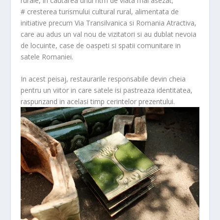
rurale, in cautarea unui ritm de viata mai asezat;
# cresterea turismului cultural rural, alimentata de
initiative precum Via Transilvanica si Romania Atractiva,
care au adus un val nou de vizitatori si au dublat nevoia
de locuinte, case de oaspeti si spatii comunitare in
satele Romaniei.
In acest peisaj, restaurarile responsabile devin cheia
pentru un viitor in care satele isi pastreaza identitatea,
raspunzand in acelasi timp cerintelor prezentului.