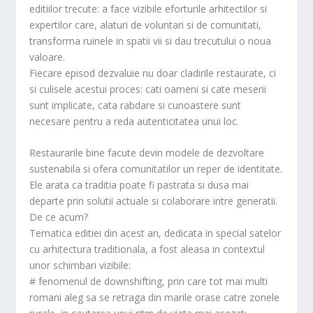
editiilor trecute: a face vizibile eforturile arhitectilor si
expertilor care, alaturi de voluntari si de comunitati,
transforma ruinele in spatii vii si dau trecutului o noua
valoare.
Fiecare episod dezvaluie nu doar cladirile restaurate, ci
si culisele acestui proces: cati oameni si cate meserii
sunt implicate, cata rabdare si cunoastere sunt
necesare pentru a reda autenticitatea unui loc.
Restaurarile bine facute devin modele de dezvoltare
sustenabila si ofera comunitatilor un reper de identitate.
Ele arata ca traditia poate fi pastrata si dusa mai
departe prin solutii actuale si colaborare intre generatii.
De ce acum?
Tematica editiei din acest an, dedicata in special satelor
cu arhitectura traditionala, a fost aleasa in contextul
unor schimbari vizibile:
# fenomenul de downshifting, prin care tot mai multi
romani aleg sa se retraga din marile orase catre zonele