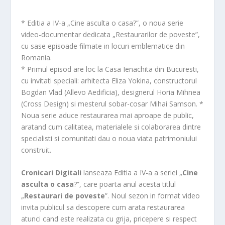
* Editia a IV-a „Cine asculta o casa?”, o noua serie
video-documentar dedicata „Restaurarilor de poveste”,
cu sase episoade filmate in locuri emblematice din
Romania.
* Primul episod are loc la Casa Ienachita din Bucuresti,
cu invitati speciali: arhitecta Eliza Yokina, constructorul
Bogdan Vlad (Allevo Aedificia), designerul Horia Mihnea
(Cross Design) si mesterul sobar-cosar Mihai Samson. *
Noua serie aduce restaurarea mai aproape de public,
aratand cum calitatea, materialele si colaborarea dintre
specialisti si comunitati dau o noua viata patrimoniului
construit.
Cronicari Digitali
lanseaza Editia a IV-a a seriei „
Cine
asculta o casa
?”, care poarta anul acesta titlul
„
Restaurari de poveste
”. Noul sezon in format video
invita publicul sa descopere cum arata restaurarea
atunci cand este realizata cu grija, pricepere si respect