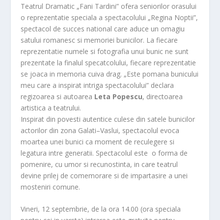
Teatrul Dramatic „Fani Tardini” ofera seniorilor orasului
o reprezentatie speciala a spectacolului „Regina Noptii”,
spectacol de succes national care aduce un omagiu
satului romanesc si memoriei bunicilor. La fiecare
reprezentatie numele si fotografia unui bunic ne sunt
prezentate la finalul specatcolului, fiecare reprezentatie
se joaca in memoria cuiva drag. „Este pomana bunicului
meu care a inspirat intriga spectacolului” declara
regizoarea si autoarea
Leta Popescu
, directoarea
artistica a teatrului.
Inspirat din povesti autentice culese din satele bunicilor
actorilor din zona Galati–Vaslui, spectacolul evoca
moartea unei bunici ca moment de reculegere si
legatura intre generatii. Spectacolul este o forma de
pomenire, cu umor si recunostinta, in care teatrul
devine prilej de comemorare si de impartasire a unei
mosteniri comune.
Vineri, 12 septembrie, de la ora 14.00 (ora speciala