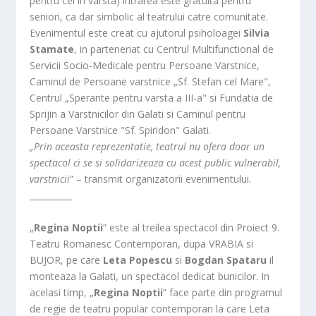
pentru cei in varsta) intrarea este gratuita pentru
seniori, ca dar simbolic al teatrului catre comunitate.
Evenimentul este creat cu ajutorul psiholoagei
Silvia
Stamate
, in parteneriat cu Centrul Multifunctional de
Servicii Socio-Medicale pentru Persoane Varstnice,
Caminul de Persoane varstnice „Sf. Stefan cel Mare",
Centrul „Sperante pentru varsta a III-a" si Fundatia de
Sprijin a Varstnicilor din Galati si Caminul pentru
Persoane Varstnice "Sf. Spiridon" Galati.
„Prin aceasta reprezentatie, teatrul nu ofera doar un
spectacol ci se si solidarizeaza cu acest public vulnerabil,
varstnicii
” – transmit organizatorii evenimentului.
__________
„
Regina Noptii
” este al treilea spectacol din Proiect 9.
Teatru Romanesc Contemporan, dupa VRABIA si
BUJOR, pe care
Leta Popescu
si
Bogdan Spataru
il
monteaza la Galati, un spectacol dedicat bunicilor. In
acelasi timp, „
Regina Noptii
” face parte din programul
de regie de teatru popular contemporan la care Leta