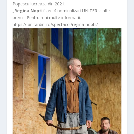
Popescu lucreaza din 2021.
„
Regina Noptii
” are 4 nominalizari UNITER si alte
premii. Pentru mai multe informatii:
https://fanitardini.ro/spectacol/regina-noptii/