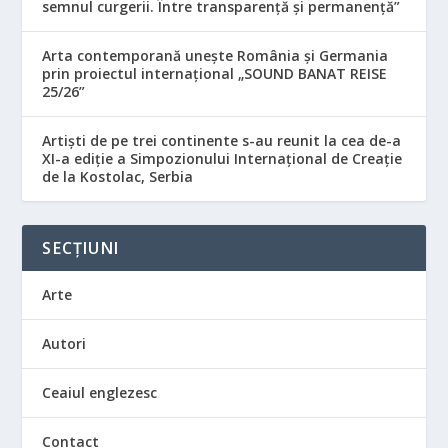
semnul curgerii. Între transparență și permanență”
Arta contemporană unește România și Germania
prin proiectul internațional „SOUND BANAT REISE
25/26”
Artiști de pe trei continente s-au reunit la cea de-a
XI-a ediție a Simpozionului Internațional de Creație
de la Kostolac, Serbia
SECȚIUNI
Arte
Autori
Ceaiul englezesc
Contact