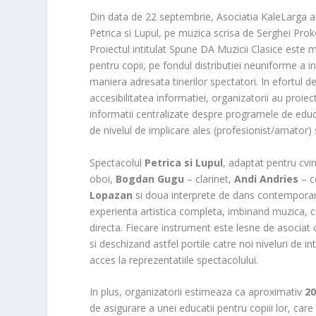
Din data de 22 septembrie, Asociatia KaleLarga a i
Petrica si Lupul, pe muzica scrisa de Serghei Prokof
Proiectul intitulat Spune DA Muzicii Clasice este
pentru copii, pe fondul distributiei neuniforme a ins
maniera adresata tinerilor spectatori. In efortul de
accesibilitatea informatiei, organizatorii au proiect
informatii centralizate despre programele de educat
de nivelul de implicare ales (profesionist/amator)
Spectacolul
Petrica si Lupul
, adaptat pentru cvin
oboi,
Bogdan Gugu
– clarinet,
Andi Andries
– c
Lopazan
si doua interprete de dans contemporan
experienta artistica completa, imbinand muzica, c
directa. Fiecare instrument este lesne de asociat c
si deschizand astfel portile catre noi niveluri de i
acces la reprezentatiile spectacolului.
In plus, organizatorii estimeaza ca aproximativ
20
de asigurare a unei educatii pentru copiii lor, care