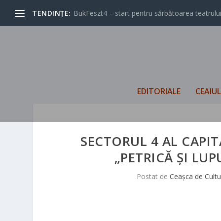
TENDINȚE:
BukFeszt4 – start pentru sărbătoarea teatrului
EDITORIALE
CEAIU
SECTORUL 4 AL CAPIT
„PETRICĂ ȘI LUP
Postat de
Ceașca de Cultu