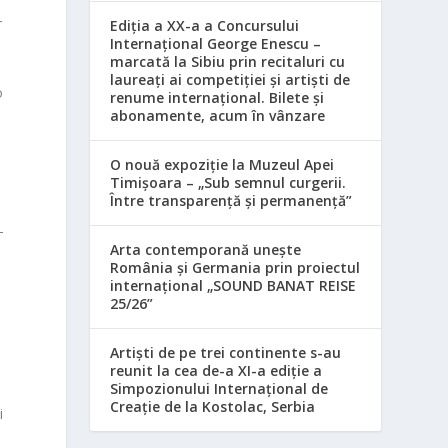
r
Ediția a XX-a a Concursului
Internațional George Enescu –
marcată la Sibiu prin recitaluri cu
laureați ai competiției și artiști de
o
renume internațional. Bilete și
abonamente, acum în vânzare
O nouă expoziție la Muzeul Apei
Timișoara – „Sub semnul curgerii.
Între transparență și permanență”
–
Arta contemporană unește
România și Germania prin proiectul
internațional „SOUND BANAT REISE
25/26”
a
Artiști de pe trei continente s-au
reunit la cea de-a XI-a ediție a
Simpozionului Internațional de
Creație de la Kostolac, Serbia
i