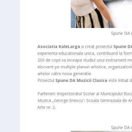
Spune DA m
Asociatia KaleLarga
a creat proiectul
Spune DA
experienta educationala unica, contribuind la form
200 de copii sa inceapa studiul unui instrument muz
elocvent pe multiple planuri artistice, organizatori
artelor catre noua generatie.
Proiectul
Spune DA Muzicii Clasice
este initiat 
Parteneri: Inspectoratul Scolar al Municipiului Buc
Muzica „George Enescu”; Scoala Gimnaziala de Art
Arte nr. 2.
Spune DA m