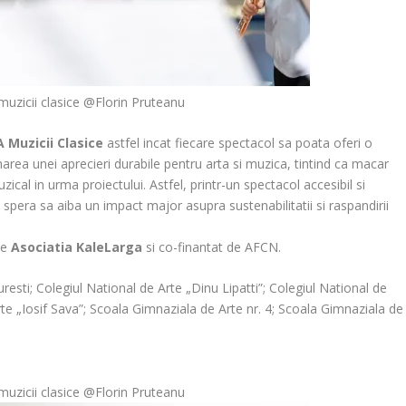
uzicii clasice @Florin Pruteanu
 Muzicii Clasice
astfel incat fiecare spectacol sa poata oferi o
area unei aprecieri durabile pentru arta si muzica, tintind ca macar
ical in urma proiectului. Astfel, printr-un spectacol accesibil si
i spera sa aiba un impact major asupra sustenabilitatii si raspandirii
de
Asociatia KaleLarga
si co-finantat de AFCN.
uresti; Colegiul National de Arte „Dinu Lipatti”; Colegiul National de
e „Iosif Sava”; Scoala Gimnaziala de Arte nr. 4; Scoala Gimnaziala de
uzicii clasice @Florin Pruteanu