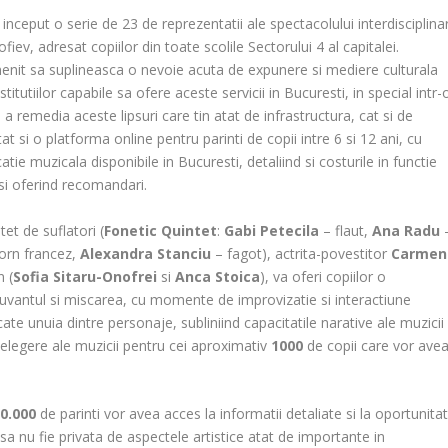
nceput o serie de 23 de reprezentatii ale spectacolului interdisciplina
iev, adresat copiilor din toate scolile Sectorului 4 al capitalei.
 menit sa suplineasca o nevoie acuta de expunere si mediere culturala
titutiilor capabile sa ofere aceste servicii in Bucuresti, in special intr-
 a remedia aceste lipsuri care tin atat de infrastructura, cat si de
at si o platforma online pentru parinti de copii intre 6 si 12 ani, cu
ie muzicala disponibile in Bucuresti, detaliind si costurile in functie
 si oferind recomandari.
tet de suflatori (
Fonetic Quintet
:
Gabi Petecila
– flaut,
Ana Radu
orn francez,
Alexandra Stanciu
– fagot), actrita-povestitor
Carmen
 (
Sofia Sitaru-Onofrei
si
Anca Stoica
), va oferi copiilor o
uvantul si miscarea, cu momente de improvizatie si interactiune
ate unuia dintre personaje, subliniind capacitatile narative ale muzicii
ntelegere ale muzicii pentru cei aproximativ
1000
de copii care vor ave
0.000
de parinti vor avea acces la informatii detaliate si la oportunitat
 sa nu fie privata de aspectele artistice atat de importante in