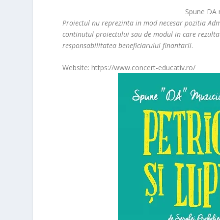
Spune DA m
Proiectul nu reprezinta in mod necesar pozitia Adm
continutul proiectului sau de modul in care rezultat
responsabilitatea beneficiarului finantarii
.
Website: https://www.concert-educativ.ro/