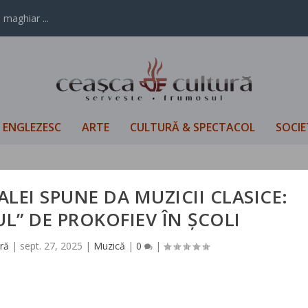
 maghiar ...
L ENGLEZESC
ARTE
CULTURĂ & SPECTACOL
SOCIE
ALEI SPUNE DA MUZICII CLASICE:
UL” DE PROKOFIEV ÎN ȘCOLI
ră
|
sept. 27, 2025
|
Muzică
|
0
|