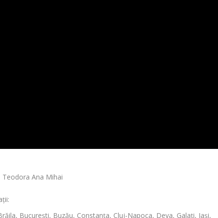
Teodora Ana Mihai
ții:
ăila, București, Buzău, Constanța, Cluj-Napoca, Deva, Galați, Iași,