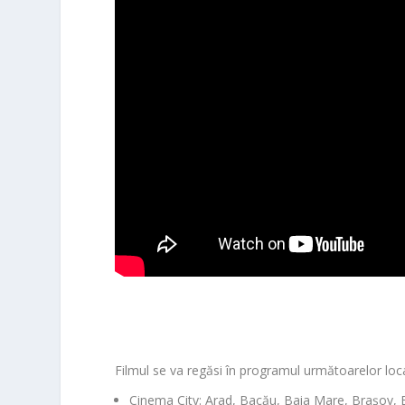
Filmul se va regăsi în programul următoarelor loca
Cinema City:
Arad, Bacău, Baia Mare, Brașov, Br