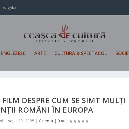
 maghiar ...
L ENGLEZESC
ARTE
CULTURĂ & SPECTACOL
SOCIE
N FILM DESPRE CUM SE SIMT MULȚI
NȚII ROMÂNI ÎN EUROPA
ră
|
sept. 30, 2025
|
Cinema
|
0
|