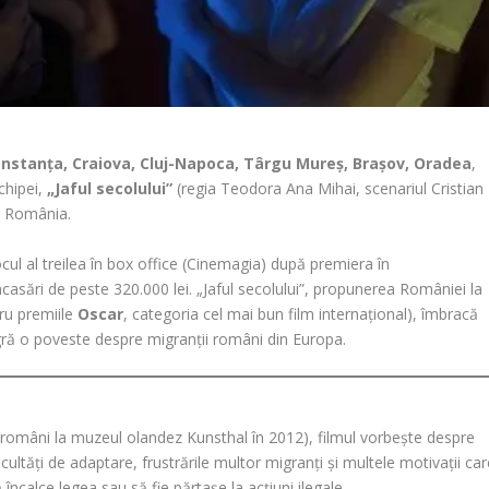
Constanța, Craiova, Cluj-Napoca, Târgu Mureș, Brașov, Oradea
,
chipei,
„Jaful secolului”
(regia Teodora Ana Mihai, scenariul Cristian
n România.
ocul al treilea în box office (Cinemagia) după premiera în
casări de peste 320.000 lei. „Jaful secolului”, propunerea României la
ru premiile
Oscar
, categoria cel mai bun film internațional), îmbracă
ă o poveste despre migranții români din Europa.
e români la muzeul olandez Kunsthal în 2012), filmul vorbește despre
cultăți de adaptare, frustrările multor migranți și multele motivații ca
încalce legea sau să fie părtașe la acțiuni ilegale.