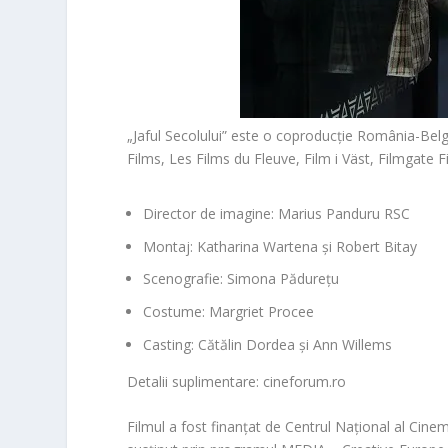
„Jaful Secolului” este o coproducție
România-Belg
Films, Les Films du Fleuve, Film i Väst, Filmgate
Director de imagine:
Marius Panduru RSC
Montaj:
Katharina Wartena și Robert Bitay
Scenografie:
Simona Pădurețu
Costume:
Margriet Procee
Casting:
Cătălin Dordea și Ann Willems
Detalii suplimentare:
cineforum.ro
Filmul a fost finanțat de Centrul Național al Cin