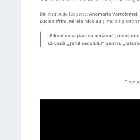
Din distribuție fac parte:
Anamaria Vartolomei, R
Lucian Ifrim, Mirela Nicolau
și mulți alți actori 
„Filmul nu ia partea nimănui”, mențion
să vadă „Jaful secolului” pentru „latura 
Teodora