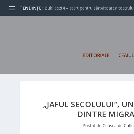
TENDINȚE:
BukFeszt4 – start pentru sărbătoarea teatrului
EDITORIALE
CEAIU
„JAFUL SECOLULUI”, U
DINTRE MIGRA
Postat de
Ceașca de Cultu