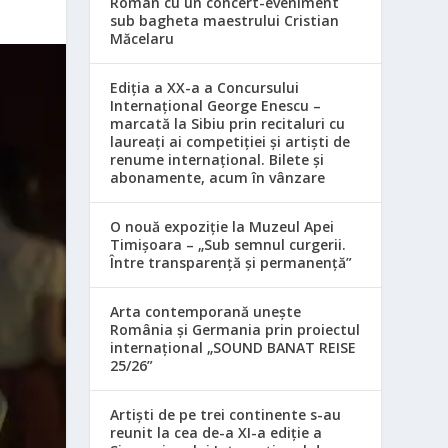
Român cu un concert-eveniment
sub bagheta maestrului Cristian
Măcelaru
Ediția a XX-a a Concursului
Internațional George Enescu –
marcată la Sibiu prin recitaluri cu
laureați ai competiției și artiști de
renume internațional. Bilete și
abonamente, acum în vânzare
O nouă expoziție la Muzeul Apei
Timișoara – „Sub semnul curgerii.
Între transparență și permanență”
Arta contemporană unește
România și Germania prin proiectul
internațional „SOUND BANAT REISE
25/26”
Artiști de pe trei continente s-au
reunit la cea de-a XI-a ediție a