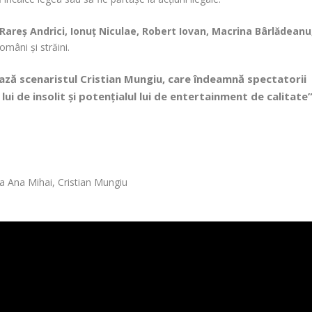
areș Andrici, Ionuț Niculae, Robert Iovan, Macrina Bârlădeanu
români și străini.
ează scenaristul
Cristian Mungiu
, care îndeamnă spectatorii
lui de insolit și potențialul lui de entertainment de calitate”
 Ana Mihai, Cristian Mungiu