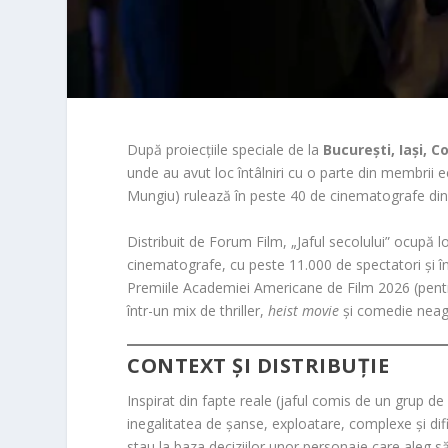
După proiecțiile speciale de la
București, Iași, 
unde au avut loc întâlniri cu o parte din membrii e
Mungiu) rulează în peste 40 de cinematografe di
Distribuit de Forum Film, „Jaful secolului” ocupă l
cinematografe, cu peste 11.000 de spectatori și în
Premiile Academiei Americane de Film 2026 (pent
într-un mix de thriller,
heist movie
și comedie neagr
CONTEXT ȘI DISTRIBUȚIE
Inspirat din fapte reale (jaful comis de un grup d
inegalitatea de șanse, exploatare, complexe și difi
stau la baza deciziilor unor personaje care aleg să 