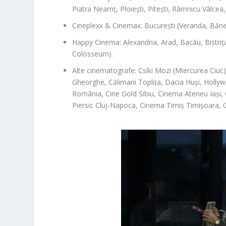
Piatra Neamț, Ploiești, Pitești, Râmnicu Vâlcea
Cineplexx & Cinemax:
București (Veranda, Bănea
Happy Cinema:
Alexandria, Arad, Bacău, Bistrița
Colosseum).
Alte cinematografe:
Csíki Mozi (Miercurea Ciuc)
Gheorghe, Călimani Toplița, Dacia Huși, Hollyw
România, Cine Gold Sibiu, Cinema Ateneu Iași, 
Piersic Cluj-Napoca, Cinema Timiș Timișoara, 