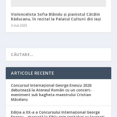
Violoncelista Sofia Blându și pianistul Cătălin
Răducanu, în recital la Palatul Culturii din Iași
3 mai 2025
ARTICOLE RECENTE
Concursul Internațional George Enescu 2026
debutează la Ateneul Român cu un concert-
eveniment sub bagheta maestrului Cristian
Măcelaru
Ediția a XX-a a Concursului Internațional George
Enescu – marcată la Sibiu prin recitaluri cu laureați