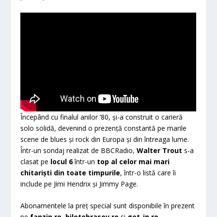
Începând cu finalul anilor ’80, și-a construit o carieră
solo solidă, devenind o prezență constantă pe marile
scene de blues și rock din Europa și din întreaga lume.
Într-un sondaj realizat de BBCRadio,
Walter Trout
s-a
clasat pe
locul 6
într-un
top al celor mai mari
chitariști din toate timpurile
, într-o listă care îi
include pe Jimi Hendrix și Jimmy Page.
Abonamentele la preț special sunt disponibile în prezent
pe
fanzin.ro
,
biletebrasov.ro
si
get-in.ro.