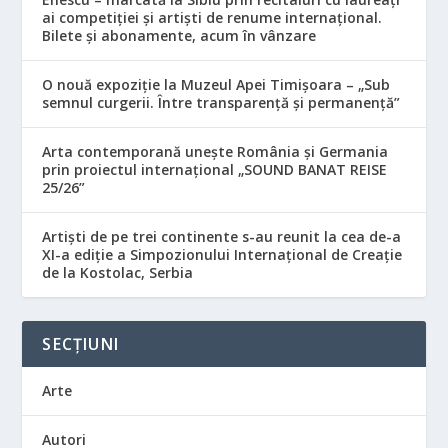
ai competiției și artiști de renume internațional.
Bilete și abonamente, acum în vânzare
O nouă expoziție la Muzeul Apei Timișoara – „Sub
semnul curgerii. Între transparență și permanență”
Arta contemporană unește România și Germania
prin proiectul internațional „SOUND BANAT REISE
25/26”
Artiști de pe trei continente s-au reunit la cea de-a
XI-a ediție a Simpozionului Internațional de Creație
de la Kostolac, Serbia
SECȚIUNI
Arte
Autori