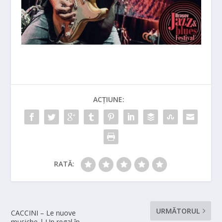
ACȚIUNE:
RATĂ:
URMĂTORUL
CACCINI – Le nuove
musiche | Un regal în