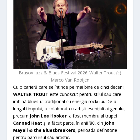
Brașov Jazz & Blues Festival 2026_Walter Trout (c)
Marco Van Rooijen
Cu o carieră care se întinde pe mai bine de cinci decenii,
WALTER TROUT
este cunoscut pentru stilul său care
îmbină blues-ul tradițional cu energia rockului. De-a
lungul timpului, a colaborat cu artiști esențiali ai genului,
precum
John Lee Hooker
, a fost membru al trupei
Canned Heat
și a făcut parte, în anii ’80, din
John
Mayall & the Bluesbreakers
, perioadă definitorie
pentru parcursul său artistic.