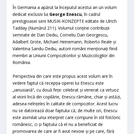
În Germania a apărut la începutul acestui an un volum
dedicat exclusiv lui
George Enescu
, în cadrul
prestigioasei serii MUSIK-KONZEPTE editate de Ulrich
Tadday (Numărul 211). Volumul conţine contribuții
semnate de Dan Dediu, Corneliu Dan Georgescu,
Adalbert Grote, Michael Heinemann, Roberto Reale și
Valentina Sandu-Dediu, autorii români menţionaţi fiind
membri ai Uniunii Compozitorilor şi Muzicologilor din
România.
Perspectiva din care este propus acest volum are în
vedere faptul că recepția operei lui Enescu este
„ianusiană”, cu două fețe: celebrat și venerat ca virtuoz
al viorii încă din copilărie, Enescu rămâne, chiar și astăzi,
adesea neînțeles în calitate de compozitor. Acest lucru
nu se datorează doar faptului că, de multe ori, Enescu
este asimilat unui interpret care compune în stil folcloric
românesc, ci și faptului că el nu a beneficiat de
promovarea de care ar fi avut nevoie și pe care, fără