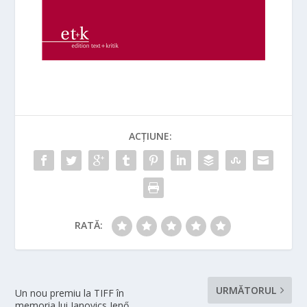
ACȚIUNE:
RATĂ:
URMĂTORUL
Un nou premiu la TIFF în
memoria lui Janovics Jenő