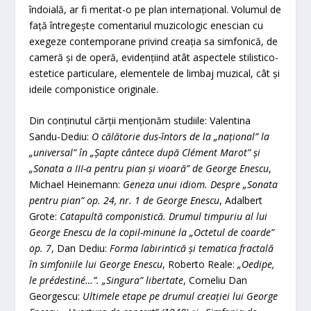
îndoială, ar fi meritat-o pe plan internațional. Volumul de
față întregește comentariul muzicologic enescian cu
exegeze contemporane privind creația sa simfonică, de
cameră și de operă, evidențiind atât aspectele stilistico-
estetice particulare, elementele de limbaj muzical, cât și
ideile componistice originale.
Din conţinutul cărţii menţionăm studiile: Valentina
Sandu-Dediu:
O călătorie dus-întors de la „național” la
„universal” în „Șapte cântece după Clément Marot” și
„Sonata a III-a pentru pian și vioară” de George Enescu
,
Michael Heinemann:
Geneza unui idiom. Despre „Sonata
pentru pian” op. 24, nr. 1 de George Enescu
, Adalbert
Grote:
Catapultă componistică. Drumul timpuriu al lui
George Enescu de la copil-minune la „Octetul de coarde”
op. 7
, Dan Dediu:
Forma labirintică și tematica fractală
în simfoniile lui George Enescu
, Roberto Reale:
„Oedipe,
le prédestiné…”. „Singura” libertate
, Corneliu Dan
Georgescu:
Ultimele etape pe drumul creației lui George