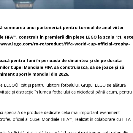
ă semnarea unui parteneriat pentru turneul de anul viitor
e FIFA™, construit în premieră din piese LEGO la scala 1:1, est
/www.lego.com/ro-ro/product/fifa-world-cup-official-trophy-
oacă pentru fani în perioada de dinaintea și de pe durata
nilor Cupei Mondiale FIFA să construiască, să se joace și să
iment sportiv mondial din 2026.
de LEGO®, cât și pentru iubitorii fotbalului, Grupul LEGO se alătură
tate și distracție în lumea fotbalului ca niciodată până acum, pentru
mă specială de produse dedicate celui mai important eveniment
 trofeu oficial al Cupei Mondiale FIFA™, realizat în colaborare cu FIFA.
plică oficială, detaliată la scară 1:1 a celui mai important trofeu din