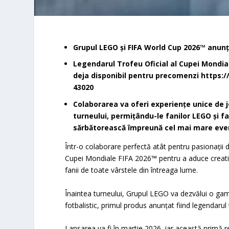
Grupul LEGO și FIFA World Cup 2026™ anunț
Legendarul Trofeu Oficial al Cupei Mondial
deja disponibil pentru precomenzi https:/
43020
Colaborarea va oferi experiențe unice de j
turneului, permițându-le fanilor LEGO și fa
sărbătorească împreună cel mai mare even
Într-o colaborare perfectă atât pentru pasionații 
Cupei Mondiale FIFA 2026™ pentru a aduce creativi
fanii de toate vârstele din întreaga lume.
Înaintea turneului, Grupul LEGO va dezvălui o ga
fotbalistic, primul produs anunțat fiind legendarul
Lansarea va fi în martie 2026, iar această primă re