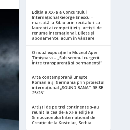
Ediția a XX-a a Concursului
Internațional George Enescu –
marcată la Sibiu prin recitaluri cu
laureați ai competiției și artiști de
renume internațional. Bilete și
abonamente, acum în vânzare
O nouă expoziție la Muzeul Apei
Timișoara – „Sub semnul curgerii.
Între transparență și permanență”
Arta contemporană unește
România și Germania prin proiectul
internațional „SOUND BANAT REISE
25/26”
Artiști de pe trei continente s-au
reunit la cea de-a XI-a ediție a
Simpozionului Internațional de
Creație de la Kostolac, Serbia