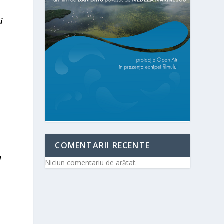
n
i
COMENTARII RECENTE
l
Niciun comentariu de arătat.
o