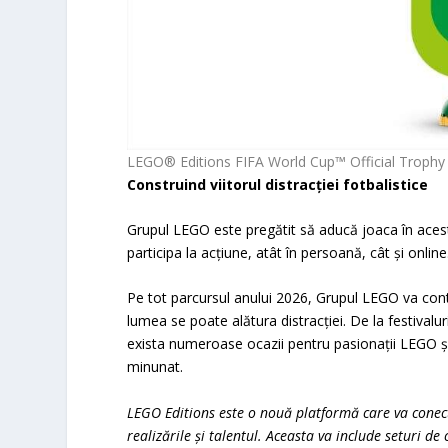
LEGO® Editions FIFA World Cup™ Official Trophy
Construind viitorul distracției fotbalistice
Grupul LEGO este pregătit să aducă joaca în acest 
participa la acțiune, atât în persoană, cât și online
Pe tot parcursul anului 2026, Grupul LEGO va con
lumea se poate alătura distracției. De la festivalu
exista numeroase ocazii pentru pasionații LEGO și 
minunat.
LEGO Editions este o nouă platformă care va conecta
realizările și talentul. Aceasta va include seturi de