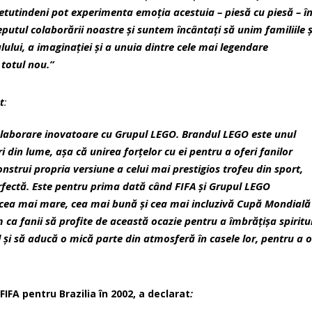
retutindeni pot experimenta emoția acestuia – piesă cu piesă – î
putul colaborării noastre și suntem încântați să unim familiile ș
lului, a imaginației și a unuia dintre cele mai legendare
 totul nou.”
t
:
laborare inovatoare cu Grupul LEGO. Brandul LEGO este unul
i din lume, așa că unirea forțelor cu ei pentru a oferi fanilor
nstrui propria versiune a celui mai prestigios trofeu din sport,
rfectă. Este pentru prima dată când FIFA și Grupul LEGO
cu cea mai mare, cea mai bună și cea mai incluzivă Cupă Mondială
 ca fanii să profite de această ocazie pentru a îmbrățișa spiritu
și să aducă o mică parte din atmosferă în casele lor, pentru a 
IFA pentru Brazilia în 2002, a declarat
: