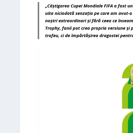
„Câștigarea Cupei Mondiale FIFA a fost un
uita niciodată senzația pe care am avut-o c
noștri extraordinari și fără ceea ce însea
Trophy, fanii pot crea propria versiune ș
trofeu, ci de împărtășirea dragostei pentru 