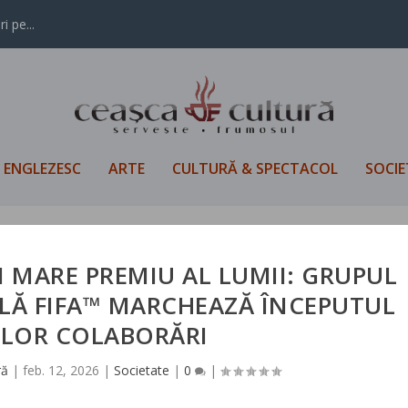
i pe...
L ENGLEZESC
ARTE
CULTURĂ & SPECTACOL
SOCIE
 MARE PREMIU AL LUMII: GRUPUL
LĂ FIFA™ MARCHEAZĂ ÎNCEPUTUL
 LOR COLABORĂRI
ră
|
feb. 12, 2026
|
Societate
|
0
|