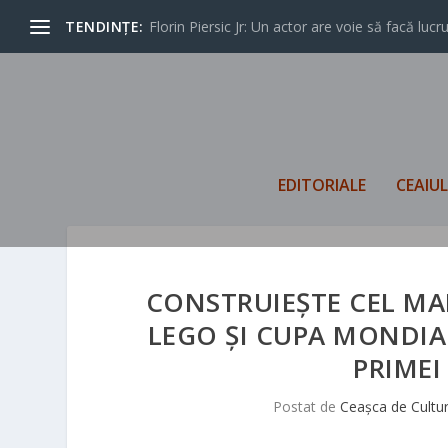
TENDINȚE:
Florin Piersic Jr: Un actor are voie să facă lucrur
EDITORIALE
CEAIU
CONSTRUIEȘTE CEL MAI
LEGO ȘI CUPA MONDIA
PRIMEI
Postat de
Ceașca de Cultu