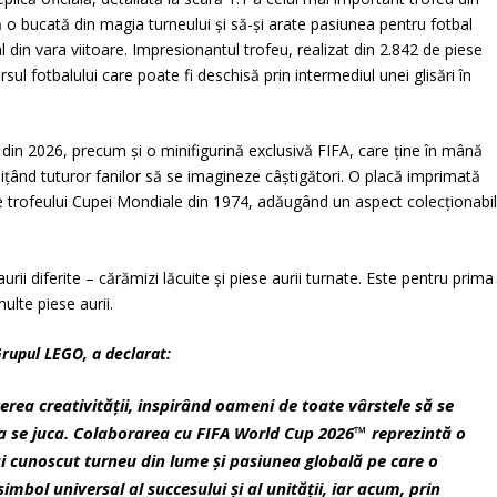
 o bucată din magia turneului și să-și arate pasiunea pentru fotbal
din vara viitoare. Impresionantul trofeu, realizat din 2.842 de piese
ul fotbalului care poate fi deschisă prin intermediul unei glisări în
e din 2026, precum și o minifigurină exclusivă FIFA, care ține în mână
ițând tuturor fanilor să se imagineze câștigători. O placă imprimată
 trofeului Cupei Mondiale din 1974, adăugând un aspect colecționabi
i diferite – cărămizi lăcuite și piese aurii turnate. Este pentru prima
ulte piese aurii.
Grupul LEGO, a declarat:
rea creativității, inspirând oameni de toate vârstele să se
 a se juca. Colaborarea cu FIFA World Cup 2026™ reprezintă o
ai cunoscut turneu din lume și pasiunea globală pe care o
imbol universal al succesului și al unității, iar acum, prin