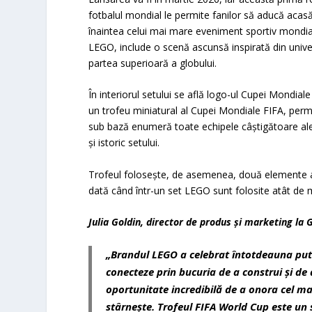
fotbalul mondial le permite fanilor să aducă acasă
înaintea celui mai mare eveniment sportiv mondial 
LEGO, include o scenă ascunsă inspirată din univers
partea superioară a globului.
În interiorul setului se află logo-ul Cupei Mondial
un trofeu miniatural al Cupei Mondiale FIFA, perm
sub bază enumeră toate echipele câștigătoare ale
și istoric setului.
Trofeul folosește, de asemenea, două elemente auri
dată când într-un set LEGO sunt folosite atât de m
Julia Goldin, director de produs și marketing la 
„Brandul LEGO a celebrat întotdeauna pute
conecteze prin bucuria de a construi și de
oportunitate incredibilă de a onora cel m
stârnește. Trofeul FIFA World Cup este un s