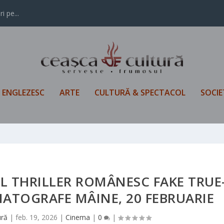
i pe...
L ENGLEZESC
ARTE
CULTURĂ & SPECTACOL
SOCIE
L THRILLER ROMÂNESC FAKE TRUE
MATOGRAFE MÂINE, 20 FEBRUARIE
ură
|
feb. 19, 2026
|
Cinema
|
0
|