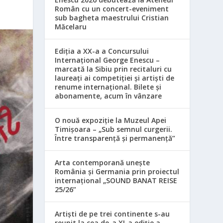
Român cu un concert-eveniment
sub bagheta maestrului Cristian
Măcelaru
Ediția a XX-a a Concursului
Internațional George Enescu –
marcată la Sibiu prin recitaluri cu
laureați ai competiției și artiști de
renume internațional. Bilete și
abonamente, acum în vânzare
O nouă expoziție la Muzeul Apei
Timișoara – „Sub semnul curgerii.
Între transparență și permanență”
Arta contemporană unește
România și Germania prin proiectul
internațional „SOUND BANAT REISE
25/26”
Artiști de pe trei continente s-au
reunit la cea de-a XI-a ediție a