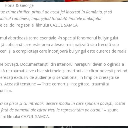
Horia & George
crime thriller, primul de acest fel încercat în România, și să
ublicul românesc, împingând totodată limitele limbajului
tre cei doi regizori ai filmului CAZUL SAMCA.
ilmul abordează teme esențiale -în special fenomenul bullyingului
nță cotidiană care este prea adesea minimalizată sau trecută sub
ăcerii și a complicității care înconjoară bullyingul este dureros de reală.
povești. Documentariștii din interiorul narațiunii devin o oglindă a
să retraumatizeze chiar victimele și martorii ale căror povești pretind
teresați exclusiv de audiențe și senzațional, în timp ce cineaștii se
s. Această tensiune — între comerț și integritate, traumă și
i film.
 ci să plece și cu întrebări despre modul în care spunem povești, costul
 față de oamenii ale căror vieți le reprezentăm pe ecran.”
– spune
ori ai filmului CAZUL SAMCA.