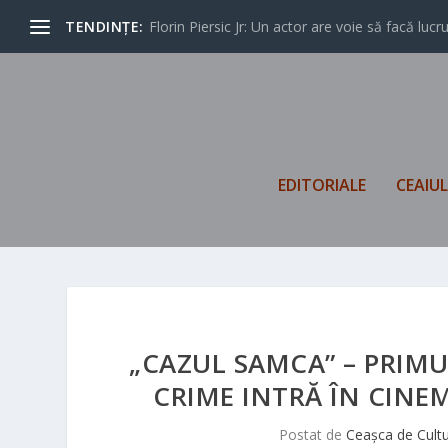
TENDINȚE:
Florin Piersic Jr: Un actor are voie să facă lucrur
EDITORIALE
CEAIU
„CAZUL SAMCA” – PRIMU
CRIME INTRĂ ÎN CINE
Postat de
Ceașca de Cult