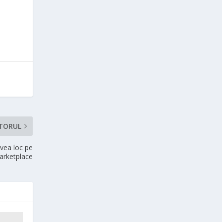
TORUL
avea loc pe
arketplace