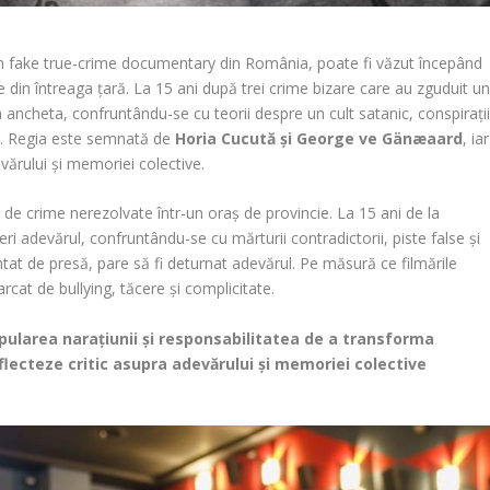
a un fake true-crime documentary din România, poate fi văzut începând
e din întreaga țară. La 15 ani după trei crime bizare care au zguduit u
 ancheta, confruntându-se cu teorii despre un cult satanic, conspirați
ate. Regia este semnată de
Horia Cucută și George ve Gänæaard
, iar
evărului și memoriei colective.
e crime nerezolvate într-un oraș de provincie. La 15 ani de la
i adevărul, confruntându-se cu mărturii contradictorii, piste false și
ntat de presă, pare să fi deturnat adevărul. Pe măsură ce filmările
cat de bullying, tăcere și complicitate.
nipularea narațiunii și responsabilitatea de a transforma
flecteze critic asupra adevărului și memoriei colective