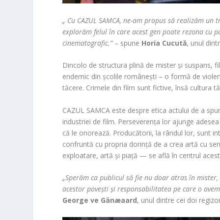
„
Cu CAZUL SAMCA, ne-am propus să realizăm un true 
explorăm felul în care acest gen poate rezona cu p
cinematografic.”
– spune
Horia Cucută
, unul din
Dincolo de structura plină de mister și suspans, f
endemic din școlile românești – o formă de viole
tăcere. Crimele din film sunt fictive, însă cultura t
CAZUL SAMCA este despre etica actului de a spune 
industriei de film. Perseverența lor ajunge adesea 
că le onorează. Producătorii, la rândul lor, sunt in
confruntă cu propria dorință de a crea artă cu sen
exploatare, artă și piață — se află în centrul acestu
„Sperăm ca publicul să fie nu doar atras în mister,
acestor povești și responsabilitatea pe care o avem
George ve Gänæaard
, unul dintre cei doi regiz