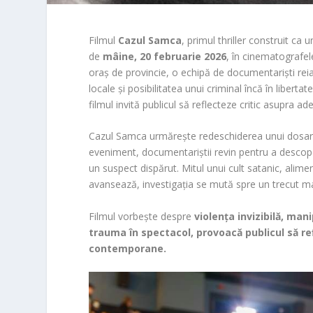
Filmul
Cazul Samca
, primul thriller construit c
de
mâine, 20 februarie 2026
, în cinematografel
oraș de provincie, o echipă de documentariști reia
locale și posibilitatea unui criminal încă în libert
filmul invită publicul să reflecteze critic asupra ad
Cazul Samca urmărește redeschiderea unui dosar d
eveniment, documentariștii revin pentru a descoper
un suspect dispărut. Mitul unui cult satanic, alime
avansează, investigația se mută spre un trecut mar
Filmul vorbește despre
violența invizibilă, ma
trauma în spectacol,
provoacă publicul să re
contemporane.