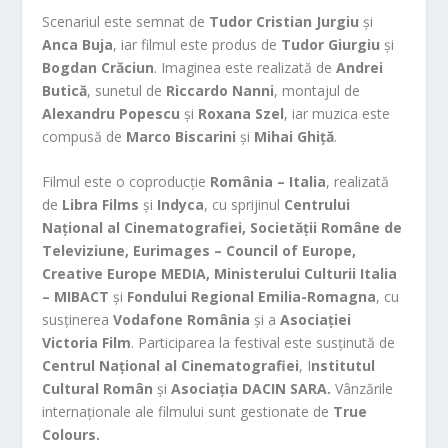
Scenariul este semnat de
Tudor Cristian Jurgiu
și
Anca Buja
, iar filmul este produs de
Tudor Giurgiu
și
Bogdan Crăciun
. Imaginea este realizată de
Andrei
Butică
, sunetul de
Riccardo Nanni
, montajul de
Alexandru Popescu
și
Roxana Szel
, iar muzica este
compusă de
Marco Biscarini
și
Mihai Ghiță
.
Filmul este o coproducție
România – Italia
, realizată
de
Libra Films
și
Indyca
, cu sprijinul
Centrului
Național al Cinematografiei, Societății Române de
Televiziune, Eurimages – Council of Europe,
Creative Europe MEDIA, Ministerului Culturii Italia
– MIBACT
și
Fondului Regional Emilia-Romagna
, cu
susținerea
Vodafone România
și a
Asociației
Victoria Film
. Participarea la festival este susținută de
Centrul Național al Cinematografiei
, I
nstitutul
Cultural Român
și
Asociația DACIN SARA.
Vânzările
internaționale ale filmului sunt gestionate de
True
Colours.