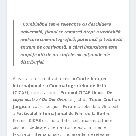
„
Combinând teme relevante cu deschidere
universală, filmul se remarcă drept o veritabilă
realizare cinematografică, puternică și totodată
extrem de captivantă, a cărei intensitate este
amplificată de prestațiile excepționale ale
distribuției.
”
Aceasta a fost motivația juriului
Confederației
Internaționale a Cinematografelor de Artă
(CICAE)
, care a acordat
Premiul CICAE
filmului
De
capul nostru / On Our Own
, regizat de
Tudor Cristian
Jurgiu
, în cadrul secțiunii
Forum
a celei de-a 76-a ediții
a
Festivalul Internațional de Film de la Berlin
.
Premiul
CICAE
este una dintre cele mai importante
distincții dedicate cinema-ului de autor în marile
festivaluri internaționale, fiind acordat de rețeaua