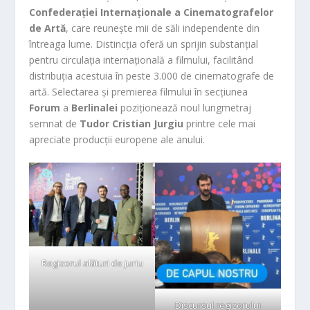
Confederației Internaționale a Cinematografelor
de Artă
, care reunește mii de săli independente din
întreaga lume. Distincția oferă un sprijin substanțial
pentru circulația internațională a filmului, facilitând
distribuția acestuia în peste 3.000 de cinematografe de
artă. Selectarea și premierea filmului în secțiunea
Forum
a
Berlinalei
poziționează noul lungmetraj
semnat de
Tudor Cristian Jurgiu
printre cele mai
apreciate producții europene ale anului.
Regizorul alături de juriu
Discursul regizorului