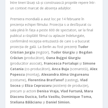
între tineri lăsați să-și construiască propriile repere într-
un context marcat de absența adulților.
Premiera mondială a avut loc pe 14 februarie în
prezența echipei filmului. Proiecția s-a desfășurat cu
sala plină în fața a peste 600 de spectatori, iar la final
publicul a răsplătit filmul cu aplauze îndelungate,
confirmând recepția entuziastă de care s-a bucurat
proiecția de gală. La Berlin au fost prezenți
Tudor
Cristian Jurgiu
(regizor),
Tudor Giurgiu
și
Bogdan
Crăciun
(producători),
Oana Bujgoi Giurgiu
(producător asociat),
Francesca Portalupi
și
Simone
Catania
(co-producători),
Anca Buja
(scenaristă),
Alex
Popescu
(montaj),
Alexandra Alma Ungureanu
(costume),
Florentina Bratfanof
(casting),
Vlad
Socea
și
Eliza Ceprazaru
(asistenți de producție),
precum și actorii
Denisa Vraja, Vlad Furtună, Mara
Diaconu Ducica, Sofia Vasiliu, Dominique Toma,
Steliana Bălăcianu
și
Daniel Simion.