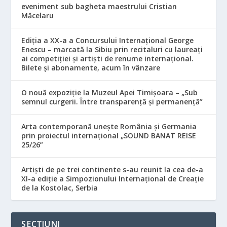
eveniment sub bagheta maestrului Cristian
Măcelaru
Ediția a XX-a a Concursului Internațional George
Enescu – marcată la Sibiu prin recitaluri cu laureați
ai competiției și artiști de renume internațional.
Bilete și abonamente, acum în vânzare
O nouă expoziție la Muzeul Apei Timișoara – „Sub
semnul curgerii. Între transparență și permanență”
Arta contemporană unește România și Germania
prin proiectul internațional „SOUND BANAT REISE
25/26”
Artiști de pe trei continente s-au reunit la cea de-a
XI-a ediție a Simpozionului Internațional de Creație
de la Kostolac, Serbia
SECȚIUNI