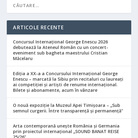
ARTICOLE RECENTE
Concursul Internațional George Enescu 2026
debutează la Ateneul Român cu un concert-
eveniment sub bagheta maestrului Cristian
Măcelaru
Ediția a XX-a a Concursului Internațional George
Enescu – marcată la Sibiu prin recitaluri cu laureați
ai competiției și artiști de renume internațional.
Bilete și abonamente, acum în vânzare
O nouă expoziție la Muzeul Apei Timișoara – „Sub
semnul curgerii. Între transparență și permanență”
Arta contemporană unește România și Germania
prin proiectul internațional „SOUND BANAT REISE
25/26”