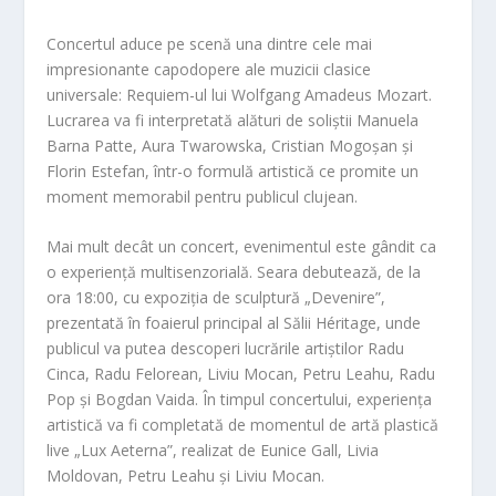
Concertul aduce pe scenă una dintre cele mai
impresionante capodopere ale muzicii clasice
universale: Requiem-ul lui Wolfgang Amadeus Mozart.
Lucrarea va fi interpretată alături de soliștii Manuela
Barna Patte, Aura Twarowska, Cristian Mogoșan și
Florin Estefan, într-o formulă artistică ce promite un
moment memorabil pentru publicul clujean.
Mai mult decât un concert, evenimentul este gândit ca
o experiență multisenzorială. Seara debutează, de la
ora 18:00, cu expoziția de sculptură „Devenire”,
prezentată în foaierul principal al Sălii Héritage, unde
publicul va putea descoperi lucrările artiștilor Radu
Cinca, Radu Felorean, Liviu Mocan, Petru Leahu, Radu
Pop și Bogdan Vaida. În timpul concertului, experiența
artistică va fi completată de momentul de artă plastică
live „Lux Aeterna”, realizat de Eunice Gall, Livia
Moldovan, Petru Leahu și Liviu Mocan.