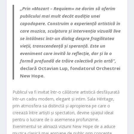
„Prin «Mozart – Requiem» ne dorim să oferim
publicului mai mult decât audiția unei
capodopere. Construim o experiență artistică în
care muzica, sculptura și intervenția vizuală live
se întâlnesc într-un dialog despre fragilitatea
vieții, transcendență și speranță. Este un
eveniment care invită la reflecție, dar și la o
formă profundă de trăire colectivă prin artă”,
declară Octavian Lup, fondatorul Orchestrei
New Hope.
Publicul va fi invitat într-o călătorie artistică desfășurată
într-un cadru modern, elegant și intim. Sala Héritage,
prin atmosfera sa distinctă și apropierea pe care o
creează între artiști și spectatori, devine spațiul ideal
pentru o lucrare de o asemenea profunzime.
Evenimentul se aliniază viziunii New Hope de a aduce
muzica clasică mai aproape de public prin concepte