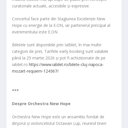
curatoriale actuale, accesibile și expresive.
Concertul face parte din Stagiunea Excelenței New
Hope cu energie de la E.ON, iar partenerul principal al
evenimentului este E.ON.
Biletele sunt disponibile prin IaBilet, în mai multe
categorii de preț. Tarifele early booking sunt valabile
până la 25 martie 2026 și pot fi achiziționate de pe
iabilet.ro
https://www.iabilet.ro/bilete-cluj-napoca-
mozart-requiem-124367/
***
Despre Orchestra New Hope
Orchestra New Hope este un ansamblu fondat de
dirijorul și violoncelistul Octavian Lup, reunind tineri