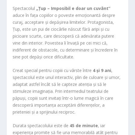
Spectacolul
„Țup – Imposibil e doar un cuvânt”
aduce în fața copiilor o poveste emoționantă despre
curaj, acceptare și depășirea limitelor. Protagonista,
Țup, este un pui de ciocârlie născut fără aripi și cu
picioare scurte, care descoperă că adevărata putere
vine din interior. Povestea îi învață pe cei mici că,
indiferent de obstacole, cu determinare și încredere în
sine pot depăși orice dificultate.
Creat special pentru copiii cu vârste între
4 și 9 ani
,
spectacolul este unul interactiv, plin de culoare și umor,
adaptat astfel încât să le capteze atenția și să le
stimuleze imaginația. Prin intermediul teatrului de
păpuși, copiii sunt invitați într-o lume magică în care
descoperă importanța acceptării diferențelor, a
prieteniei și a sprijinului reciproc.
Durata spectacolului este de
45 de minute
, iar
experiența promite să fie una memorabilă atât pentru