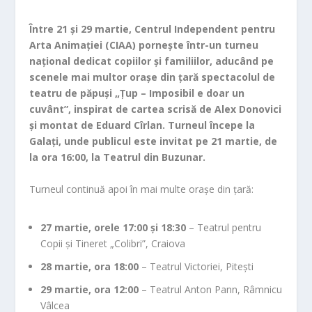
Între 21 și 29 martie, Centrul Independent pentru
Arta Animației (CIAA) pornește într-un turneu
național dedicat copiilor și familiilor, aducând pe
scenele mai multor orașe din țară spectacolul de
teatru de păpuși „Țup – Imposibil e doar un
cuvânt”, inspirat de cartea scrisă de Alex Donovici
și montat de Eduard Cîrlan. Turneul începe la
Galați, unde publicul este invitat pe 21 martie, de
la ora 16:00, la Teatrul din Buzunar.
Turneul continuă apoi în mai multe orașe din țară:
27 martie, orele 17:00 și 18:30
– Teatrul pentru
Copii și Tineret „Colibri”, Craiova
28 martie, ora 18:00
– Teatrul Victoriei, Pitești
29 martie, ora 12:00
– Teatrul Anton Pann, Râmnicu
Vâlcea