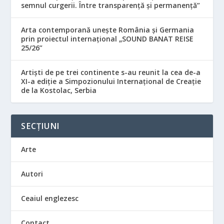
semnul curgerii. Între transparență și permanență”
Arta contemporană unește România și Germania
prin proiectul internațional „SOUND BANAT REISE
25/26”
Artiști de pe trei continente s-au reunit la cea de-a
XI-a ediție a Simpozionului Internațional de Creație
de la Kostolac, Serbia
SECȚIUNI
Arte
Autori
Ceaiul englezesc
Contact