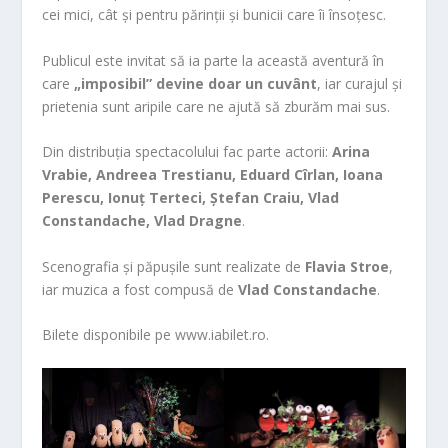
cei mici, cât și pentru părinții și bunicii care îi însoțesc.
Publicul este invitat să ia parte la această aventură în
care
„imposibil” devine doar un cuvânt
, iar curajul și
prietenia sunt aripile care ne ajută să zburăm mai sus.
Din distribuția spectacolului fac parte actorii:
Arina
Vrabie, Andreea Trestianu, Eduard Cîrlan, Ioana
Perescu, Ionuț Terteci, Ștefan Craiu, Vlad
Constandache, Vlad Dragne
.
Scenografia și păpușile sunt realizate de
Flavia Stroe
,
iar muzica a fost compusă de
Vlad Constandache
.
Bilete disponibile pe www.iabilet.ro.