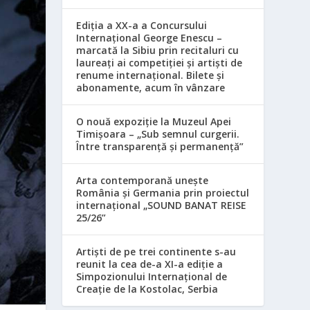
Ediția a XX-a a Concursului
Internațional George Enescu –
marcată la Sibiu prin recitaluri cu
laureați ai competiției și artiști de
renume internațional. Bilete și
abonamente, acum în vânzare
O nouă expoziție la Muzeul Apei
Timișoara – „Sub semnul curgerii.
Între transparență și permanență”
Arta contemporană unește
România și Germania prin proiectul
internațional „SOUND BANAT REISE
25/26”
Artiști de pe trei continente s-au
reunit la cea de-a XI-a ediție a
Simpozionului Internațional de
Creație de la Kostolac, Serbia