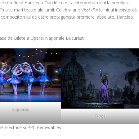
e românce Haricleea Darclée care a interpretat rolul la premiera
n alte mari teatre ale lumii. Celebra arie
Vissi d’arte
inițial inexistentă
să compozitorului de către protagonista premierei absolute, Hariclea
Casa de Bilete a Operei Naționale București.
Coppelia
Tosca
le Electrice și PPC Renewables