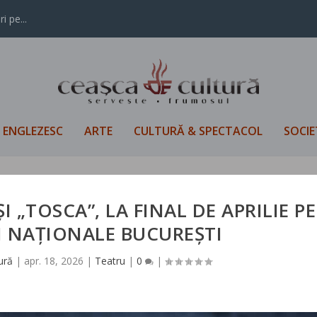
i pe...
L ENGLEZESC
ARTE
CULTURĂ & SPECTACOL
SOCIE
I „TOSCA”, LA FINAL DE APRILIE PE
I NAȚIONALE BUCUREȘTI
ură
|
apr. 18, 2026
|
Teatru
|
0
|