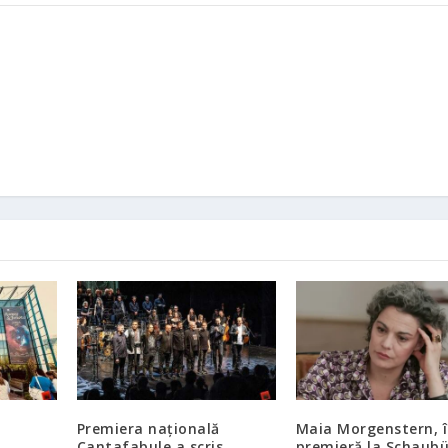
Premiera națională
Maia Morgenstern, 
Cantafabule a scris
premieră la Schaub