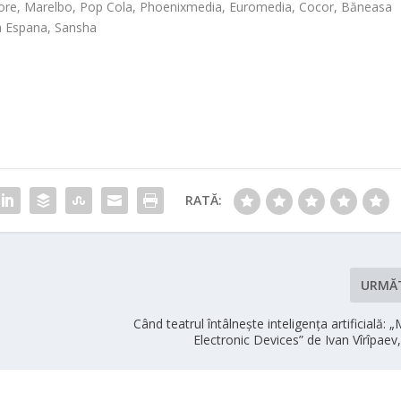
ore, Marelbo, Pop Cola, Phoenixmedia, Euromedia, Cocor, Băneasa
sa Espana, Sansha
RATĂ:
URMĂ
Când teatrul întâlnește inteligența artificială
Electronic Devices” de Ivan Vîrîpae