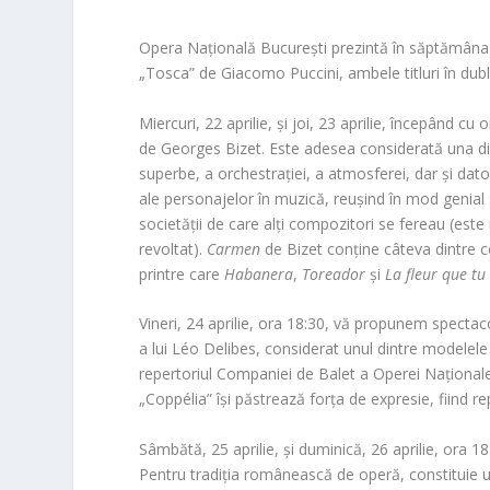
Opera Națională București prezintă în săptămâna 
„Tosca” de Giacomo Puccini, ambele titluri în dubl
Miercuri, 22 aprilie, și joi, 23 aprilie, începând
de Georges Bizet. Este adesea considerată una din
superbe, a orchestrației, a atmosferei, dar și dator
ale personajelor în muzică, reușind în mod genial
societății de care alți compozitori se fereau (este 
revoltat).
Carmen
de Bizet conține câteva dintre c
printre care
Habanera
,
Toreador
și
La fleur que tu
Vineri, 24 aprilie, ora 18:30, vă propunem specta
a lui Léo Delibes, considerat unul dintre modelele 
repertoriul Companiei de Balet a Operei Național
„Coppélia” își păstrează forța de expresie, fiind r
Sâmbătă, 25 aprilie, și duminică, 26 aprilie, ora
Pentru tradiția românească de operă, constituie un