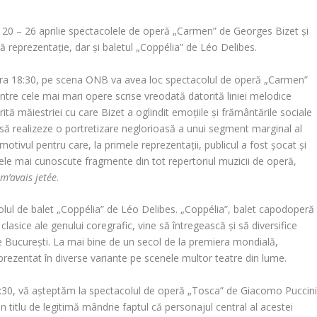
20 – 26 aprilie spectacolele de operă „Carmen” de Georges Bizet și
ă reprezentație, dar și baletul „Coppélia” de Léo Delibes.
 cu ora 18:30, pe scena ONB va avea loc spectacolul de operă „Carmen”
tre cele mai mari opere scrise vreodată datorită liniei melodice
ită măiestriei cu care Bizet a oglindit emoțiile și frământările sociale
 să realizeze o portretizare neglorioasă a unui segment marginal al
motivul pentru care, la primele reprezentații, publicul a fost șocat și
ele mai cunoscute fragmente din tot repertoriul muzicii de operă,
 m’avais jetée
.
colul de balet „Coppélia” de Léo Delibes. „Coppélia”, balet capodoperă
clasice ale genului coregrafic, vine să întregească și să diversifice
e București. La mai bine de un secol de la premiera mondială,
eprezentat în diverse variante pe scenele multor teatre din lume.
 18:30, vă așteptăm la spectacolul de operă „Tosca” de Giacomo Puccini
 titlu de legitimă mândrie faptul că personajul central al acestei