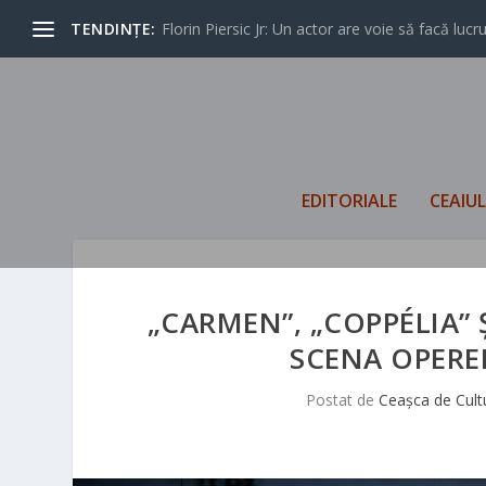
TENDINȚE:
Florin Piersic Jr: Un actor are voie să facă lucrur
EDITORIALE
CEAIU
„CARMEN”, „COPPÉLIA” Ș
SCENA OPERE
Postat de
Ceașca de Cult