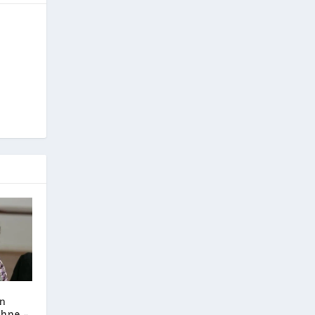
în
ühne –