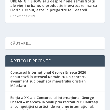
URBAN GIF SHOW sau despre noile semnificații
ale vieții urbane, o producție inovatoare marca
Florin Fieroiu, este în pregătire la Teatrelli
6 noiembrie 2019
ARTICOLE RECENTE
Concursul Internațional George Enescu 2026
debutează la Ateneul Român cu un concert-
eveniment sub bagheta maestrului Cristian
Măcelaru
Ediția a XX-a a Concursului Internațional George
Enescu – marcată la Sibiu prin recitaluri cu laureați
ai competiției și artiști de renume internațional.