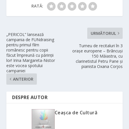
RATĂ:
URMĂTORUL
„PERICOL” lansează
campania de FUNdraising
pentru primul film
Turneu de recitaluri în 3
românesc pentru copii
oraşe europene – Brâncuşi
făcut împreună cu părinții
150 Măiastra, cu
lor! Irina Margareta-Nistor
clarinetistul Petru Pane şi
este vocea spotului
pianista Oxana Corjos
campaniei
ANTERIOR
DESPRE AUTOR
Ceașca de Cultură