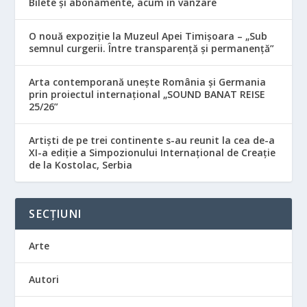
Bilete și abonamente, acum în vânzare
O nouă expoziție la Muzeul Apei Timișoara – „Sub
semnul curgerii. Între transparență și permanență”
Arta contemporană unește România și Germania
prin proiectul internațional „SOUND BANAT REISE
25/26”
Artiști de pe trei continente s-au reunit la cea de-a
XI-a ediție a Simpozionului Internațional de Creație
de la Kostolac, Serbia
SECȚIUNI
Arte
Autori