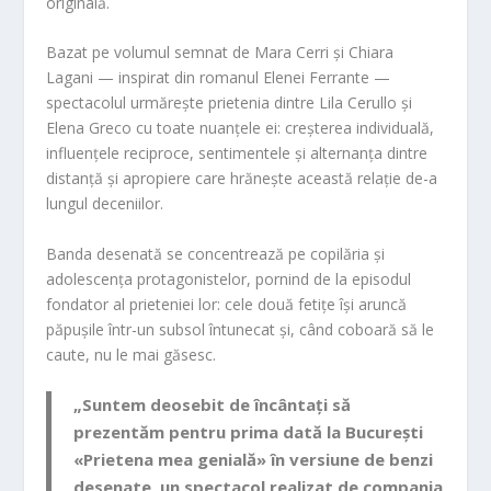
originală.
Bazat pe volumul semnat de Mara Cerri și Chiara
Lagani — inspirat din romanul Elenei Ferrante —
spectacolul urmărește prietenia dintre Lila Cerullo și
Elena Greco cu toate nuanțele ei: creșterea individuală,
influențele reciproce, sentimentele și alternanța dintre
distanță și apropiere care hrănește această relație de-a
lungul deceniilor.
Banda desenată se concentrează pe copilăria și
adolescența protagonistelor, pornind de la episodul
fondator al prieteniei lor: cele două fetițe își aruncă
păpușile într-un subsol întunecat și, când coboară să le
caute, nu le mai găsesc.
„Suntem deosebit de încântați să
prezentăm pentru prima dată la București
«Prietena mea genială» în versiune de benzi
desenate, un spectacol realizat de compania