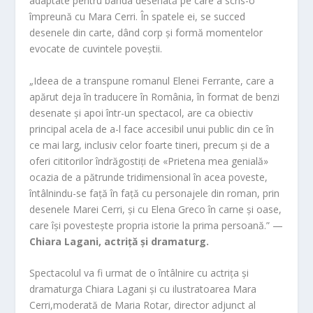
adaptate pentru banda desenată pe care a scris-o
împreună cu Mara Cerri. În spatele ei, se succed
desenele din carte, dând corp și formă momentelor
evocate de cuvintele poveștii.
„Ideea de a transpune romanul Elenei Ferrante, care a
apărut deja în traducere în România, în format de benzi
desenate și apoi într-un spectacol, are ca obiectiv
principal acela de a-l face accesibil unui public din ce în
ce mai larg, inclusiv celor foarte tineri, precum și de a
oferi cititorilor îndrăgostiți de «Prietena mea genială»
ocazia de a pătrunde tridimensional în acea poveste,
întâlnindu-se față în față cu personajele din roman, prin
desenele Marei Cerri, și cu Elena Greco în carne și oase,
care își povestește propria istorie la prima persoană.” —
Chiara Lagani, actriță și dramaturg.
Spectacolul va fi urmat de o întâlnire cu actrița și
dramaturga Chiara Lagani și cu ilustratoarea Mara
Cerri,moderată de Maria Rotar, director adjunct al