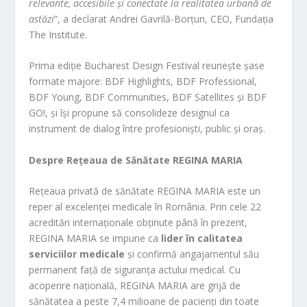
relevante, accesibile și conectate la realitatea urbană de
astăzi
”, a declarat Andrei Gavrilă-Borțun, CEO, Fundația
The Institute.
Prima ediție Bucharest Design Festival reunește șase
formate majore: BDF Highlights, BDF Professional,
BDF Young, BDF Communities, BDF Satellites și BDF
GO!, și își propune să consolideze designul ca
instrument de dialog între profesioniști, public și oraș.
Despre Rețeaua de Sănătate REGINA MARIA
Rețeaua privată de sănătate REGINA MARIA este un
reper al excelenței medicale în România. Prin cele 22
acreditări internaționale obținute până în prezent,
REGINA MARIA se impune ca
lider în calitatea
serviciilor medicale
și confirmă angajamentul său
permanent față de siguranța actului medical. Cu
acoperire națională, REGINA MARIA are grijă de
sănătatea a peste 7,4 milioane de pacienți din toate