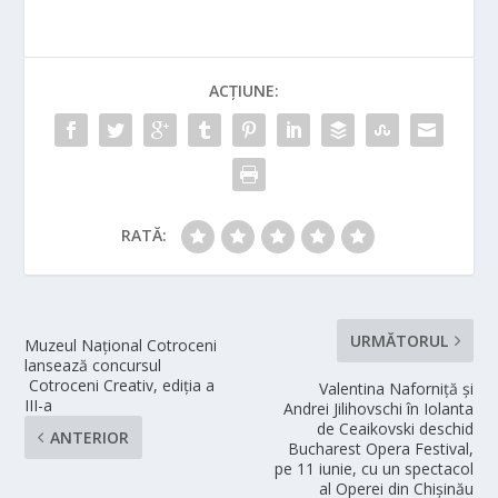
ACȚIUNE:
RATĂ:
URMĂTORUL
Muzeul Național Cotroceni
lansează concursul
Cotroceni Creativ, ediția a
Valentina Naforniţă şi
III-a
Andrei Jilihovschi în Iolanta
de Ceaikovski deschid
ANTERIOR
Bucharest Opera Festival,
pe 11 iunie, cu un spectacol
al Operei din Chişinău