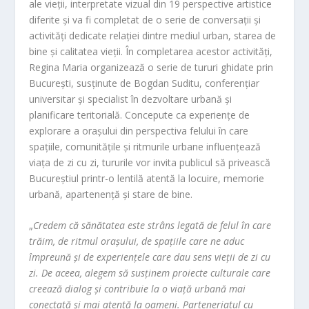
ale vieții, interpretate vizual din 19 perspective artistice
diferite și va fi completat de o serie de conversații și
activități dedicate relației dintre mediul urban, starea de
bine și calitatea vieții. În completarea acestor activități,
Regina Maria organizează o serie de tururi ghidate prin
București, susținute de Bogdan Suditu, conferențiar
universitar și specialist în dezvoltare urbană și
planificare teritorială. Concepute ca experiențe de
explorare a orașului din perspectiva felului în care
spațiile, comunitățile și ritmurile urbane influențează
viața de zi cu zi, tururile vor invita publicul să privească
Bucureștiul printr-o lentilă atentă la locuire, memorie
urbană, apartenență și stare de bine.
„
Credem că sănătatea este strâns legată de felul în care
trăim, de ritmul orașului, de spațiile care ne aduc
împreună și de experiențele care dau sens vieții de zi cu
zi. De aceea, alegem să susținem proiecte culturale care
creează dialog și contribuie la o viață urbană mai
conectată și mai atentă la oameni. Parteneriatul cu