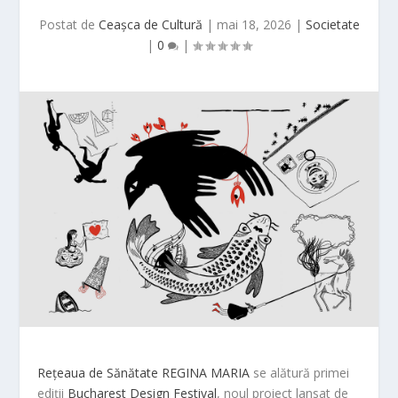
Postat de
Ceașca de Cultură
|
mai 18, 2026
|
Societate
|
0
|
Rețeaua de Sănătate REGINA MARIA
se alătură primei
ediții
Bucharest Design Festival
, noul proiect lansat de