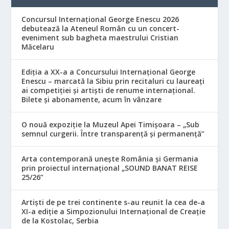
Concursul Internațional George Enescu 2026
debutează la Ateneul Român cu un concert-
eveniment sub bagheta maestrului Cristian
Măcelaru
Ediția a XX-a a Concursului Internațional George
Enescu – marcată la Sibiu prin recitaluri cu laureați
ai competiției și artiști de renume internațional.
Bilete și abonamente, acum în vânzare
O nouă expoziție la Muzeul Apei Timișoara – „Sub
semnul curgerii. Între transparență și permanență”
Arta contemporană unește România și Germania
prin proiectul internațional „SOUND BANAT REISE
25/26”
Artiști de pe trei continente s-au reunit la cea de-a
XI-a ediție a Simpozionului Internațional de Creație
de la Kostolac, Serbia