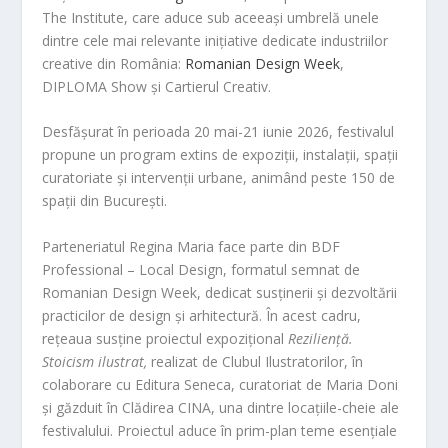
The Institute, care aduce sub aceeași umbrelă unele
dintre cele mai relevante inițiative dedicate industriilor
creative din România:
Romanian Design Week
,
DIPLOMA Show și Cartierul Creativ.
Desfășurat în perioada 20 mai-21 iunie 2026, festivalul
propune un program extins de expoziții, instalații, spații
curatoriate și intervenții urbane, animând peste 150 de
spații din București.
Parteneriatul Regina Maria face parte din BDF
Professional – Local Design, formatul semnat de
Romanian Design Week, dedicat susținerii și dezvoltării
practicilor de design și arhitectură. În acest cadru,
rețeaua susține proiectul expozițional
Reziliență.
Stoicism ilustrat,
realizat de Clubul Ilustratorilor, în
colaborare cu Editura Seneca, curatoriat de Maria Doni
și găzduit în Clădirea CINA, una dintre locațiile-cheie ale
festivalului. Proiectul aduce în prim-plan teme esențiale