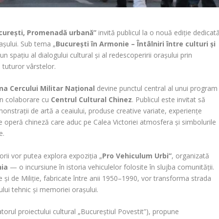
ucurești, Promenadă urbană”
invită publicul la o nouă ediție dedicat
orașului. Sub tema „
București în Armonie – Întâlniri între culturi și
n spațiu al dialogului cultural și al redescoperirii orașului prin
e tuturor vârstelor.
na Cercului Militar Național
devine punctul central al unui program
t în colaborare cu
Centrul Cultural Chinez
. Publicul este invitat să
onstrații de artă a ceaiului, produse creative variate, experiențe
 operă chineză care aduc pe Calea Victoriei atmosfera și simbolurile
e.
atorii vor putea explora expoziția „
Pro Vehiculum Urbi”
, organizată
nia
— o incursiune în istoria vehiculelor folosite în slujba comunității.
 și de Miliție, fabricate între anii 1950–1990, vor transforma strada
lui tehnic și memoriei orașului.
torul proiectului cultural „Bucureștiul Povestit”), propune