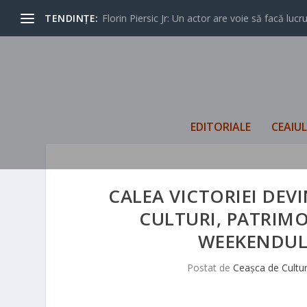
TENDINȚE:
Florin Piersic Jr: Un actor are voie să facă lucrur
EDITORIALE
CEAIU
CALEA VICTORIEI DEV
CULTURI, PATRIMO
WEEKENDUL 
Postat de
Ceașca de Cultu