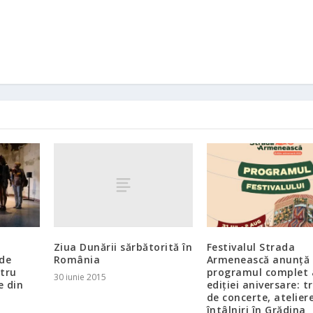
Ziua Dunării sărbătorită în
Festivalul Strada
România
 de
Armenească anunță
tru
programul complet 
30 iunie 2015
e din
ediției aniversare: tr
de concerte, ateliere
întâlniri în Grădina