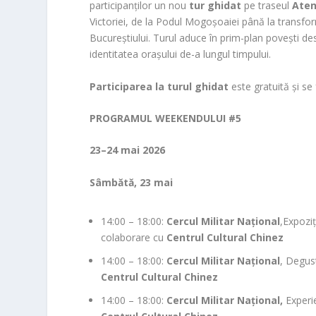
participanților un nou
tur ghidat
pe traseul
Aten
Victoriei, de la Podul Mogoșoaiei până la transfo
Bucureștiului. Turul aduce în prim-plan povești de
identitatea orașului de-a lungul timpului.
Participarea la turul ghidat
este gratuită și se
PROGRAMUL WEEKENDULUI #5
23–24 mai 2026
Sâmbătă, 23 mai
14:00 – 18:00:
Cercul Militar Național
,Expozi
colaborare cu
Centrul Cultural Chinez
14:00 – 18:00:
Cercul Militar Național
, Degust
Centrul Cultural Chinez
14:00 – 18:00:
Cercul Militar Național,
Experie