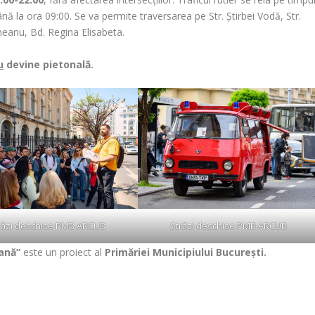
nă la ora 09:00. Se va permite traversarea pe Str. Știrbei Vodă, Str.
neanu, Bd. Regina Elisabeta.
u
devine pietonală.
răzi deschise PMB ARCUB
Străzi deschise PMB ARCUB
bană”
este un proiect al
Primăriei Municipiului București.