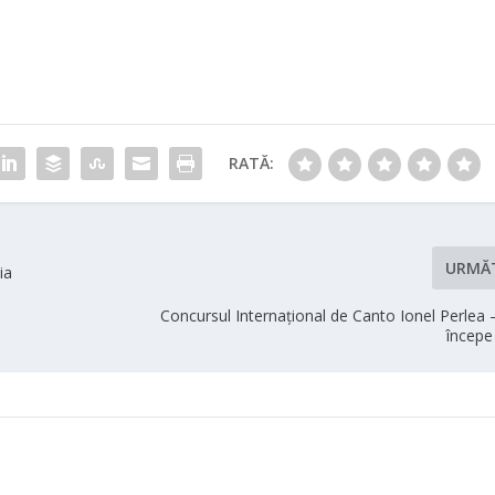
RATĂ:
URMĂ
ia
Concursul Internațional de Canto Ionel Perlea –
începe