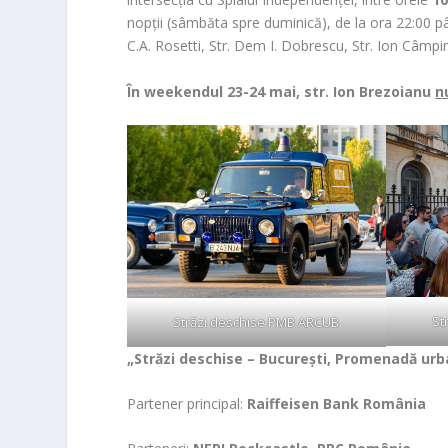
nopții (sâmbăta spre duminică), de la ora 22:00 pâ
C.A. Rosetti, Str. Dem I. Dobrescu, Str. Ion Câmpi
În weekendul 23-24 mai, str. Ion Brezoianu
n
St
Străzi deschise PMB ARCUB
„Străzi deschise – București, Promenadă ur
Partener principal:
Raiffeisen Bank România