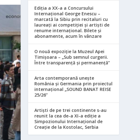
Ediția a XX-a a Concursului
Internațional George Enescu –
marcată la Sibiu prin recitaluri cu
laureați ai competiției și artiști de
renume internațional. Bilete și
abonamente, acum în vânzare
O nouă expoziție la Muzeul Apei
Timișoara – „Sub semnul curgerii.
Între transparență și permanență”
Arta contemporană unește
România și Germania prin proiectul
internațional „SOUND BANAT REISE
25/26”
Artiști de pe trei continente s-au
reunit la cea de-a XI-a ediție a
Simpozionului Internațional de
Creație de la Kostolac, Serbia