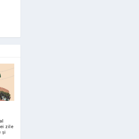
al
ei zile
 și