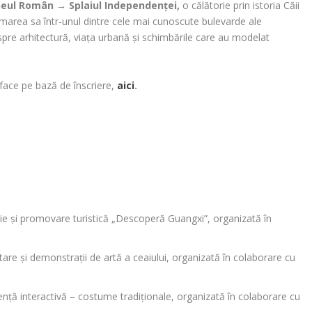
eul Român
→ Splaiul Independenței
,
o călătorie prin istoria Căii
rmarea sa într-unul dintre cele mai cunoscute bulevarde ale
spre arhitectură, viața urbană și schimbările care au modelat
 face pe bază de înscriere,
aici
.
ție și promovare turistică „Descoperă Guangxi”, organizată în
are și demonstrații de artă a ceaiului, organizată în colaborare cu
nță interactivă – costume tradiționale, organizată în colaborare cu