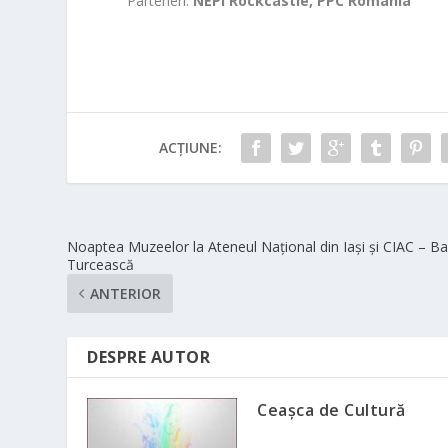
Parteneri:
NEPI Rockcastle, PPC România
ACȚIUNE:
Noaptea Muzeelor la Ateneul Național din Iași și CIAC – Ba
Turcească
ANTERIOR
DESPRE AUTOR
Ceașca de Cultură