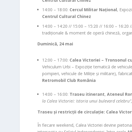
Centrul Cultural Chinez
14:00 – 18:00:
Cercul Militar Național
, Expozi
Centrul Cultural Chinez
14:00 – 14:20 // 15:00 – 15:20 // 16:00 – 16:20 
tradiționale & moment de operă chineză, organ
Duminică, 24 mai
12:00 – 17:00:
Calea Victoriei – Tronsonul c
Vehiculum Urbi – Expoziție tematică de vehicule 
pompieri, vehicule de Miliție și militare), fabri
Retromobil Club România
14:00 – 16:00:
Traseu itinerant
,
Ateneul R
la Calea Victoriei: Istoria unui bulevard celebru”
Traseu și restricții de circulație: Calea Victor
În fiecare weekend, Calea Victoriei devine pieton
intersecția cu Splaiul Independenței, între orele
10