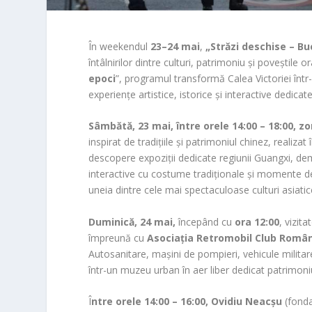
În weekendul
23–24 mai
,
„Străzi deschise – B
întâlnirilor dintre culturi, patrimoniu și poveștile 
epoci
”, programul transformă Calea Victoriei într-u
experiențe artistice, istorice și interactive dedicat
Sâmbătă, 23 mai, între orele 14:00 – 18:00, zo
inspirat de tradițiile și patrimoniul chinez, realiza
descopere expoziții dedicate regiunii Guangxi, dem
interactive cu costume tradiționale și momente de
uneia dintre cele mai spectaculoase culturi asiatic
Duminică, 24 mai,
începând cu
ora 12:00
, vizit
împreună cu
Asociația Retromobil Club Româ
Autosanitare, mașini de pompieri, vehicule militare
într-un muzeu urban în aer liber dedicat patrimoniu
Î
ntre orele 14:00 – 16:00,
Ovidiu Neacșu
(fonda