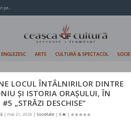
i pe...
L ENGLEZESC
ARTE
CULTURĂ & SPECTACOL
SOCIE
INE LOCUL ÎNTÂLNIRILOR DINTRE
NIU ȘI ISTORIA ORAȘULUI, ÎN
#5 „STRĂZI DESCHISE”
ră
|
mai 21, 2026
|
Societate
|
0
|