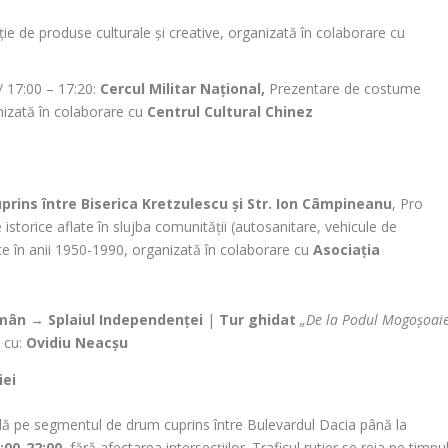
ție de produse culturale și creative, organizată în colaborare cu
// 17:00 – 17:20:
Cercul Militar Național,
Prezentare de costume
izată în colaborare cu
Centrul Cultural Chinez
uprins între Biserica Kretzulescu și Str. Ion Câmpineanu
, Pro
istorice aflate în slujba comunității (autosanitare, vehicule de
cate în anii 1950-1990, organizată în colaborare cu
Asociația
omân
→ Splaiul Independenței
|
Tur ghidat
„De la Podul Mogoșoaie
,
cu:
Ovidiu Neacșu
iei
ală pe segmentul de drum cuprins între Bulevardul Dacia până la
:00-22:00
, fără afectarea intersecțiilor. Traficul rutier se reia pe timpu