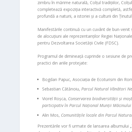
zimbru în mărime naturală, Colțul tradițiilor, Colțul
completează expoziția interactivă completă, astfel
profundă a naturii, a istoriei și a culturii din Ținutu
Manifestările continuă cu un cuvânt de bun-venit
de alocuțiuni ale reprezentanților Regiei Naționale
pentru Dezvoltarea Societății Civile (FDSC).
Programul de dimineață cuprinde o sesiune de prez
practici din ariile protejate:
Bogdan Papuc, Asociația de Ecoturism din Ro
Sebastian Cătănoiu,
Parcul Natural Vânători N
Viorel Roșca,
C
onservarea biodiversității și mo
participativ în Parcul Național Munții Măcinului
Alin Mos,
Comunitățile locale din Parcul Natural
Prezentările vor fi urmate de lansarea albumului „Ț