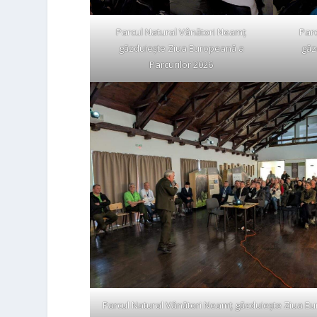
Parcul Natural Vânători Neamț
Par
găzduiește Ziua Europeană a
găz
Parcurilor 2026
Parcul Natural Vânători Neamț găzduiește Ziua E