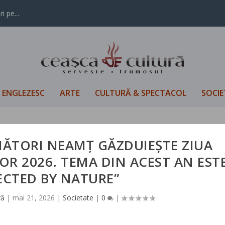
i pe...
L ENGLEZESC
ARTE
CULTURĂ & SPECTACOL
SOCIE
ĂTORI NEAMȚ GĂZDUIEȘTE ZIUA
R 2026. TEMA DIN ACEST AN EST
CTED BY NATURE”
ră
|
mai 21, 2026
|
Societate
|
0
|