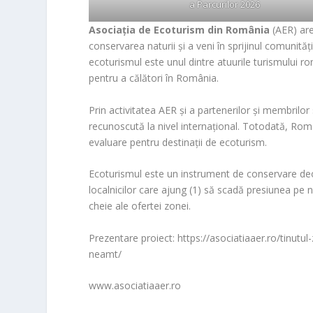
a Parcurilor 2026
Asociația de Ecoturism din România
(AER) ar
conservarea naturii și a veni în sprijinul comunită
ecoturismul este unul dintre atuurile turismului ro
pentru a călători în România.
Prin activitatea AER și a partenerilor și membrilor 
recunoscută la nivel internațional. Totodată, Româ
evaluare pentru destinații de ecoturism.
Ecoturismul este un instrument de conservare deoa
localnicilor care ajung (1) să scadă presiunea pe n
cheie ale ofertei zonei.
Prezentare proiect: https://asociatiaaer.ro/tinutul
neamt/
www.asociatiaaer.ro