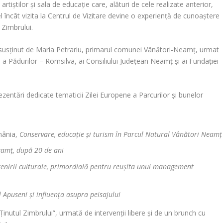
 artiștilor și sala de educație care, alături de cele realizate anterior,
 încât vizita la Centrul de Vizitare devine o experiență de cunoaștere
l Zimbrului.
 susținut de Maria Petrariu, primarul comunei Vânători-Neamț, urmat
 a Pădurilor – Romsilva, ai Consiliului Județean Neamț și ai Fundației
entări dedicate tematicii Zilei Europene a Parcurilor și bunelor
mânia,
Conservare, educație și turism în Parcul Natural Vânători Neamț
eamț, după 20 de ani
ștenirii culturale, primordială pentru reușita unui management
 Apuseni și influența asupra peisajului
inutul Zimbrului”, urmată de intervenții libere și de un brunch cu