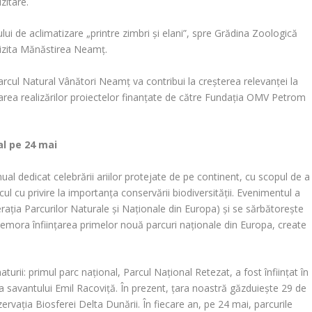
zitare.
ui de aclimatizare „printre zimbri și elani”, spre Grădina Zoologică
vizita Mănăstirea Neamț.
arcul Natural Vânători Neamț va contribui la creșterea relevanței la
ovarea realizărilor proiectelor finanțate de către Fundația OMV Petrom
al pe 24 mai
l dedicat celebrării ariilor protejate de pe continent, cu scopul de a
ul cu privire la importanța conservării biodiversității. Evenimentul a
ția Parcurilor Naturale și Naționale din Europa) și se sărbătorește
emora înființarea primelor nouă parcuri naționale din Europa, create
urii: primul parc național, Parcul Național Retezat, a fost înființat în
 a savantului Emil Racoviță. În prezent, țara noastră găzduiește 29 de
zervația Biosferei Delta Dunării. În fiecare an, pe 24 mai, parcurile