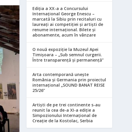
Ediția a XX-a a Concursului
Internațional George Enescu –
marcată la Sibiu prin recitaluri cu
laureați ai competiției și artiști de
renume internațional. Bilete și
abonamente, acum în vânzare
O nouă expoziție la Muzeul Apei
Timișoara – „Sub semnul curgerii.
Între transparență și permanență”
Arta contemporană unește
România și Germania prin proiectul
internațional „SOUND BANAT REISE
25/26”
Artiști de pe trei continente s-au
reunit la cea de-a XI-a ediție a
Simpozionului Internațional de
Creație de la Kostolac, Serbia