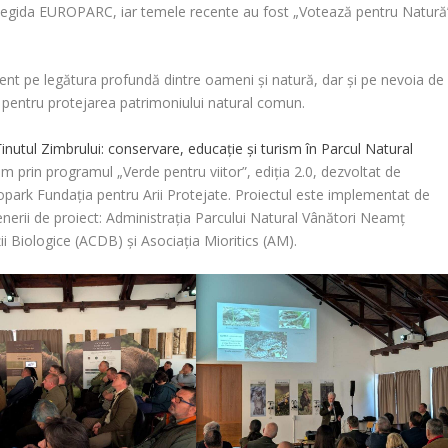
egida EUROPARC, iar temele recente au fost „Votează pentru Natură
t pe legătura profundă dintre oameni și natură, dar și pe nevoia de
ții pentru protejarea patrimoniului natural comun.
Ținutul Zimbrului: conservare, educație și turism în Parcul Natural
 prin programul „Verde pentru viitor”, ediția 2.0, dezvoltat de
ropark Fundația pentru Arii Protejate. Proiectul este implementat de
nerii de proiect: Administrația Parcului Natural Vânători Neamț
i Biologice (ACDB) și Asociația Mioritics (AM).