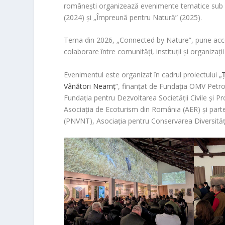
românești organizează evenimente tematice sub 
(2024) și „Împreună pentru Natură” (2025).
Tema din 2026, „Connected by Nature”, pune accen
colaborare între comunități, instituții și organiza
Evenimentul este organizat în cadrul proiectului „
Vânători Neamț
”, finanțat de Fundația OMV Petrom
Fundația pentru Dezvoltarea Societății Civile și P
Asociația de Ecoturism din România (AER) și parte
(PNVNT), Asociația pentru Conservarea Diversități