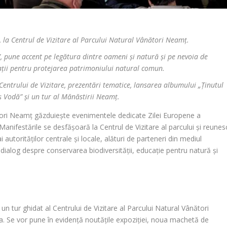
 la Centrul de Vizitare al Parcului Natural Vânători Neamț.
, pune accent pe legătura dintre oameni și natură și pe nevoia de
izații pentru protejarea patrimoniului natural comun.
entrului de Vizitare, prezentări tematice, lansarea albumului „Ținutul
ș Vodă” și un tur al Mănăstirii Neamț.
tori Neamț găzduiește evenimentele dedicate Zilei Europene a
nifestările se desfășoară la Centrul de Vizitare al parcului și reunes
ai autorităților centrale și locale, alături de parteneri din mediul
alog despre conservarea biodiversității, educație pentru natură și
un tur ghidat al Centrului de Vizitare al Parcului Natural Vânători
 Se vor pune în evidență noutățile expoziției, noua machetă de