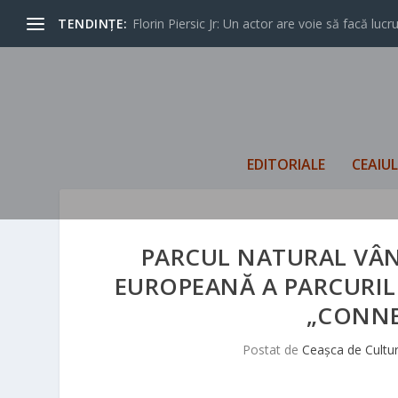
TENDINȚE:
Florin Piersic Jr: Un actor are voie să facă lucrur
EDITORIALE
CEAIU
PARCUL NATURAL VÂN
EUROPEANĂ A PARCURILO
„CONNE
Postat de
Ceașca de Cultu