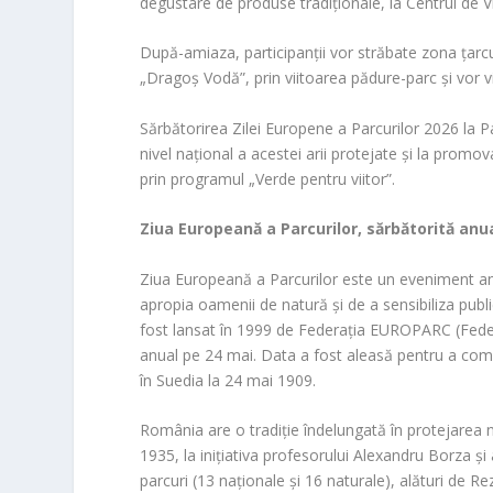
degustare de produse tradiționale, la Centrul de Vi
După-amiaza, participanții vor străbate zona țarcul
„Dragoș Vodă”, prin viitoarea pădure-parc și vor 
Sărbătorirea Zilei Europene a Parcurilor 2026 la P
nivel național a acestei arii protejate și la prom
prin programul „Verde pentru viitor”.
Ziua Europeană a Parcurilor, sărbătorită anu
Ziua Europeană a Parcurilor este un eveniment anua
apropia oamenii de natură și de a sensibiliza public
fost lansat în 1999 de Federația EUROPARC (Federa
anual pe 24 mai. Data a fost aleasă pentru a com
în Suedia la 24 mai 1909.
România are o tradiție îndelungată în protejarea nat
1935, la inițiativa profesorului Alexandru Borza și
parcuri (13 naționale și 16 naturale), alături de Re