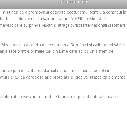
a Parcurilor 2026
e misiunea de a promova și dezvolta ecoturismul pentru a contribui la
ților locale din zonele cu valoare naturală. AER consideră că
mânesc care surprinde plăcut și atrage turiștii internaționali și români
săi s-a reușit ca oferta de ecoturism a României și calitatea ei să fie
nia este printre primele țări din lume care aplică un sistem de
rece prin dezvoltarea durabilă a turismului aduce beneficii
atură și (2) să aprecieze aria protejată și biodiversitatea ca elemente
-zimbrului-conservare-educatie-si-turism-in-parcul-natural-vanatori-