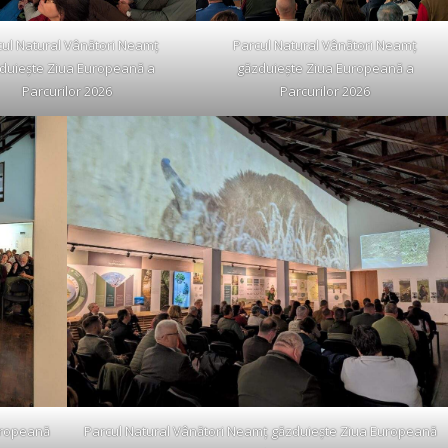
cul Natural Vânători Neamț
Parcul Natural Vânători Neamț
duiește Ziua Europeană a
găzduiește Ziua Europeană a
Parcurilor 2026
Parcurilor 2026
uropeană
Parcul Natural Vânători Neamț găzduiește Ziua Europeană