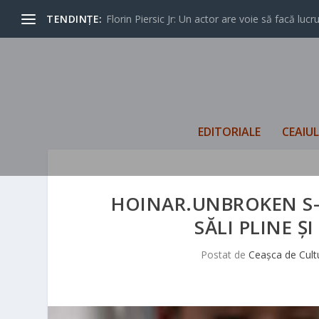
TENDINȚE:
Florin Piersic Jr: Un actor are voie să facă lucrur
EDITORIALE
CEAIU
HOINAR.UNBROKEN S-
SĂLI PLINE 
Postat de
Ceașca de Cult