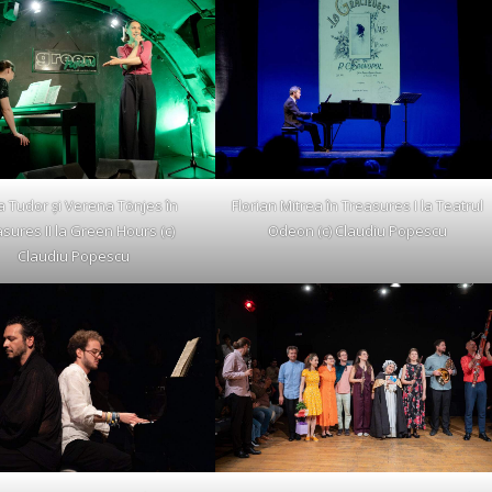
a Tudor și Verena Tönjes în
Florian Mitrea în Treasures I la Teatrul
sures II la Green Hours (c)
Odeon (c) Claudiu Popescu
Claudiu Popescu