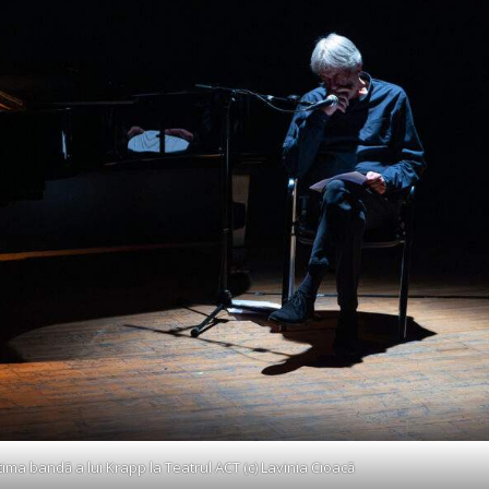
tima bandă a lui Krapp la Teatrul ACT (c) Lavinia Cioacă