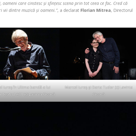
, oameni care cinstesc și sfințesc scena prin tot ceea ce fac. Cred că
ri vii dintre muzică și oameni.”
, a declarat
Florian Mitrea
, Directorul
l Iureș în Ultima bandă a lui
Marcel Iureș și Daria Tudor (c) Lavinia
 Teatrul ACT (c) Lavinia Cioacă
Cioacă