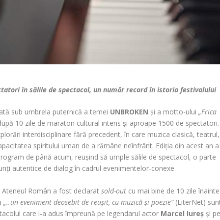
tori în sălile de spectacol, un număr record în istoria festivalului
rată sub umbrela puternică a temei
UNBROKEN
și a motto-ului
„Frica
 după 10 zile de maraton cultural intens și aproape 1500 de spectatori.
plorări interdisciplinare fără precedent, în care muzica clasică, teatrul,
 capacitatea spiritului uman de a rămâne neînfrânt. Ediția din acest an a
s program de până acum, reușind să umple sălile de spectacol, o parte
punți autentice de dialog în cadrul evenimentelor-conexe.
 Ateneul Român a fost declarat
sold-out
cu mai bine de 10 zile înainte
u
„..un eveniment deosebit de reușit, cu muzică și poezie”
(LiterNet) sun
pectacolul care i-a adus împreună pe legendarul actor
Marcel Iureș
și p