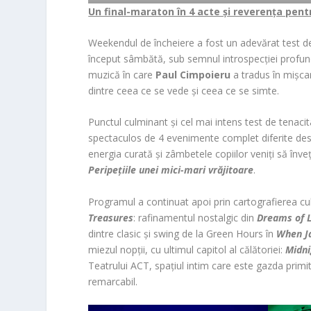
Un final-maraton în 4 acte și reverența pen
Weekendul de încheiere a fost un adevărat test de r
început sâmbătă, sub semnul introspecției profu
muzică în care
Paul Cimpoieru
a tradus în mișcar
dintre ceea ce se vede și ceea ce se simte.
Punctul culminant și cel mai intens test de tenacita
spectaculos de 4 evenimente complet diferite desf
energia curată și zâmbetele copiilor veniți să înve
Peripețiile unei mici-mari vrăjitoare
.
Programul a continuat apoi prin cartografierea cult
Treasures
: rafinamentul nostalgic din
Dreams of 
dintre clasic și swing de la Green Hours în
When J
miezul nopții, cu ultimul capitol al călătoriei:
Midni
Teatrului ACT, spațiul intim care este gazda primit
remarcabil.