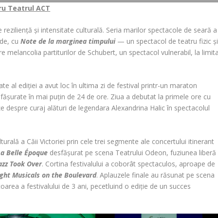
tru Teatrul ACT
eziliență și intensitate culturală. Seria marilor spectacole de seară a
nde, cu
Note de la marginea timpului
— un spectacol de teatru fizic ș
e melancolia partiturilor de Schubert, un spectacol vulnerabil, la limit
te al ediției a avut loc în ultima zi de festival printr-un maraton
ășurate în mai puțin de 24 de ore. Ziua a debutat la primele ore cu
țe despre curaj alături de legendara Alexandrina Halic în spectacolul
urală a Căii Victoriei prin cele trei segmente ale concertului itinerant
La Belle Époque
desfășurat pe scena Teatrului Odeon, fuziunea liberă
azz Took Over
. Cortina festivalului a coborât spectaculos, aproape de
ght Musicals on the Boulevard
. Aplauzele finale au răsunat pe scena
oarea a festivalului de 3 ani, pecetluind o ediție de un succes