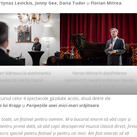
rtynas Levickis, Jonny Gee, Daria Tudor
și
Florian Mitrea
.
an Stănescu la evenimentul
Florian Mitrea în deschiderea
oapte (c) Lavinia Cioacă
Labirinturi în noapte la Ateneul Român
(c) Lavinia Cioacă
cursul celor 4 spectacole găzduite acolo, două dintre ele
 lui Krapp
și
Peripețiile unei mici-mari vrăjitoare
.
e toate, un festival pentru oameni. M-a bucurat enorm să văd copii și
pentru prima dată, să văd copii descoperind muzica clasică direct, fires
scris special pentru festival și pentru cei mici. Am fost onorați să vă