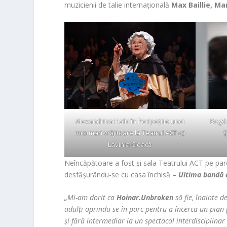
muzicienii de talie internațională
Max Baillie, Ma
Alexandrina Halic în Peripețiile unei
Bogd
mici-mari vrăjitoare la Teatrul ACT (c)
Ș
Lavinia Cioacă
Neîncăpătoare a fost și sala Teatrului ACT pe par
desfășurându-se cu casa închisă –
Ultima bandă a
„Mi-am dorit ca
Hoinar.Unbroken
să fie, înainte d
adulți oprindu-se în parc pentru a încerca un pian 
și fără intermediar la un spectacol interdisciplinar 