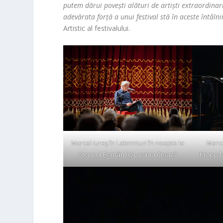
putem dărui povești alături de artiști extraordinari
adevărata forță a unui festival stă în aceste întâlni
Artistic al festivalului.
Marcel Iureș în Labirinturi în noapte la
Marce
Ateneul Român (c) Lavinia Cioacă
Krapp la