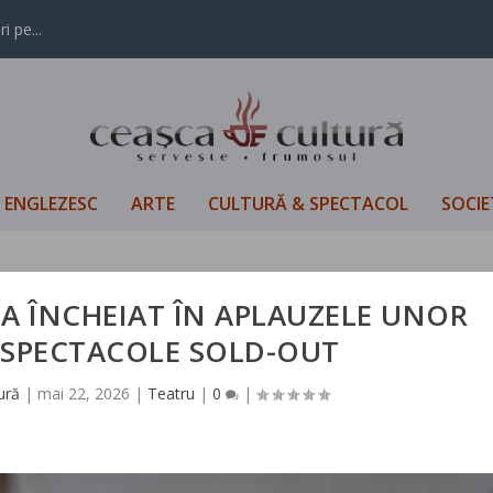
i pe...
L ENGLEZESC
ARTE
CULTURĂ & SPECTACOL
SOCIE
A ÎNCHEIAT ÎN APLAUZELE UNOR
ȘI SPECTACOLE SOLD-OUT
ură
|
mai 22, 2026
|
Teatru
|
0
|