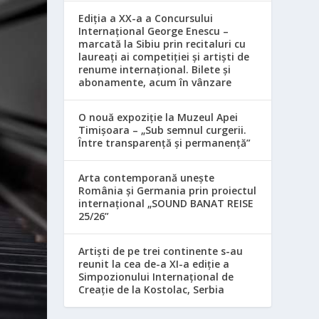
Ediția a XX-a a Concursului
Internațional George Enescu –
marcată la Sibiu prin recitaluri cu
laureați ai competiției și artiști de
renume internațional. Bilete și
abonamente, acum în vânzare
O nouă expoziție la Muzeul Apei
Timișoara – „Sub semnul curgerii.
Între transparență și permanență”
Arta contemporană unește
România și Germania prin proiectul
internațional „SOUND BANAT REISE
25/26”
Artiști de pe trei continente s-au
reunit la cea de-a XI-a ediție a
Simpozionului Internațional de
Creație de la Kostolac, Serbia