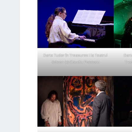
Daria Tudor în Treasures I la Teatrul
Dari
Odeon (c) Claudiu Popescu
Trea