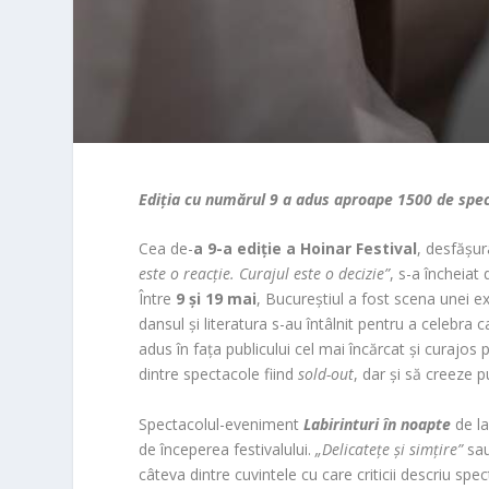
Ediția cu numărul 9 a adus aproape 1500 de specta
Cea de-
a 9-a ediție a Hoinar Festival
, desfășu
este o reacție. Curajul este o decizie”
, s-a încheiat
Între
9 și 19 mai
, Bucureștiul a fost scena unei ex
dansul și literatura s-au întâlnit pentru a celebra
adus în fața publicului cel mai încărcat și curajo
dintre spectacole fiind
sold-out
, dar și să creeze 
Spectacolul-eveniment
Labirinturi în noapte
de la
de începerea festivalului.
„Delicatețe și simțire”
sa
câteva dintre cuvintele cu care criticii descriu s