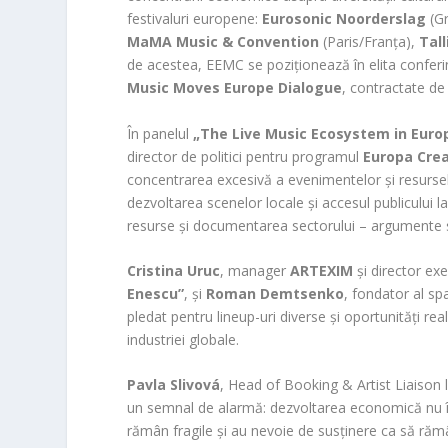
festivaluri europene:
Eurosonic Noorderslag
(G
MaMA Music & Convention
(Paris/Franța),
Tal
de acestea, EEMC se poziționează în elita conferin
Music Moves Europe Dialogue
, contractate d
În panelul
„The Live Music Ecosystem in Europ
director de politici pentru programul
Europa Crea
concentrarea excesivă a evenimentelor și resurselo
dezvoltarea scenelor locale și accesul publicului l
resurse și documentarea sectorului – argumente so
Cristina Uruc
, manager
ARTEXIM
și director exe
Enescu”
, și
Roman Demtsenko
, fondator al sp
pledat pentru lineup-uri diverse și oportunități rea
industriei globale.
Pavla Slivová
, Head of Booking & Artist Liaison 
un semnal de alarmă: dezvoltarea economică nu 
rămân fragile și au nevoie de susținere ca să răm