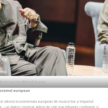
6_Values First @Miluță Flueraș
osistemul european
ost viitorul ecosistemului european de muzică live și impactul
e – un dialog construit alături de cele mai influente conferințe și