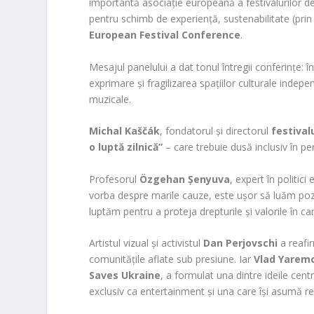
importantă asociație europeană a festivalurilor d
pentru schimb de experiență, sustenabilitate (pr
European Festival Conference
.
Mesajul panelului a dat tonul întregii conferințe: 
exprimare și fragilizarea spațiilor culturale inde
muzicale.
Michal Kaščák
, fondatorul și directorul
festival
o luptă zilnică”
– care trebuie dusă inclusiv în per
Profesorul
Özgehan Şenyuva
, expert în politic
vorba despre marile cauze, este ușor să luăm poziți
luptăm pentru a proteja drepturile și valorile în c
Artistul vizual și activistul
Dan Perjovschi
a reafir
comunitățile aflate sub presiune. Iar
Vlad Yarem
Saves Ukraine
, a formulat una dintre ideile cent
exclusiv ca entertainment și una care își asumă res