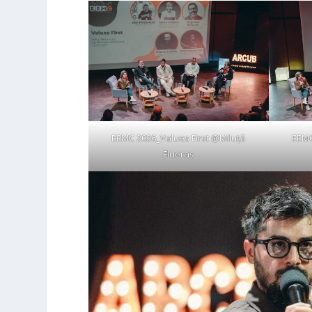
EEMC 2026_Values First @Miluță
EEMC
Flueraș