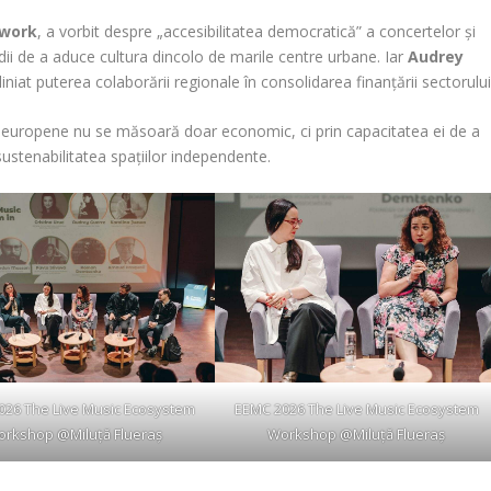
twork
, a vorbit despre „accesibilitatea democratică” a concertelor și
dii de a aduce cultura dincolo de marile centre urbane. Iar
Audrey
liniat puterea colaborării regionale în consolidarea finanțării sectorului
e europene nu se măsoară doar economic, ci prin capacitatea ei de a
 sustenabilitatea spațiilor independente.
026 The Live Music Ecosystem
EEMC 2026 The Live Music Ecosystem
rkshop @Miluță Flueraș
Workshop @Miluță Flueraș