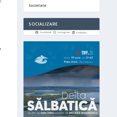
a
Societate
SOCIALIZARE
i
Facebook
Instagram
LinkedIn
e