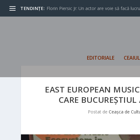
TENDINȚE:
Florin Piersic Jr: Un actor are voie să facă lucrur
EDITORIALE
CEAIU
EAST EUROPEAN MUSIC 
CARE BUCUREȘTIUL A
Postat de
Ceașca de Cult