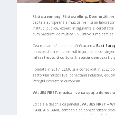
Fără streaming. Fără scrolling. Doar întâlnire
capitala europeană a muzicii live – și un laborator î
instituții publice, experți în siguranță și cercetăt
cum păstrăm vie muzica LIVE într-o lume care s
Cea mai amplă ediție de până acum a
East Euro
un ecosistem viu, construit în jurul unei convinge
infrastructură culturală, spațiu democratic 
Fondată în 2017, EEMC și-a consolidat în 2026 po
sectorului muzicii live, conectând industria, educaț
întregul ecosistem european.
VALUES FIRST: muzica live ca spațiu democra
Ediția s-a deschis cu panelul
„VALUES FIRST – W
TAKE A STAND
, campania de conștientizare soci