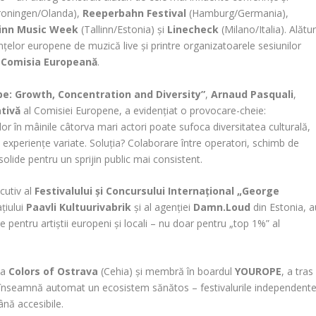
roningen/Olanda),
Reeperbahn Festival
(Hamburg/Germania),
linn Music Week
(Tallinn/Estonia) și
Linecheck
(Milano/Italia). Alătur
țelor europene de muzică live și printre organizatoarele sesiunilor
e
Comisia Europeană
.
e: Growth, Concentration and Diversity”
,
Arnaud Pasquali
,
tivă
al Comisiei Europene, a evidențiat o provocare-cheie:
r în mâinile câtorva mari actori poate sufoca diversitatea culturală,
a experiențe variate. Soluția? Colaborare între operatori, schimb de
lide pentru un sprijin public mai consistent.
cutiv al
Festivalului și Concursului Internațional „George
ațiului
Paavli Kultuurivabrik
și al agenției
Damn.Loud
din Estonia, a
le pentru artiștii europeni și locali – nu doar pentru „top 1%” al
la
Colors of Ostrava
(Cehia) și membră în boardul
YOUROPE
, a tras
înseamnă automat un ecosistem sănătos – festivalurile independent
ână accesibile.