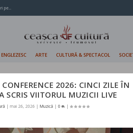
i pe...
L ENGLEZESC
ARTE
CULTURĂ & SPECTACOL
SOCIE
CONFERENCE 2026: CINCI ZILE ÎN
 SCRIS VIITORUL MUZICII LIVE
ură
|
mai 26, 2026
|
Muzică
|
0
|