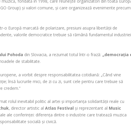
e muzică, fondată în 1998, care reunește organizatori din toată Europ
in GO Group) și valori comune, și care organizează evenimente precum
într-o Europă marcată de polarizare, presiuni asupra libertății de
pendente, valorile democratice trebuie să rămână fundamentul industrie
ului Pohoda
din Slovacia, a rezumat totul într-o frază:
„democrația 
ioadele de stabilitate.
i europene, a vorbit despre responsabilitatea cotidiană: „Când vine
e; însă lucrurile mici, de zi cu zi, sunt cele pentru care trebuie să
are credem.”
mat rolul inevitabil politic al artei și importanța solidarității reale cu
chuk
, director artistic al
Atlas Festival
și reprezentant al
Music
rale ale conferinței: diferența dintre o industrie care tratează muzica
ponsabilitate socială și civică.