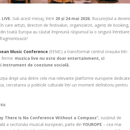
. LIVE.
Sub acest mesaj, între
20 și 24 mai 2026
, Bucureștiul a deveni
n care artiști, directori de festivaluri, organizatori, agenți de booking,
ori din toată Europa au căutat împreună răspunsul la o singură întrebare
e fragmentează?
pean Music Conference
(EEMC) a transformat centrul orașului într-
ri ferme:
muzica live nu este doar entertainment, ci
și instrument de coeziune socială.
ziția drept una dintre cele mai relevante platforme europene dedicat
ia, cercetarea și politicile culturale într-un moment definitoriu pentru
tic
hy There Is No Conference Without a Compass”
, susținut de
ală a sectorului muzical european, parte din
YOUROPE
– cea mai