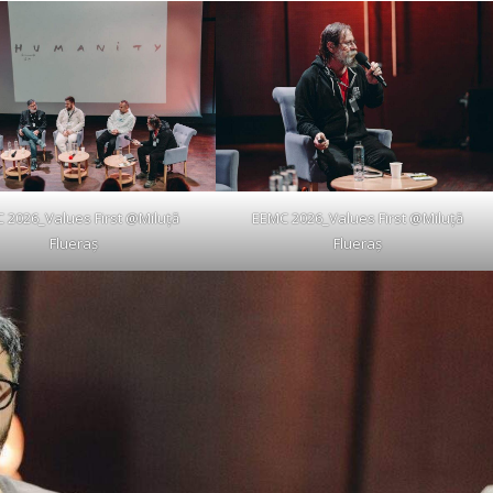
 2026_Values First @Miluță
EEMC 2026_Values First @Miluță
Flueraș
Flueraș