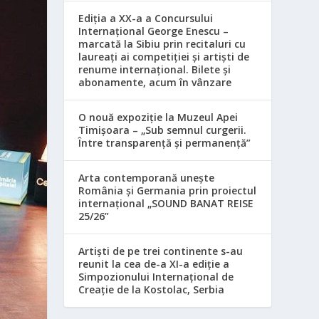
Ediția a XX-a a Concursului
Internațional George Enescu –
marcată la Sibiu prin recitaluri cu
laureați ai competiției și artiști de
renume internațional. Bilete și
abonamente, acum în vânzare
O nouă expoziție la Muzeul Apei
Timișoara – „Sub semnul curgerii.
Între transparență și permanență”
Arta contemporană unește
România și Germania prin proiectul
internațional „SOUND BANAT REISE
25/26”
Artiști de pe trei continente s-au
reunit la cea de-a XI-a ediție a
Simpozionului Internațional de
Creație de la Kostolac, Serbia