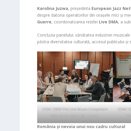
Karolina Juzwa
, președinta
European Jazz Ne
despre datoria operatorilor din orașele mici și me
Guerre
, coordonatoarea rețelei
Live DMA
, a sub
Concluzia panelului: sănătatea industriei muzical
păstra diversitatea culturală, accesul publicului și
EEMC 2026 The Live Music Ecosystem
EEMC 2
Workshop @Miluță Flueraș
Wo
România și nevoia unui nou cadru cultural