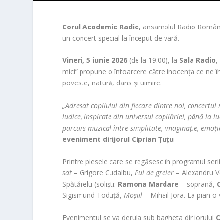
Corul Academic Radio
, ansamblul Radio România
un concert special la început de vară.
Vineri, 5 iunie
2026
(de la 19.00), la
Sala Radio
,
mici” propune o întoarcere către inocența ce ne îns
poveste, natură, dans și uimire.
„Adresat copilului din fiecare dintre noi, concertul
ludice, inspirate din universul copilăriei, până la 
parcurs muzical între simplitate, imaginație, emoț
eveniment dirijorul Ciprian Țuțu
Printre piesele care se regăsesc în programul ser
sat
– Grigore Cudalbu,
Pui de greier
– Alexandru V
Spătărelu (soliști:
Ramona Mardare
– soprană,
Sigismund Toduță,
Moșul
– Mihail Jora. La pian o
Evenimentul se va derula sub bagheta dirijorului
C