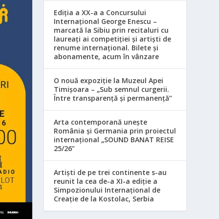
Ediția a XX-a a Concursului
Internațional George Enescu –
marcată la Sibiu prin recitaluri cu
laureați ai competiției și artiști de
renume internațional. Bilete și
abonamente, acum în vânzare
O nouă expoziție la Muzeul Apei
Timișoara – „Sub semnul curgerii.
Între transparență și permanență”
Arta contemporană unește
România și Germania prin proiectul
internațional „SOUND BANAT REISE
25/26”
Artiști de pe trei continente s-au
reunit la cea de-a XI-a ediție a
Simpozionului Internațional de
Creație de la Kostolac, Serbia