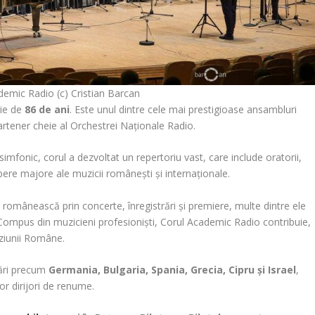
demic Radio (c) Cristian Barcan
rie de
86 de ani
. Este unul dintre cele mai prestigioase ansambluri
rtener cheie al Orchestrei Naționale Radio.
imfonic, corul a dezvoltat un repertoriu vast, care include oratorii,
ere majore ale muzicii românești și internaționale.
ă românească prin concerte, înregistrări și premiere, multe dintre ele
 Compus din muzicieni profesioniști, Corul Academic Radio contribuie,
uziunii Române.
 țări precum
Germania, Bulgaria, Spania, Grecia, Cipru și Israel
,
r dirijori de renume.