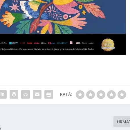
RATĂ:
URMĂ
e