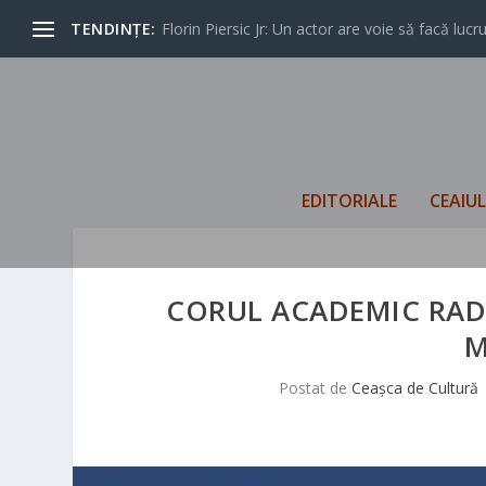
TENDINȚE:
Florin Piersic Jr: Un actor are voie să facă lucrur
EDITORIALE
CEAIU
CORUL ACADEMIC RAD
M
Postat de
Ceașca de Cultură