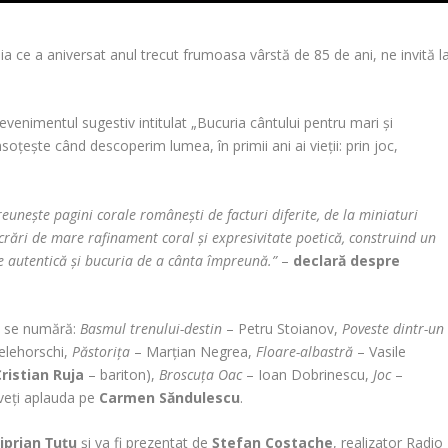
 ce a aniversat anul trecut frumoasa vârstă de 85 de ani, ne invită l
 evenimentul sugestiv intitulat „Bucuria cântului pentru mari și
oțește când descoperim lumea, în primii ani ai vieții: prin joc,
 reunește pagini corale românești de facturi diferite, de la miniaturi
lucrări de mare rafinament coral și expresivitate poetică, construind un
ie autentică și bucuria de a cânta împreună.”
–
declară despre
ii se numără:
Basmul trenului-destin
– Petru Stoianov,
Poveste dintr-un
elehorschi,
Păstorița
– Marțian Negrea,
Floare-albastră
– Vasile
Cristian Ruja
– bariton),
Broscuța Oac
– Ioan Dobrinescu,
Joc
–
 veți aplauda pe
Carmen Săndulescu
.
iprian Țuțu
și va fi prezentat de
Ștefan Costache
, realizator Radio