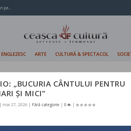
i pe...
L ENGLEZESC
ARTE
CULTURĂ & SPECTACOL
SOCIE
IO: „BUCURIA CÂNTULUI PENTRU
ARI ȘI MICI”
|
mai 27, 2026
|
Fără categorie
|
0
|