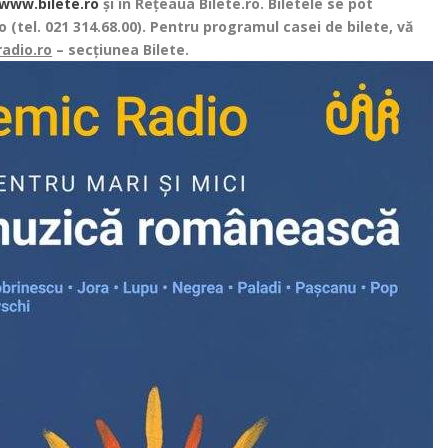
www.bilete.ro
și în Rețeaua Bilete.ro.
Biletele se pot
o (tel.
021 314.68.00). Pentru programul casei de bilete, vă
adio.ro
– secțiunea Bilete.