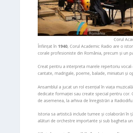
Corul Aca
Înființat în
1940
, Corul Academic Radio are o isto
corale profesioniste din România, precum și un pa
Creat pentru a interpreta marele repertoriu vocal-s
cantate, madrigale, poeme, balade, miniaturi și op
Ansamblul a jucat un rol esențial în viața muzical
dedicate formației sau create special pentru cor.
de asemenea, la arhiva de înregistrări a Radiodif
Istoria sa artistică include turnee și colaborări în
alături de orchestre importante și sub bagheta uno