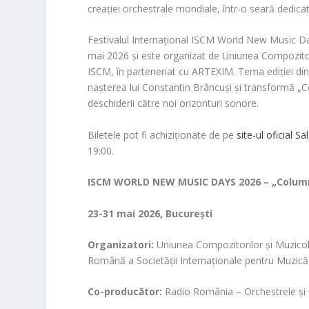
creației orchestrale mondiale, într-o seară dedicată
Festivalul Internațional ISCM World New Music Day
mai 2026 și este organizat de Uniunea Compozito
ISCM, în parteneriat cu ARTEXIM. Tema ediției din
nașterea lui Constantin Brâncuși și transformă „Col
deschiderii către noi orizonturi sonore.
Biletele pot fi achiziționate de pe
site-ul oficial Sa
19:00.
ISCM WORLD NEW MUSIC DAYS 2026 – „Column
23-31 mai 2026, București
Organizatori:
Uniunea Compozitorilor şi Muzic
Română a Societăţii Internaţionale pentru Muzică
Co-producător:
Radio România – Orchestrele și