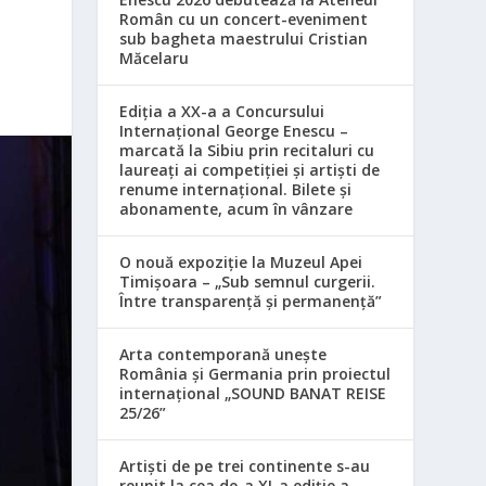
Român cu un concert-eveniment
sub bagheta maestrului Cristian
Măcelaru
Ediția a XX-a a Concursului
Internațional George Enescu –
marcată la Sibiu prin recitaluri cu
laureați ai competiției și artiști de
renume internațional. Bilete și
abonamente, acum în vânzare
O nouă expoziție la Muzeul Apei
Timișoara – „Sub semnul curgerii.
Între transparență și permanență”
Arta contemporană unește
România și Germania prin proiectul
internațional „SOUND BANAT REISE
25/26”
Artiști de pe trei continente s-au
reunit la cea de-a XI-a ediție a