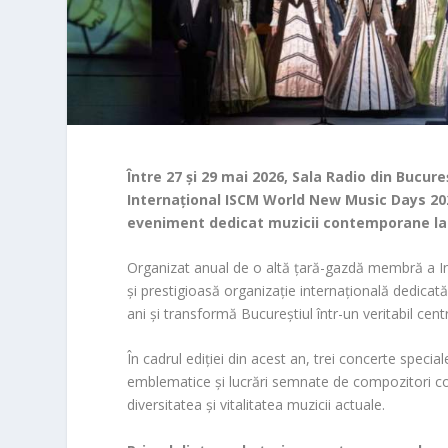
Între 27 și 29 mai 2026, Sala Radio din Bucur
Internațional ISCM World New Music Days 202
eveniment dedicat muzicii contemporane la 
Organizat anual de o altă țară-gazdă membră a I
și prestigioasă organizație internațională dedicat
ani și transformă Bucureștiul într-un veritabil cen
În cadrul ediției din acest an, trei concerte speci
emblematice și lucrări semnate de compozitori co
diversitatea și vitalitatea muzicii actuale.