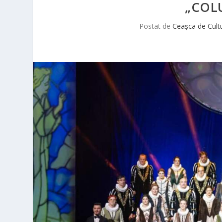
„COL
Postat de
Ceașca de Cult