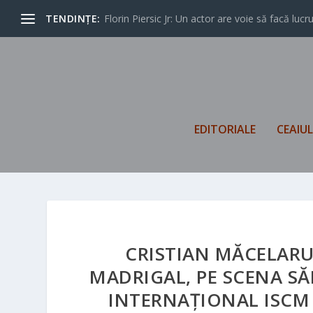
TENDINȚE:
Florin Piersic Jr: Un actor are voie să facă lucrur
EDITORIALE
CEAIU
CRISTIAN MĂCELARU
MADRIGAL, PE SCENA SĂ
INTERNAȚIONAL ISCM