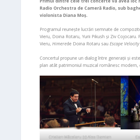
Primul dintre cele trei concerte va avea loc m
Radio Orchestra de Cameră Radio, sub baghet
violonista Diana Moș.
Programul reunește lucrări semnate de compozitori
Vieru, Doina Rotaru, Yurii Pikush și Ziv Cojocaru.
Vieru,
Himere
de Doina Rotaru sau
Escape Velocity
Concertul propune un dialog între generații și este
plan atât patrimoniul muzical românesc modern, cât 
Co
Cristian Măcelaru (c) Alex Damian