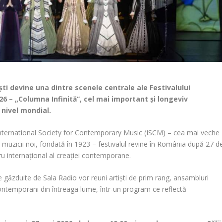
ești devine una dintre scenele centrale ale Festivalului
6 – „Columna Infinită”, cel mai important și longeviv
nivel mondial.
nternational Society for Contemporary Music (ISCM) – cea mai veche
ă muzicii noi, fondată în 1923 – festivalul revine în România după 27 d
tru internațional al creației contemporane.
ale găzduite de Sala Radio vor reuni artiști de prim rang, ansambluri
ntemporani din întreaga lume, într-un program ce reflectă