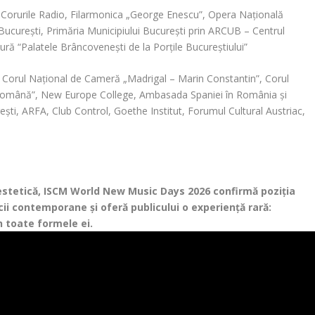
orurile Radio, Filarmonica „George Enescu”, Opera Naţională
Bucureşti, Primăria Municipiului București prin ARCUB – Centrul
ltură “Palatele Brâncoveneşti de la Porţile Bucureştiului”
Corul Național de Cameră „Madrigal – Marin Constantin”, Corul
 Română”, New Europe College, Ambasada Spaniei în România și
şti, ARFA, Club Control, Goethe Institut, Forumul Cultural Austriac,
estetică, ISCM World New Music Days 2026 confirmă poziția
cii contemporane și oferă publicului o experiență rară:
n toate formele ei.