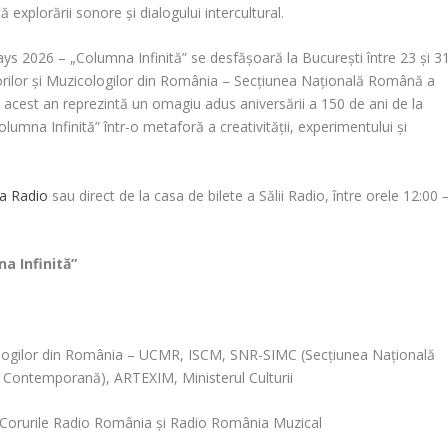
 explorării sonore și dialogului intercultural.
s 2026 – „Columna Infinită” se desfășoară la București între 23 și 3
rilor și Muzicologilor din România – Secțiunea Națională Română a
 acest an reprezintă un omagiu adus aniversării a 150 de ani de la
umna Infinită” într-o metaforă a creativității, experimentului și
la Radio
sau direct de la casa de bilete a Sălii Radio, între orele 12:00 
a Infinită”
ologilor din România – UCMR, ISCM, SNR-SIMC (Secţiunea Naţională
 Contemporană), ARTEXIM, Ministerul Culturii
 Corurile Radio România și Radio România Muzical