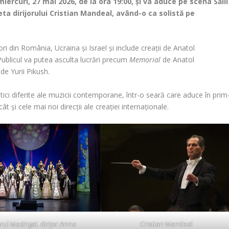
iercuri, 27 mai 2026, de la ora 19:00, și va aduce pe scena Sălii
a dirijorului Cristian Mandeal, având-o ca solistă pe
 din România, Ucraina și Israel și include creații de Anatol
 Publicul va putea asculta lucrări precum
Memorial
de Anatol
de Yurii Pikush.
tici diferite ale muzicii contemporane, într-o seară care aduce în prim
și cele mai noi direcții ale creației internaționale.
rul Madrigal. dirijor Anna
Cristian Mandeal