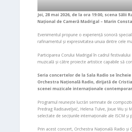
Joi, 28 mai 2026, de la ora 19:00, scena Sălii
Național de Cameră Madrigal – Marin Consta
Evenimentul propune o experiență sonoră specială
rafinamentul și expresivitatea unuia dintre cele m
Participarea Corului Madrigal în cadrul festivalul
muzicală și către proiecte artistice capabile să cons
Seria concertelor de la Sala Radio se încheie 
Orchestra Națională Radio, dirijată de Crist
scenei muzicale internaționale contempora
Programul reunește lucrări semnate de compozitori
Predrag Radisaveljvić, Helena Tulve, Jixue Wu și Ma
selectate de secțiunile internaționale ale ISCM și
Prin acest concert, Orchestra Națională Radio și C