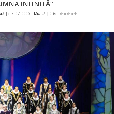
UMNA INFINITĂ”
ură
|
mai 27, 2026
|
Muzică
|
0
|