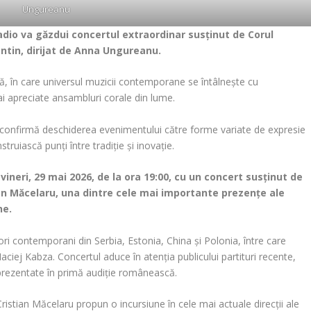
Ungureanu
 Radio va găzdui concertul extraordinar susținut de Corul
ntin, dirijat de Anna Ungureanu.
, în care universul muzicii contemporane se întâlnește cu
ai apreciate ansambluri corale din lume.
ui confirmă deschiderea evenimentului către forme variate de expresie
truiască punți între tradiție și inovație.
vineri, 29 mai 2026, de la ora 19:00, cu un concert susținut de
ian Măcelaru, una dintre cele mai importante prezențe ale
ne.
 contemporani din Serbia, Estonia, China și Polonia, între care
ciej Kabza. Concertul aduce în atenția publicului partituri recente,
 prezentate în primă audiție românească.
ristian Măcelaru propun o incursiune în cele mai actuale direcții ale