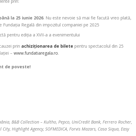
lente prin:
până la 25 iunie 2026
. Nu este nevoie să mai fie facută vreo plată,
ătre Fundația Regală din impozitul companiei pe 2025
ctă pentru ediția a XVII-a a evenimentului
cauzei prin
achiziționarea de bilete
pentru spectacolul din 25
dației –
www.fundatiaregala.ro
.
ent de poveste!
nia, B&B Collection – Kultho, Pepco, UniCredit Bank, Ferrero Rocher,
 City, Highlight Agency, SOFMEDICA, Forvis Mazars, Casa Siqua, Easy