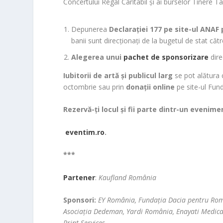
Concertului Regal Caritabil și ai burselor Tinere Ta
Depunerea
Declarației 177 pe site-ul ANAF 
banii sunt direcționați de la bugetul de stat c
Alegerea unui
pachet de sponsorizare
dire
Iubitorii de artă și publicul larg
se pot alătura 
octombrie sau prin
donații online
pe site-ul Fun
Rezervă-ți locul și fii parte dintr-un evenim
eventim.ro
.
***
Partener
:
Kaufland România
Sponsori:
EY România, Fundația Dacia pentru Româ
Asociația Dedeman, Yardi România, Enayati Medical
Print Services