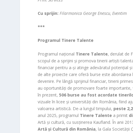
Cu sprijin:
Filarmonica George Enescu, Eventim
***
Programul Tinere Talente
Programul național
Tinere Talente
, derulat de
scopul de a sprijini și promova tinerii artiști talent
financiar pentru a-și atinge adevăratul potențial 
de alte proiecte care oferă burse este abordarea ho
devenire. Pe lângă sprijinul financiar, tinerii pri
au oportunități de promovare foarte importante, t
în prezent,
506 burse
au fost acordate tinerilo
vizuale în licee și universități din România, fiind 
valoarea artistică. De-a lungul timpului,
peste 2,2
anul 2025, programul
Tinere Talente
a primit
d
Artă și cultură, cu susținerea Kaufland. În anii 2
Artă și Cultură din România
, la Gala Societății 