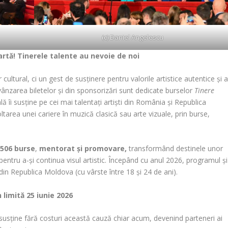
(c) Daniel Angelescu
rtă! Tinerele talente au nevoie de noi
cultural, ci un gest de susținere pentru valorile artistice autentice și 
 vânzarea biletelor şi din sponsorizări sunt dedicate burselor
Tinere
 îi susține pe cei mai talentați artiști din România și Republica
ltarea unei cariere în muzică clasică sau arte vizuale, prin burse,
t
506 burse
,
mentorat și promovare,
transformând destinele unor
e pentru a-și continua visul artistic. Începând cu anul 2026, programul și
ti din Republica Moldova (cu vârste între 18 și 24 de ani).
limită 25 iunie 2026
usține fără costuri această cauză chiar acum, devenind parteneri ai