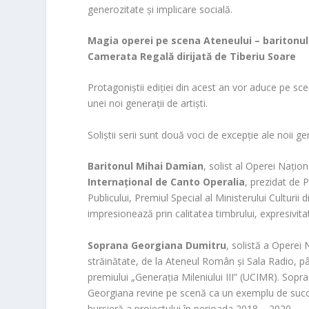
generozitate și implicare socială.
Magia operei pe scena Ateneului – baritonul
Camerata Regală dirijată de Tiberiu Soare
Protagoniștii ediției din acest an vor aduce pe s
unei noi generații de artiști.
Soliștii serii sunt două voci de excepție ale noii gen
Baritonul Mihai Damian
, solist al Operei Naț
Internațional de Canto Operalia
, prezidat de 
Publicului, Premiul Special al Ministerului Culturii 
impresionează prin calitatea timbrului, expresivitat
Soprana Georgiana Dumitru
, solistă a Operei 
străinătate, de la Ateneul Român și Sala Radio, pân
premiului „Generația Mileniului III” (UCIMR). Sopr
Georgiana revine pe scenă ca un exemplu de succes
bursieră a proiectului în perioada 2018 – 2020.