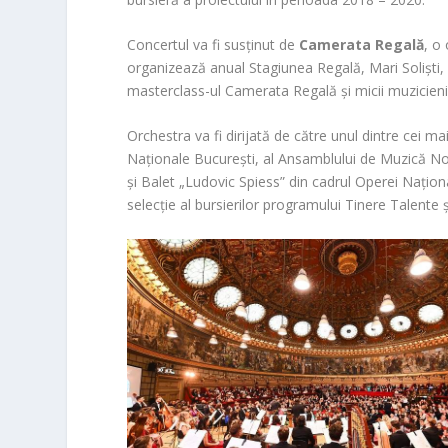
Concertul va fi susținut de
Camerata Regală
, o
organizează anual Stagiunea Regală, Mari Soliști, M
masterclass-ul Camerata Regală și micii muzicieni,
Orchestra va fi dirijată de către unul dintre cei mai
Naționale București, al Ansamblului de Muzică Nouă
şi Balet „Ludovic Spiess” din cadrul Operei Națion
selecție al bursierilor programului Tinere Talente 