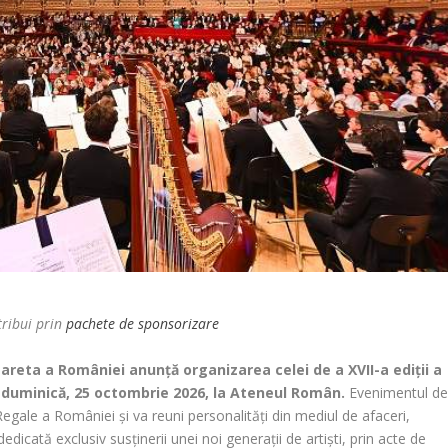
ribui prin
pachete de sponsorizare
reta a României anunță organizarea celei de a XVII-a ediții a
c duminică, 25 octombrie 2026, la Ateneul Român.
Evenimentul d
Regale a României și va reuni personalități din mediul de afaceri,
edicată exclusiv susținerii unei noi generații de artiști, prin acte de