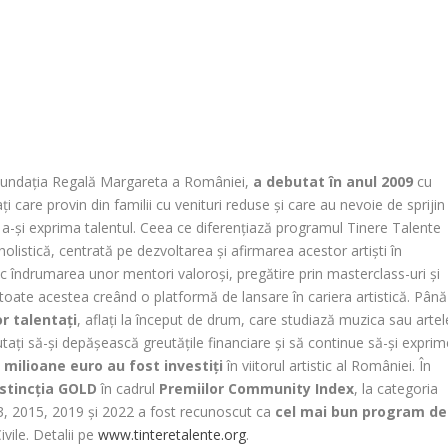
 Fundația Regală Margareta a României,
a debutat în anul 2009
cu
ați care provin din familii cu venituri reduse și care au nevoie de sprijin
și a-și exprima talentul. Ceea ce diferențiază programul Tinere Talente
listică, centrată pe dezvoltarea și afirmarea acestor artiști în
mesc îndrumarea unor mentori valoroși, pregătire prin masterclass-uri și
oate acestea creând o platformă de lansare în cariera artistică. Până
r talentați
, aflați la început de drum, care studiază muzica sau artel
ajutați să-și depășească greutățile financiare și să continue să-și expri
 milioane euro au fost investiți
în viitorul artistic al României. În
istincția GOLD
în cadrul
Premiilor Community Index
, la categoria
013, 2015, 2019 și 2022 a fost recunoscut ca
cel mai bun program de
Civile. Detalii pe
www.tinteretalente.org
.