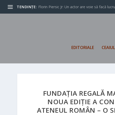
TENDINȚE:
Florin Piersic Jr: Un actor are voie să facă lucrur
EDITORIALE
CEAIU
FUNDAȚIA REGALĂ M
NOUA EDIȚIE A CON
ATENEUL ROMÂN – O S