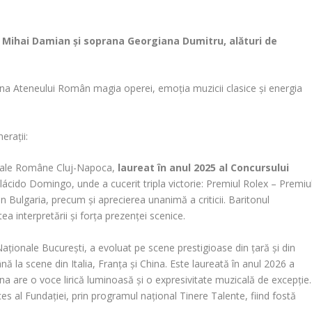
 Mihai Damian și soprana Georgiana Dumitru, alături de
cena Ateneului Român magia operei, emoția muzicii clasice și energia
erații:
ionale Române Cluj-Napoca,
laureat în anul 2025 al Concursului
Plácido Domingo, unde a cucerit tripla victorie: Premiul Rolex – Premiu
din Bulgaria, precum și aprecierea unanimă a criticii. Baritonul
ea interpretării și forța prezenței scenice.
Naționale București, a evoluat pe scene prestigioase din țară și din
ă la scene din Italia, Franța și China. Este laureată în anul 2026 a
ana are o voce lirică luminoasă și o expresivitate muzicală de excepție.
 al Fundației, prin programul național Tinere Talente, fiind fostă