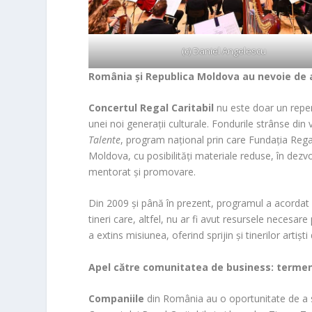
(c) Daniel Angelescu
România și Republica Moldova au nevoie de a
Concertul Regal Caritabil
nu este doar un reper 
unei noi generații culturale. Fondurile strânse din
Talente
, program național prin care Fundația Regală
Moldova, cu posibilități materiale reduse, în dezvo
mentorat și promovare.
Din 2009 și până în prezent, programul a acorda
tineri care, altfel, nu ar fi avut resursele necesar
a extins misiunea, oferind sprijin și tinerilor artiș
Apel către comunitatea de business: termen 
Companiile
din România au o oportunitate de a s