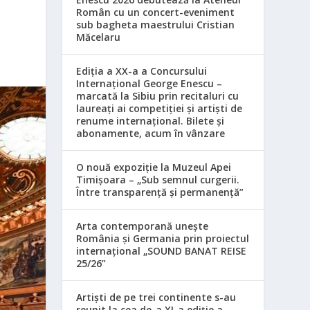
Român cu un concert-eveniment
sub bagheta maestrului Cristian
Măcelaru
Ediția a XX-a a Concursului
Internațional George Enescu –
marcată la Sibiu prin recitaluri cu
laureați ai competiției și artiști de
renume internațional. Bilete și
abonamente, acum în vânzare
O nouă expoziție la Muzeul Apei
Timișoara – „Sub semnul curgerii.
Între transparență și permanență”
Arta contemporană unește
România și Germania prin proiectul
internațional „SOUND BANAT REISE
25/26”
Artiști de pe trei continente s-au
reunit la cea de-a XI-a ediție a