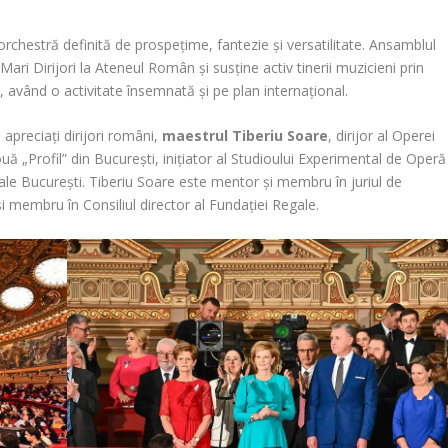
 orchestră definită de prospețime, fantezie și versatilitate. Ansamblul
ari Dirijori la Ateneul Român și susține activ tinerii muzicieni prin
 având o activitate însemnată și pe plan internațional.
 apreciați dirijori români,
maestrul
Tiberiu Soare
, dirijor al Operei
 „Profil” din Bucureşti, inițiator al Studioului Experimental de Operă
ale București. Tiberiu Soare este mentor și membru în juriul de
și membru în Consiliul director al Fundației Regale.