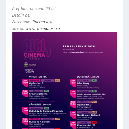
Preț bilet normal: 25 lei
Detalii pe:
Facebook:
Cinema Iași
Site-ul:
www.cinemaiasi.ro