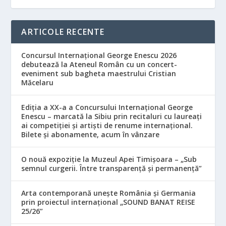
ARTICOLE RECENTE
Concursul Internațional George Enescu 2026
debutează la Ateneul Român cu un concert-
eveniment sub bagheta maestrului Cristian
Măcelaru
Ediția a XX-a a Concursului Internațional George
Enescu – marcată la Sibiu prin recitaluri cu laureați
ai competiției și artiști de renume internațional.
Bilete și abonamente, acum în vânzare
O nouă expoziție la Muzeul Apei Timișoara – „Sub
semnul curgerii. Între transparență și permanență”
Arta contemporană unește România și Germania
prin proiectul internațional „SOUND BANAT REISE
25/26”