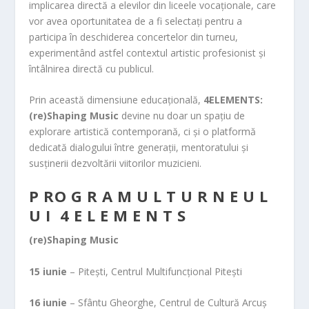
implicarea directă a elevilor din liceele vocaționale, care
vor avea oportunitatea de a fi selectați pentru a
participa în deschiderea concertelor din turneu,
experimentând astfel contextul artistic profesionist și
întâlnirea directă cu publicul.
Prin această dimensiune educațională,
4ELEMENTS:
(re)Shaping Music
devine nu doar un spațiu de
explorare artistică contemporană, ci și o platformă
dedicată dialogului între generații, mentoratului și
susținerii dezvoltării viitorilor muzicieni.
P RO G R A M U L T U R N E U L
U I 4 E L E M E N T S
(re)Shaping Music
15 iunie
– Pitești, Centrul Multifuncțional Pitești
16 iunie
– Sfântu Gheorghe, Centrul de Cultură Arcuș