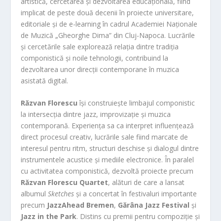
artistică, cercetarea și dezvoltarea educațională, fiind
implicat de peste două decenii în proiecte universitare,
editoriale și de e-learning în cadrul Academiei Naționale
de Muzică „Gheorghe Dima” din Cluj-Napoca. Lucrările
și cercetările sale explorează relația dintre tradiția
componistică și noile tehnologii, contribuind la
dezvoltarea unor direcții contemporane în muzica
asistată digital.
Răzvan Florescu
își construiește limbajul componistic
la intersecția dintre jazz, improvizație și muzica
contemporană. Experiența sa ca interpret influențează
direct procesul creativ, lucrările sale fiind marcate de
interesul pentru ritm, structuri deschise și dialogul dintre
instrumentele acustice și mediile electronice. În paralel
cu activitatea componistică, dezvoltă proiecte precum
Răzvan Florescu Quartet
, alături de care a lansat
albumul
Sketches
și a concertat în festivaluri importante
precum
JazzAhead Bremen
,
Gărâna Jazz Festival
și
Jazz in the Park
. Distins cu premii pentru compoziție și