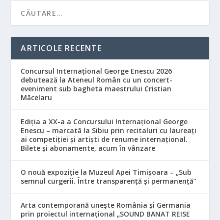
ARTICOLE RECENTE
Concursul Internațional George Enescu 2026
debutează la Ateneul Român cu un concert-
eveniment sub bagheta maestrului Cristian
Măcelaru
Ediția a XX-a a Concursului Internațional George
Enescu – marcată la Sibiu prin recitaluri cu laureați
ai competiției și artiști de renume internațional.
Bilete și abonamente, acum în vânzare
O nouă expoziție la Muzeul Apei Timișoara – „Sub
semnul curgerii. Între transparență și permanență”
Arta contemporană unește România și Germania
prin proiectul internațional „SOUND BANAT REISE