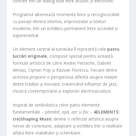
concert într-un dialog fluid între acustic și electronic.
Programul alternează momente lirice și recognoscibile
cu pasaje ritmice intense, improvizație și texturi
moderne, într-un echilibru permanent între accesibil și
experimental.
Un element central al turneului îl reprezintă cele
patru
lucrări originale
, compuse special pentru această
formulă artistică de către Andrei Petrache, Gabriel
Almași, Ciprian Pop și Răzvan Florescu. Fiecare dintre
acestea propune o perspectivă diferită asupra relației
dintre tradiție și inovație, traversând influențe de jazz,
muzică contemporană și explorări electroacustice.
Inspirat de simbolistica celor patru elemente
fundamentale –
pământ, apă, aer și foc
–
4ELEMENTS:
(re)Shaping Music
devine o reflecție artistică asupra
nevoii de conexiune, adaptare și echilibru într-o realitate
aflată între stabilitate și schimbare.