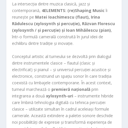
La intersecția dintre muzica clasică, jazz și
contemporană,
4ELEMENTS: (re)Shaping Music
îi
reunește pe
Matei Ioachimescu (flaut), Irina
Rădulescu (xylosynth și percuție), Răzvan
Florescu
(xylosynth / și percuție) și Ioan Mihăilescu (pian)
,
într-o formulă camerală construită în jurul ideii de
echilibru dintre tradiție și inovație.
Conceptul artistic al turneului se dezvoltă prin dialogul
dintre instrumentele clasice – flautul (clasic și
electrificat) și pianul – și universul percuției acustice și
electronice, construind un spațiu sonor în care tradiția
coexistă cu limbajele contemporane. În acest context,
turneul marchează o
premieră națională
prin
integrarea a două
xylosynth-uri
– instrumente hibride
care îmbină tehnologia digitală cu tehnica percuției
clasice – utilizate simultan în cadrul aceleiași formule
camerale. Această extindere a paletei sonore deschide
noi posibilități de expresie și transformă experiența de