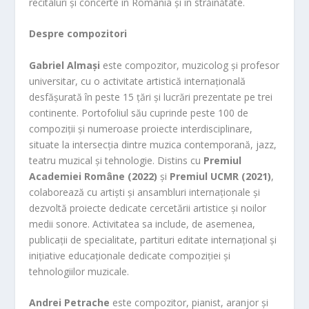
recitaluri și concerte în România și în străinătate.
Despre compozitori
Gabriel Almași
este compozitor, muzicolog și profesor
universitar, cu o activitate artistică internațională
desfășurată în peste 15 țări și lucrări prezentate pe trei
continente. Portofoliul său cuprinde peste 100 de
compoziții și numeroase proiecte interdisciplinare,
situate la intersecția dintre muzica contemporană, jazz,
teatru muzical și tehnologie. Distins cu
Premiul
Academiei Române (2022)
și
Premiul UCMR (2021)
,
colaborează cu artiști și ansambluri internaționale și
dezvoltă proiecte dedicate cercetării artistice și noilor
medii sonore. Activitatea sa include, de asemenea,
publicații de specialitate, partituri editate internațional și
inițiative educaționale dedicate compoziției și
tehnologiilor muzicale.
Andrei Petrache
este compozitor, pianist, aranjor și