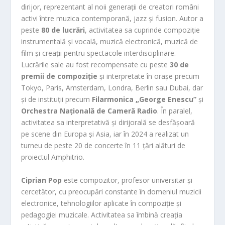
dirijor, reprezentant al noii generații de creatori români
activi între muzica contemporană, jazz și fusion. Autor a
peste
80 de lucrări
, activitatea sa cuprinde compoziție
instrumentală și vocală, muzică electronică, muzică de
film și creații pentru spectacole interdisciplinare.
Lucrările sale au fost recompensate cu peste
30 de
premii de compoziție
și interpretate în orașe precum
Tokyo, Paris, Amsterdam, Londra, Berlin sau Dubai, dar
și de instituții precum
Filarmonica „George Enescu”
și
Orchestra Națională de Cameră Radio
. În paralel,
activitatea sa interpretativă și dirijorală se desfășoară
pe scene din Europa și Asia, iar în 2024 a realizat un
turneu de peste 20 de concerte în 11 țări alături de
proiectul Amphitrio.
Ciprian Pop
este compozitor, profesor universitar și
cercetător, cu preocupări constante în domeniul muzicii
electronice, tehnologiilor aplicate în compoziție și
pedagogiei muzicale. Activitatea sa îmbină creația