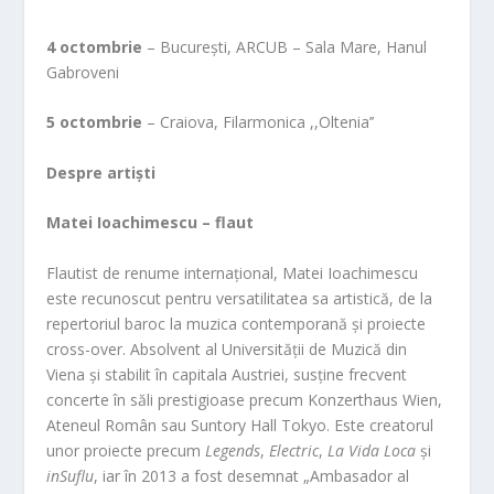
4 octombrie
– București, ARCUB – Sala Mare, Hanul
Gabroveni
5 octombrie
– Craiova, Filarmonica ,,Oltenia’’
Despre artiști
Matei Ioachimescu – flaut
Flautist de renume internațional, Matei Ioachimescu
este recunoscut pentru versatilitatea sa artistică, de la
repertoriul baroc la muzica contemporană și proiecte
cross-over. Absolvent al Universității de Muzică din
Viena și stabilit în capitala Austriei, susține frecvent
concerte în săli prestigioase precum Konzerthaus Wien,
Ateneul Român sau Suntory Hall Tokyo. Este creatorul
unor proiecte precum
Legends
,
Electric
,
La Vida Loca
și
inSuflu
, iar în 2013 a fost desemnat „Ambasador al