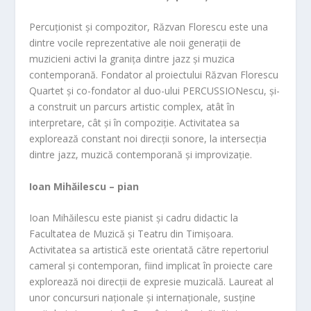
Percuționist și compozitor, Răzvan Florescu este una
dintre vocile reprezentative ale noii generații de
muzicieni activi la granița dintre jazz și muzica
contemporană. Fondator al proiectului Răzvan Florescu
Quartet și co-fondator al duo-ului PERCUSSIONescu, și-
a construit un parcurs artistic complex, atât în
interpretare, cât și în compoziție. Activitatea sa
explorează constant noi direcții sonore, la intersecția
dintre jazz, muzică contemporană și improvizație.
Ioan Mihăilescu – pian
Ioan Mihăilescu este pianist și cadru didactic la
Facultatea de Muzică și Teatru din Timișoara.
Activitatea sa artistică este orientată către repertoriul
cameral și contemporan, fiind implicat în proiecte care
explorează noi direcții de expresie muzicală. Laureat al
unor concursuri naționale și internaționale, susține