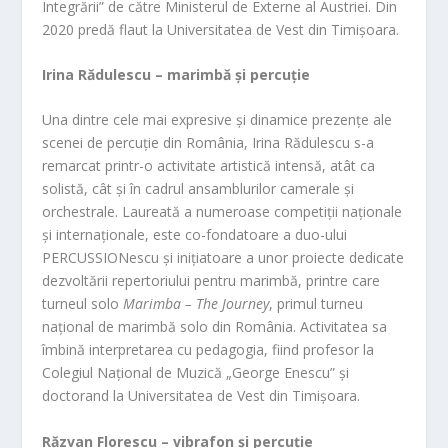
Integrării” de către Ministerul de Externe al Austriei. Din
2020 predă flaut la Universitatea de Vest din Timișoara.
Irina Rădulescu – marimbă și percuție
Una dintre cele mai expresive și dinamice prezențe ale
scenei de percuție din România, Irina Rădulescu s-a
remarcat printr-o activitate artistică intensă, atât ca
solistă, cât și în cadrul ansamblurilor camerale și
orchestrale. Laureată a numeroase competiții naționale
și internaționale, este co-fondatoare a duo-ului
PERCUSSIONescu și inițiatoare a unor proiecte dedicate
dezvoltării repertoriului pentru marimbă, printre care
turneul solo
Marimba – The Journey
, primul turneu
național de marimbă solo din România. Activitatea sa
îmbină interpretarea cu pedagogia, fiind profesor la
Colegiul Național de Muzică „George Enescu” și
doctorand la Universitatea de Vest din Timișoara.
Răzvan Florescu – vibrafon și percuție