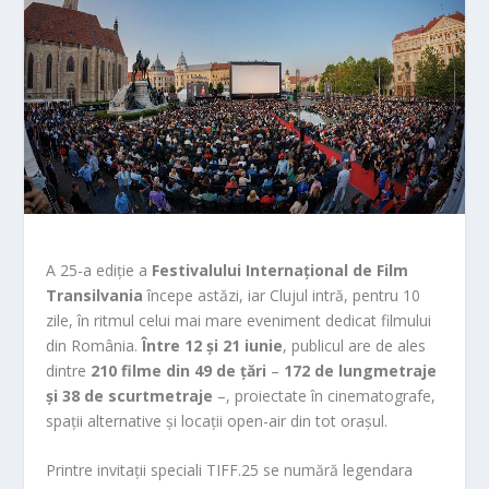
A 25-a ediție a
Festivalului Internațional de Film
Transilvania
începe astăzi, iar Clujul intră, pentru 10
zile, în ritmul celui mai mare eveniment dedicat filmului
din România.
Între 12 și 21 iunie
, publicul are de ales
dintre
210 filme din 49 de țări
–
172 de lungmetraje
și 38 de scurtmetraje
–, proiectate în cinematografe,
spații alternative și locații open-air din tot orașul.
Printre invitații speciali TIFF.25 se numără legendara