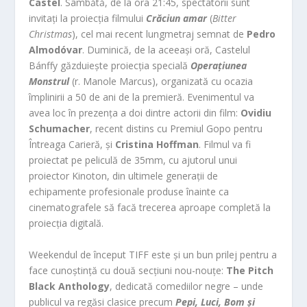
Castel
. Sâmbătă, de la ora 21:45, spectatorii sunt
invitați la proiecția filmului
Crăciun amar
(
Bitter
Christmas
), cel mai recent lungmetraj semnat de
Pedro
Almodóvar
. Duminică, de la aceeași oră, Castelul
Bánffy găzduiește proiecția specială
Operațiunea
Monstrul
(r. Manole Marcus), organizată cu ocazia
împlinirii a 50 de ani de la premieră. Evenimentul va
avea loc în prezența a doi dintre actorii din film:
Ovidiu
Schumacher
, recent distins cu Premiul Gopo pentru
Întreaga Carieră, și
Cristina Hoffman
. Filmul va fi
proiectat pe peliculă de 35mm, cu ajutorul unui
proiector Kinoton, din ultimele generații de
echipamente profesionale produse înainte ca
cinematografele să facă trecerea aproape completă la
proiecția digitală.
Weekendul de început TIFF este și un bun prilej pentru a
face cunoștință cu două secțiuni nou-nouțe:
The Pitch
Black Anthology
, dedicată comediilor negre – unde
publicul va regăsi clasice precum
Pepi, Luci, Bom și