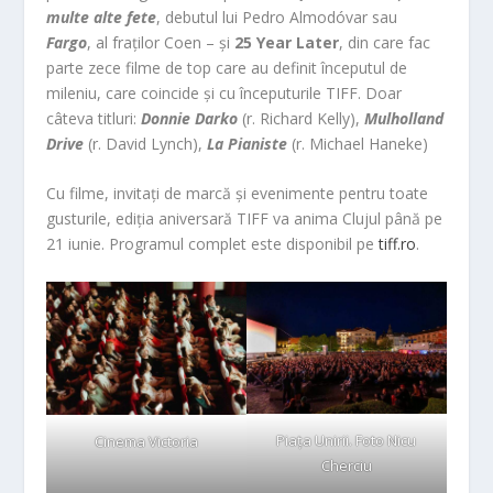
multe alte fete
, debutul lui Pedro Almodóvar sau
Fargo
, al fraților Coen – și
25 Year Later
, din care fac
parte zece filme de top care au definit începutul de
mileniu, care coincide și cu începuturile TIFF. Doar
câteva titluri:
Donnie Darko
(r. Richard Kelly),
Mulholland
Drive
(r. David Lynch),
La Pianiste
(r. Michael Haneke)
Cu filme, invitați de marcă și evenimente pentru toate
gusturile, ediția aniversară TIFF va anima Clujul până pe
21 iunie. Programul complet este disponibil pe
tiff.ro
.
Piața Unirii. Foto Nicu
Cinema Victoria
Cherciu