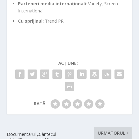
Parteneri media internaționali
: Variety, Screen
International
Cu sprijinul:
Trend PR
ACȚIUNE:
RATĂ:
URMĂTORUL
Documentarul „Cântecul