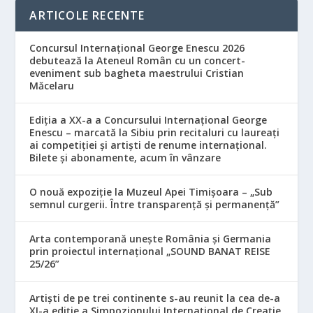
ARTICOLE RECENTE
Concursul Internațional George Enescu 2026
debutează la Ateneul Român cu un concert-
eveniment sub bagheta maestrului Cristian
Măcelaru
Ediția a XX-a a Concursului Internațional George
Enescu – marcată la Sibiu prin recitaluri cu laureați
ai competiției și artiști de renume internațional.
Bilete și abonamente, acum în vânzare
O nouă expoziție la Muzeul Apei Timișoara – „Sub
semnul curgerii. Între transparență și permanență”
Arta contemporană unește România și Germania
prin proiectul internațional „SOUND BANAT REISE
25/26”
Artiști de pe trei continente s-au reunit la cea de-a
XI-a ediție a Simpozionului Internațional de Creație