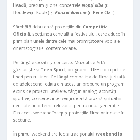
livadă
, precum și cine-concertele
Nopți albe
(r.
Boudewijn Koole) și
Parisul doarme
(r. René Clair).
Sâmbătă debutează proiecțiile din
Competiția
Oficială
, secțiunea centrală a festivalului, care aduce în
prim-plan unele dintre cele mai promițătoare voci ale
cinematografiei contemporane.
Pe lângă expoziții și concerte, Muzeul de Artă
găzduiește și
Teen Spirit
, programul TIFF conceput de
tineri pentru tineri. Pe lângă competiția de filme jurizată
de adolescenți, ediția din acest an propune un program
extins de proiecții, ateliere, târguri analog, activități
sportive, concerte, intervenții de artă urbană și întâlniri
dedicate unor teme relevante pentru noua generație.
Din acest weekend încep și proiecțiile filmelor incluse în
secțiune.
În primul weekend are loc și tradiționalul
Weekend la