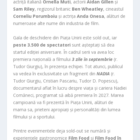
actriță italiană
Ornella Muti
, actorii
Aidan Gillen
și
Sam Riley
, regizorul britanic
Ben Wheatley
, cineastul
Corneliu Porumboiu
și actrița
Anda Onesa
, alături de
numeroase alte nume din industria de film.
Gala de deschidere din Piața Unirii este sold out, iar
peste 3.500 de spectatori
sunt așteptați să dea
startul ediției aniversare. În cadrul serii va avea loc
premiera națională a filmului
3 zile în septembrie
(r.
Tudor Giurgiu), în prezența echipei. Tot atunci, publicul
va vedea în exclusivitate un fragment din
NADIA
(r.
Tudor Giurgiu, Cristian Pascariu, Tudor D. Popescu),
documentarul aflat în lucru despre viața și cariera Nadiei
Comăneci, programat să aibă premiera în 2027. Marea
campioană va fi prezentă în Piața Unirii, alături de
mama sa, prieteni apropiați și personalități din lumea
filmului și a sportului.
Printre evenimentele deja sold-out se numără și
experiențele gastronomice
Film Food
și
Film Food în