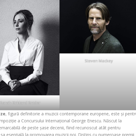
Steven Mackey
Sarah Kirkland Snider
uze
, figură definitorie a muzicii contemporane europene, este și pentr
Compoziție a Concursului Internațional George Enescu. Născut la
remarcabilă de peste șase decenii, fiind recunoscut atât pentru
a sa esențială la promovarea muzicii noi. Distins cu numeroase premii