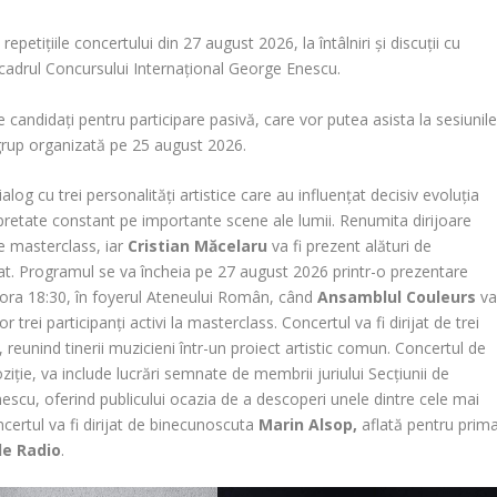
 repetițiile concertului din 27 august 2026, la întâlniri și discuții cu
 cadrul Concursului Internațional George Enescu.
e candidați pentru participare pasivă, care vor putea asista la sesiunil
e grup organizată pe 25 august 2026.
alog cu trei personalități artistice care au influențat decisiv evoluția
rpretate constant pe importante scene ale lumii. Renumita dirijoare
de masterclass, iar
Cristian Măcelaru
va fi prezent alături de
rijat. Programul se va încheia pe 27 august 2026 printr-o prezentare
la ora 18:30, în foyerul Ateneului Român, când
Ansamblul Couleurs
v
or trei participanți activi la masterclass. Concertul va fi dirijat de trei
at, reunind tinerii muzicieni într-un proiect artistic comun. Concertul de
iție, va include lucrări semnate de membrii juriului Secțiunii de
scu, oferind publicului ocazia de a descoperi unele dintre cele mai
certul va fi dirijat de binecunoscuta
Marin Alsop,
aflată pentru prim
le Radio
.