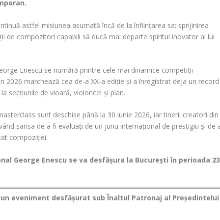
emporan.
inuă astfel misiunea asumată încă de la înființarea sa: sprijinirea
ții de compozitori capabili să ducă mai departe spiritul inovator al lui
eorge Enescu se numără printre cele mai dinamice competiții
 din 2026 marchează cea de-a XX-a ediție și a înregistrat deja un record
la secțiunile de vioară, violoncel și pian.
asterclass sunt deschise până la 30 iunie 2026, iar tinerii creatori din
 având șansa de a fi evaluați de un juriu internațional de prestigiu și de 
cat compoziției.
onal George Enescu se va desfășura la București în perioada 2
un eveniment desfășurat sub Înaltul Patronaj al Președintelui