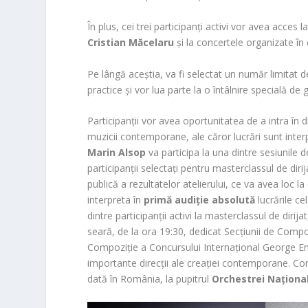
În plus, cei trei participanți activi vor avea acces la
Cristian Măcelaru
și la concertele organizate în
Pe lângă aceștia, va fi selectat un număr limitat d
practice și vor lua parte la o întâlnire specială d
Participanții vor avea oportunitatea de a intra în di
muzicii contemporane, ale căror lucrări sunt inte
Marin Alsop
va participa la una dintre sesiunile 
participanții selectați pentru masterclassul de di
publică a rezultatelor atelierului, ce va avea loc 
interpreta în
primă audiție absolută
lucrările cel
dintre participanții activi la masterclassul de dirij
seară, de la ora 19:30, dedicat Secțiunii de Compoz
Compoziție a Concursului Internațional George Ene
importante direcții ale creației contemporane. Con
dată în România, la pupitrul
Orchestrei Naționa