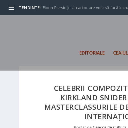
TENDINȚE:
Florin Piersic Jr: Un actor are voie să facă lucrur
EDITORIALE
CEAIU
CELEBRII COMPOZI
KIRKLAND SNIDER
MASTERCLASSURILE D
INTERNAȚI
Postat de
Ceașca de Cultură