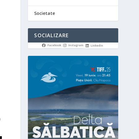
Societate
e
SOCIALIZARE
Facebook
Instagram
LinkedIn
a
a