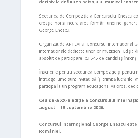
decisiv la definirea peisajului muzical cont
Secțiunea de Compoziție a Concursului Enescu cont
creației noi și încurajarea formării unei noi genera
George Enescu.
Organizat de ARTEXIM, Concursul Internațional G
internaționale dedicate tinerilor muzicieni. Ediția
absolut de participare, cu 645 de candidați înscriși 
Înscrierile pentru secțiunea Compoziție și pentru m
întreaga lume sunt invitați să își trimită lucrările,
participa la un program educațional valoros, dedi
Cea de-a XX-a ediție a Concursului Internați
august – 19 septembrie 2026.
Concursul Internațional George Enescu este 
României.