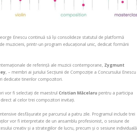
George Enescu continuă să își consolideze statutul de platformă
 de muzicieni, printr-un program educațional unic, dedicat formării
 internaționale de referință ale muzicii contemporane,
Zygmunt
key
, – membri ai juriului Secțiunii de Compoziție a Concursului Enescu
i dedicate tinerilor compozitori.
ori vor fi selectați de maestrul
Cristian Măcelaru
pentru a participa
direct al celor trei compozitori invitați.
ni intensive desfășurate pe parcursul a patru zile. Programul include trei
anților vor fi interpretate de un ansamblu profesionist, o sesiune de
sului creativ și a strategiilor de lucru, precum și o sesiune individual