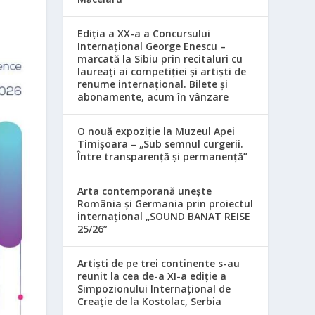
Ediția a XX-a a Concursului
Internațional George Enescu –
marcată la Sibiu prin recitaluri cu
laureați ai competiției și artiști de
renume internațional. Bilete și
abonamente, acum în vânzare
O nouă expoziție la Muzeul Apei
Timișoara – „Sub semnul curgerii.
Între transparență și permanență”
Arta contemporană unește
România și Germania prin proiectul
internațional „SOUND BANAT REISE
25/26”
Artiști de pe trei continente s-au
reunit la cea de-a XI-a ediție a
Simpozionului Internațional de
Creație de la Kostolac, Serbia