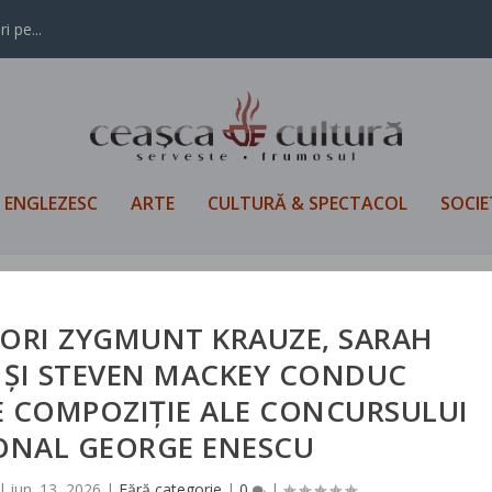
i pe...
L ENGLEZESC
ARTE
CULTURĂ & SPECTACOL
SOCIE
TORI ZYGMUNT KRAUZE, SARAH
 ȘI STEVEN MACKEY CONDUC
E COMPOZIȚIE ALE CONCURSULUI
ONAL GEORGE ENESCU
|
iun. 13, 2026
|
Fără categorie
|
0
|