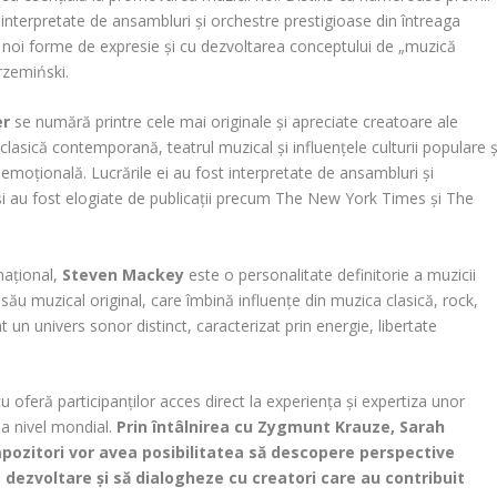
t interpretate de ansambluri și orchestre prestigioase din întreaga
r noi forme de expresie și cu dezvoltarea conceptului de „muzică
trzemiński.
er
se numără printre cele mai originale și apreciate creatoare ale
clasică contemporană, teatrul muzical și influențele culturii populare ș
moțională. Lucrările ei au fost interpretate de ansambluri și
și au fost elogiate de publicații precum The New York Times și The
național,
Steven Mackey
este o personalitate definitorie a muzicii
u muzical original, care îmbină influențe din muzica clasică, rock,
un univers sonor distinct, caracterizat prin energie, libertate
oferă participanților acces direct la experiența și expertiza unor
la nivel mondial.
Prin întâlnirea cu Zygmunt Krauze, Sarah
mpozitori vor avea posibilitatea să descopere perspective
de dezvoltare și să dialogheze cu creatori care au contribuit