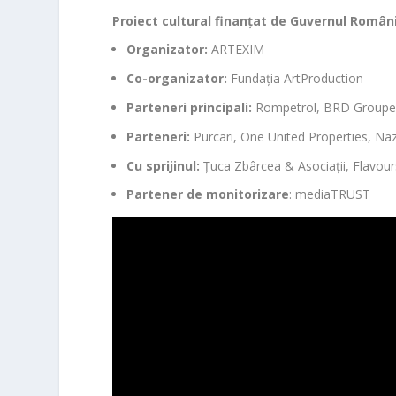
Proiect cultural finanțat de Guvernul Românie
Organizator:
ARTEXIM
Co-organizator:
Fundația ArtProduction
Parteneri principali:
Rompetrol, BRD Groupe
Parteneri:
Purcari, One United Properties, Na
Cu sprijinul:
Țuca Zbârcea & Asociații, Flavour
Partener de monitorizare
: mediaTRUST