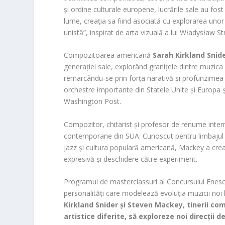
și ordine culturale europene, lucrările sale au fos
lume, creația sa fiind asociată cu explorarea uno
unistă”, inspirat de arta vizuală a lui Władysław S
Compozitoarea americană
Sarah Kirkland Snid
generației sale, explorând granițele dintre muzica 
remarcându-se prin forța narativă și profunzimea e
orchestre importante din Statele Unite și Europa 
Washington Post.
Compozitor, chitarist și profesor de renume inter
contemporane din SUA. Cunoscut pentru limbajul să
jazz și cultura populară americană, Mackey a creat 
expresivă și deschidere către experiment.
Programul de masterclassuri al Concursului Enescu 
personalități care modelează evoluția muzicii noi 
Kirkland Snider și Steven Mackey, tinerii co
artistice diferite, să exploreze noi direcții 