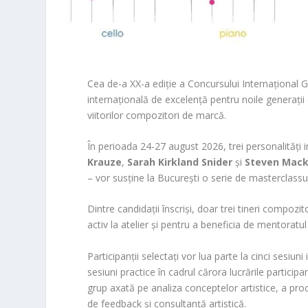
Cea de-a XX-a ediție a Concursului Internațional 
internațională de excelență pentru noile generații
viitorilor compozitori de marcă.
În perioada 24-27 august 2026, trei personalități
Krauze
,
Sarah Kirkland Snider
și
Steven Mac
– vor susține la București o serie de masterclassur
Dintre candidații înscriși, doar trei tineri compozit
activ la atelier și pentru a beneficia de mentoratul 
Participanții selectați vor lua parte la cinci sesiu
sesiuni practice în cadrul cărora lucrările particip
grup axată pe analiza conceptelor artistice, a proce
de feedback și consultanță artistică.