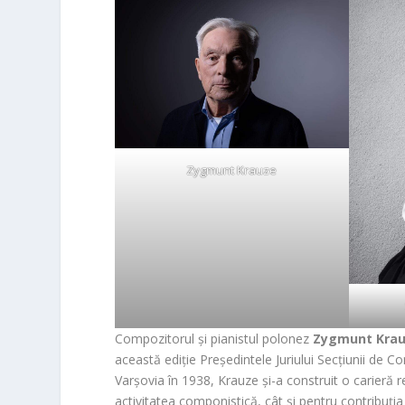
Zygmunt Krauze
Compozitorul și pianistul polonez
Zygmunt Kra
această ediție Președintele Juriului Secțiunii de 
Varșovia în 1938, Krauze și-a construit o carieră 
activitatea componistică, cât și pentru contribuți