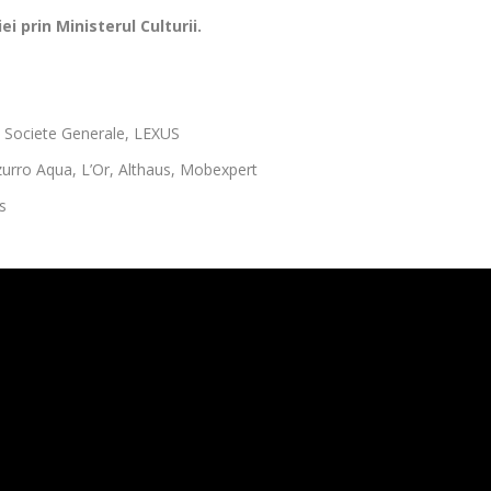
i prin Ministerul Culturii.
 Societe Generale, LEXUS
zurro Aqua, L’Or, Althaus, Mobexpert
s