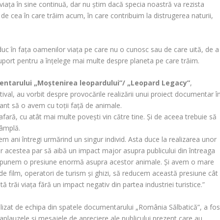
iața în sine continuă, dar nu știm dacă specia noastră va rezista
 de cea în care trăim acum, în care contribuim la distrugerea naturii,
uc în fața oamenilor viața pe care nu o cunosc sau de care uită, de a
 suport pentru a înțelege mai multe despre planeta pe care trăim.
mentarului „Moștenirea leopardului”/
„Leopard Legacy”
,
tival, au vorbit despre provocările realizării unui proiect documentar î
tant să o avem cu toții față de animale.
afară, cu atât mai multe povești vin către tine. Și de aceea trebuie să
tâmplă.
 ani întregi urmărind un singur individ. Asta duce la realizarea unor
ar acestea par să aibă un impact major asupra publicului din întreaga
, punem o presiune enormă asupra acestor animale. Și avem o mare
i de film, operatori de turism și ghizi, să reducem această presiune cât
ă trăi viața fără un impact negativ din partea industriei turistice.”
alizat de echipa din spatele documentarului „România Sălbatică”, a fos
e aplauzele și mesajele de apreciere ale publicului prezent care au