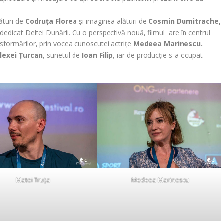
ături de
Codruța Florea
și imaginea alături de
Cosmin Dumitrache,
edicat Deltei Dunării. Cu o perspectivă nouă, filmul are în centrul
nsformărilor, prin vocea cunoscutei actrițe
Medeea Marinescu.
lexei Țurcan
, sunetul de
Ioan Filip
, iar de producție s-a ocupat
Matei Truța
Medeea Marinescu