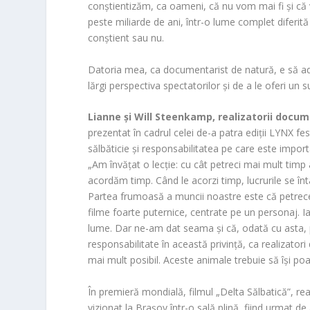
conștientizăm, ca oameni, că nu vom mai fi și că v
peste miliarde de ani, într-o lume complet diferită
conștient sau nu.
Datoria mea, ca documentarist de natură, e să ad
lărgi perspectiva spectatorilor și de a le oferi un
Lianne și Will Steenkamp, realizatorii docu
prezentat în cadrul celei de-a patra ediții LYNX fes
sălbăticie și responsabilitatea pe care este impor
„Am învățat o lecție: cu cât petreci mai mult timp 
acordăm timp. Când le acorzi timp, lucrurile se în
Partea frumoasă a muncii noastre este că petrecem
filme foarte puternice, centrate pe un personaj. I
lume. Dar ne-am dat seama și că, odată cu asta
responsabilitate în această privință, ca realizator
mai mult posibil. Aceste animale trebuie să își poat
În premieră mondială, filmul „Delta Sălbatică”, re
vizionat la Brașov într-o sală plină, fiind urmat d