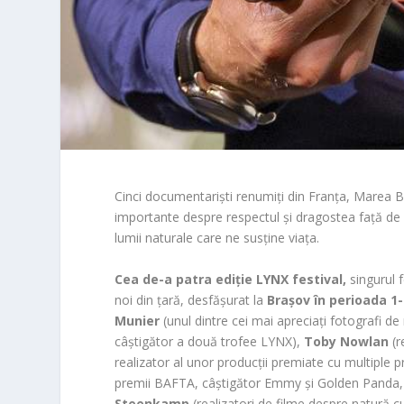
Cinci documentariști renumiți din Franța, Marea Br
importante despre respectul și dragostea față de na
lumii naturale care ne susține viața.
Cea de-a patra ediție LYNX festival,
singurul 
noi din țară, desfășurat la
Brașov în perioada 1-
Munier
(unul dintre cei mai apreciați fotografi 
câștigător a două trofee LYNX),
Toby Nowlan
(r
realizator al unor producții premiate cu multiple
premii BAFTA, câștigător Emmy și Golden Panda, 
Steenkamp
(realizatori de filme despre natură c