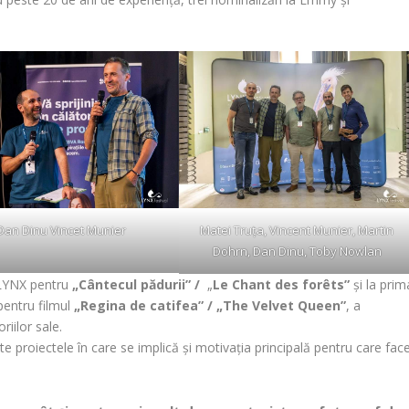
Matei Truța, Vincent Munier, Martin
Dan Dinu Vincet Munier
Dohrn, Dan Dinu, Toby Nowlan
 LYNX pentru
„Cântecul pădurii” /
„
Le Chant des forêts”
și la prim
 pentru filmul
„Regina de catifea” / „The Velvet Queen”
, a
riilor sale.
e proiectele în care se implică și motivația principală pentru care fac