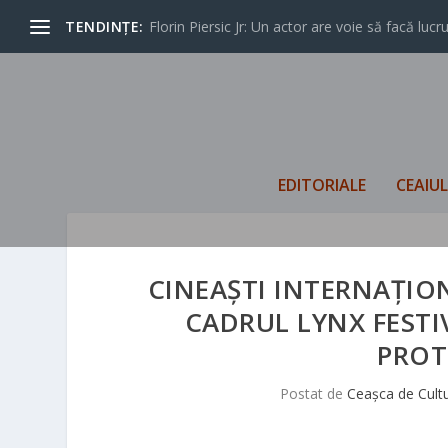
TENDINȚE:
Florin Piersic Jr: Un actor are voie să facă lucrur
EDITORIALE
CEAIU
CINEAȘTI INTERNAȚIO
CADRUL LYNX FESTI
PROT
Postat de
Ceașca de Cult