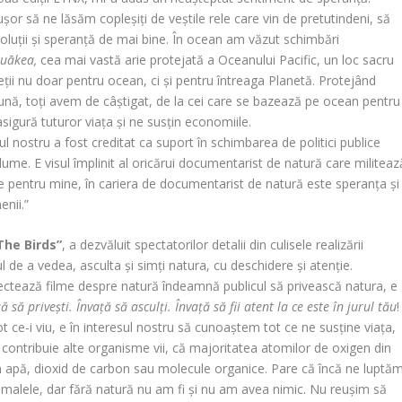
 ușor să ne lăsăm copleșiți de veștile rele care vin de pretutindeni, să
oluții și speranță de mai bine. În ocean am văzut schimbări
uākea,
cea mai vastă arie protejată a Oceanului Pacific, un loc sacru
ții nu doar pentru ocean, ci și pentru întreaga Planetă. Protejând
reună, toți avem de câștigat, de la cei care se bazează pe ocean pentru
asigură tuturor viața și ne susțin economiile.
ul nostru a fost creditat ca suport în schimbarea de politici publice
ume. E visul împlinit al oricărui documentarist de natură care militeaz
e pentru mine, în cariera de documentarist de natură este speranța și
nii.”
The Birds”
, a dezvăluit spectatorilor detalii din culisele realizării
de a vedea, asculta și simți natura, cu deschidere și atenție.
oiectează filme despre natură îndeamnă publicul să privească natura, e
ă să privești. Învață să asculți. Învață să fii atent la ce este în jurul tău
!
t ce-i viu, e în interesul nostru să cunoaștem tot ce ne susține viața,
ă contribuie alte organisme vii, că majoritatea atomilor de oxigen din
in apă, dioxid de carbon sau molecule organice. Pare că încă ne luptăm
imalele, dar fără natură nu am fi și nu am avea nimic. Nu reușim să