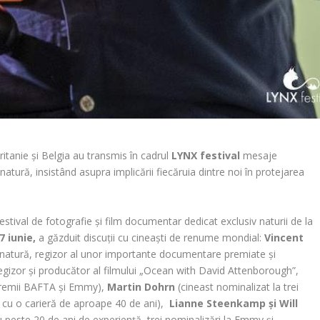
itanie și Belgia au transmis în cadrul
LYNX festival
mesaje
tură, insistând asupra implicării fiecăruia dintre noi în protejarea
festival de fotografie și film documentar dedicat exclusiv naturii de la
7 iunie,
a găzduit discuții cu cineaști de renume mondial:
Vincent
de natură, regizor al unor importante documentare premiate și
egizor și producător al filmului „Ocean with David Attenborough”,
 premii BAFTA și Emmy),
Martin Dohrn
(cineast nominalizat la trei
cu o carieră de aproape 40 de ani),
Lianne Steenkamp și Will
u peste 20 de ani de experiență, trei nominalizări la Emmy și