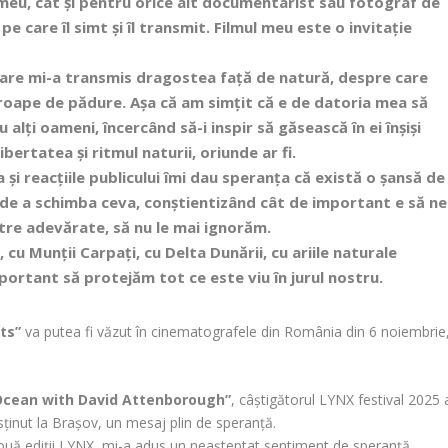
 meu, cât și pentru orice alt documentarist sau fotograf de
pe care îl simt și îl transmit. Filmul meu este o invitație
care mi-a transmis dragostea față de natură, despre care
proape de pădure. Așa că am simțit că e de datoria mea să
 alți oameni, încercând să-i inspir să găsească în ei înșiși
bertatea și ritmul naturii, oriunde ar fi.
a și reacțiile publicului îmi dau speranța că există o șansă de
 și de a schimba ceva, conștientizând cât de important e să ne
stre adevărate, să nu le mai ignorăm.
 cu Munții Carpați, cu Delta Dunării, cu ariile naturale
portant să protejăm tot ce este viu în jurul nostru.
êts”
va putea fi văzut în cinematografele din România din 6 noiembrie
Ocean with David Attenborough”
, câștigătorul LYNX festival 2025 
usținut la Brașov, un mesaj plin de speranță.
 două ediții LYNX, mi-a adus un neașteptat sentiment de speranță.