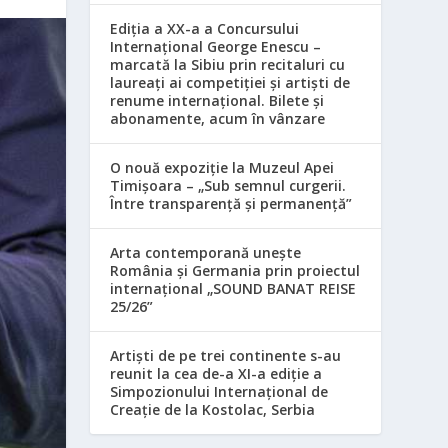
Ediția a XX-a a Concursului
Internațional George Enescu –
marcată la Sibiu prin recitaluri cu
laureați ai competiției și artiști de
renume internațional. Bilete și
abonamente, acum în vânzare
O nouă expoziție la Muzeul Apei
Timișoara – „Sub semnul curgerii.
Între transparență și permanență”
Arta contemporană unește
România și Germania prin proiectul
internațional „SOUND BANAT REISE
25/26”
Artiști de pe trei continente s-au
reunit la cea de-a XI-a ediție a
Simpozionului Internațional de
Creație de la Kostolac, Serbia