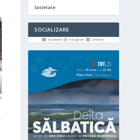
Societate
SOCIALIZARE
Facebook
Instagram
LinkedIn
a
e