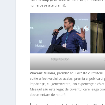
numeroase alte premii).
Toby Nowlan
Vincent Munier,
premiat anul acesta cu trofeul
ediție a festivalului cu același premiu al publicului
împărtășit, cu generozitate, din experiențele călăto
Mesajul său este legat de cuvântul care leagă toat
documentare de natură.