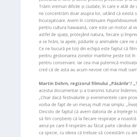
Trăim vremuri dificile și ciudate, în care e atât de
ne concentrăm doar asupra lor, uitând că există s
încurajatoare. Avem în continuare
Papahānaumok
pentru cultura hawaiană, care este un motor al vie
astfel de spații, protejând natura, fiecare și împ
a se hrăni, la apele, pădurile și animalele care ne 
Ce ne bucură pe toți din echipă este faptul că film
pentru gestionarea zonelor maritime peste tot în l
pentru conservare. Iar cea mai puternică motivați
cred că de asta au acum nevoie cel mai mult oame
Martin Dohrn, regizorul filmului „Păsările”/ „
acestui documentar și a transmis tuturor îndemnul 
„Chiar dacă festivalurile și evenimentele care pr
vorba de fapt de un mesaj mult mai simplu: „
Învaț
Dincolo de faptul că avem datoria de a înțelege to
să fim conștienți că la fiecare respirație a noastr
aerul pe care îl respirăm au făcut parte cândva d
ca specie, cu ideea că trebuie să coexistăm cu an