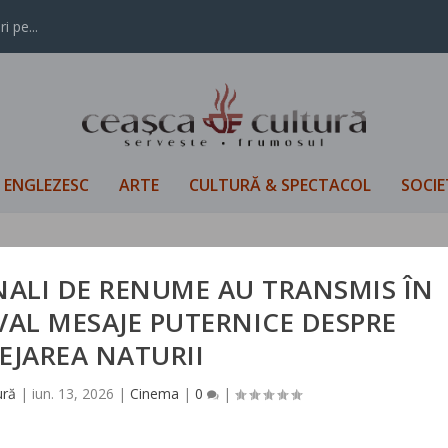
i pe...
L ENGLEZESC
ARTE
CULTURĂ & SPECTACOL
SOCIE
NALI DE RENUME AU TRANSMIS ÎN
VAL MESAJE PUTERNICE DESPRE
EJAREA NATURII
ură
|
iun. 13, 2026
|
Cinema
|
0
|