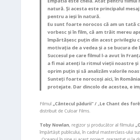
Empatia este cheia. Atât pentru filmul
natură. Și acesta este principalul mesaj 
pentru a ieși în natură.
Eu sunt foarte norocos că am un tată 
vorbesc și în film, că am trăit mereu a
împărtășesc puțin din acest privilegiu cu
motivația de a vedea și a se bucura de li
Succesul pe care filmul l-a avut în Franț
a fi mai atenți la ritmul vieții noastre
oprim puțin și să analizăm valorile noa
Sunteți foarte norocoși aici, în România,
protejate. Dar dincolo de acestea, e im
Filmul
„Cântecul pădurii” /
„
Le Chant des for
distribuit de Culoar Films.
Toby Nowlan
, regizor și producător al filmului
„
împărtășit publicului, în cadrul masterclass-ului s
„Oceanul în sine și acest proiect, prezentat și la