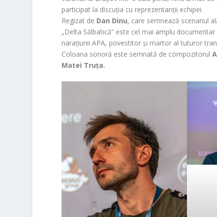
participat la discuția cu reprezentanții echipei.
Regizat de
Dan Dinu
, care semnează scenariul al
„Delta Sălbatică” este cel mai amplu documentar d
narațiunii APA, povestitor și martor al tuturor tra
Coloana sonoră este semnată de compozitorul
A
Matei Truța.