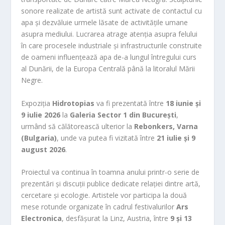
sonore realizate de artistă sunt activate de contactul cu
apa și dezvăluie urmele lăsate de activitățile umane
asupra mediului. Lucrarea atrage atenția asupra felului
în care procesele industriale și infrastructurile construite
de oameni influențează apa de-a lungul întregului curs
al Dunării, de la Europa Centrală până la litoralul Mării
Negre.
Expoziția
Hidrotopias
va fi prezentată între
18 iunie și
9 iulie 2026
la
Galeria Sector 1 din București
,
urmând să călătorească ulterior la
Rebonkers, Varna
(Bulgaria)
, unde va putea fi vizitată între
21 iulie și 9
august 2026
.
Proiectul va continua în toamna anului printr-o serie de
prezentări și discuții publice dedicate relației dintre artă,
cercetare și ecologie. Artistele vor participa la două
mese rotunde organizate în cadrul festivalurilor
Ars
Electronica
, desfășurat la Linz, Austria, între
9 și 13