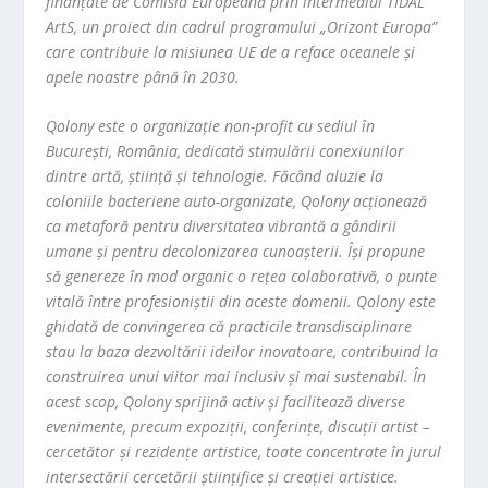
finanțate de Comisia Europeană prin intermediul TIDAL
ArtS, un proiect din cadrul programului „Orizont Europa”
care contribuie la misiunea UE de a reface oceanele și
apele noastre până în 2030.
Qolony este o organizație non-profit cu sediul în
București, România, dedicată stimulării conexiunilor
dintre artă, știință și tehnologie. Făcând aluzie la
coloniile bacteriene auto-organizate, Qolony acționează
ca metaforă pentru diversitatea vibrantă a gândirii
umane și pentru decolonizarea cunoașterii. Își propune
să genereze în mod organic o rețea colaborativă, o punte
vitală între profesioniștii din aceste domenii. Qolony este
ghidată de convingerea că practicile transdisciplinare
stau la baza dezvoltării ideilor inovatoare, contribuind la
construirea unui viitor mai inclusiv și mai sustenabil. În
acest scop, Qolony sprijină activ și facilitează diverse
evenimente, precum expoziții, conferințe, discuții artist –
cercetător și rezidențe artistice, toate concentrate în jurul
intersectării cercetării științifice și creației artistice.