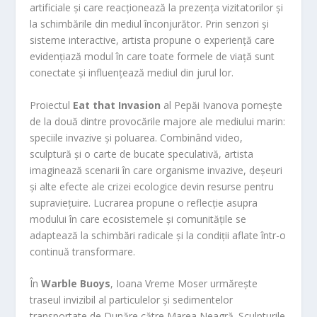
artificiale și care reacționează la prezența vizitatorilor și
la schimbările din mediul înconjurător. Prin senzori și
sisteme interactive, artista propune o experiență care
evidențiază modul în care toate formele de viață sunt
conectate și influențează mediul din jurul lor.
Proiectul
Eat that Invasion
al Pepăi Ivanova pornește
de la două dintre provocările majore ale mediului marin:
speciile invazive și poluarea. Combinând video,
sculptură și o carte de bucate speculativă, artista
imaginează scenarii în care organisme invazive, deșeuri
și alte efecte ale crizei ecologice devin resurse pentru
supraviețuire. Lucrarea propune o reflecție asupra
modului în care ecosistemele și comunitățile se
adaptează la schimbări radicale și la condiții aflate într-o
continuă transformare.
În
Warble Buoys
, Ioana Vreme Moser urmărește
traseul invizibil al particulelor și sedimentelor
transportate de Dunăre către Marea Neagră. Sculpturile