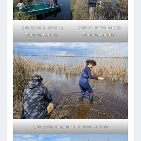
Qolony Hidrotopias (c)
Qolony Hidrotopias (c)
Floriama Candea
Floriama Candea
Qolony Hidrotopias (c) Floriama Candea