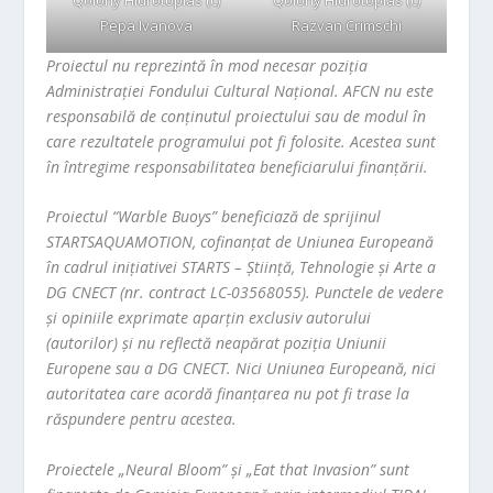
Pepa Ivanova
Razvan Crimschi
Proiectul nu reprezintă în mod necesar poziţia
Administrației Fondului Cultural Național. AFCN nu este
responsabilă de conținutul proiectului sau de modul în
care rezultatele programului pot fi folosite. Acestea sunt
în întregime responsabilitatea beneficiarului finanțării.
Proiectul “Warble Buoys” beneficiază de sprijinul
STARTSAQUAMOTION, cofinanțat de Uniunea Europeană
în cadrul inițiativei STARTS – Știință, Tehnologie și Arte a
DG CNECT (nr. contract LC-03568055). Punctele de vedere
și opiniile exprimate aparțin exclusiv autorului
(autorilor) și nu reflectă neapărat poziția Uniunii
Europene sau a DG CNECT. Nici Uniunea Europeană, nici
autoritatea care acordă finanțarea nu pot fi trase la
răspundere pentru acestea.
Proiectele „Neural Bloom” și „Eat that Invasion” sunt