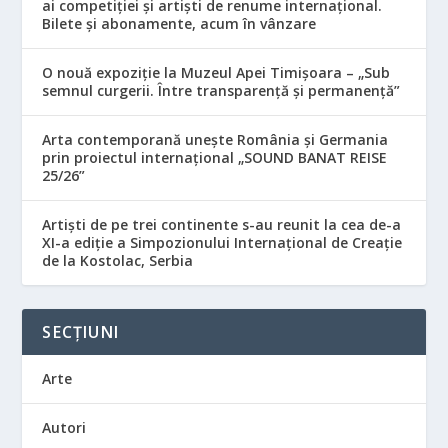
ai competiției și artiști de renume internațional.
Bilete și abonamente, acum în vânzare
O nouă expoziție la Muzeul Apei Timișoara – „Sub
semnul curgerii. Între transparență și permanență”
Arta contemporană unește România și Germania
prin proiectul internațional „SOUND BANAT REISE
25/26”
Artiști de pe trei continente s-au reunit la cea de-a
XI-a ediție a Simpozionului Internațional de Creație
de la Kostolac, Serbia
SECȚIUNI
Arte
Autori