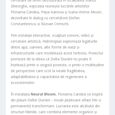
cercetare de teren desfășurată în localitatea Sfântu
Gheorghe, expoziția reunește lucrările artistelor
Floriama Candea, Pepa Ivanova și Ioana Vreme Moser,
dezvoltate în dialog cu cercetătorii Ștefan
Constantinescu și Răzvan Crimschi.
Prin instalații interactive, sculpturi sonore, video și
cercetare artistică, Hidrotopias explorează legăturile
dintre apă, oameni, alte forme de viață și
infrastructurile care modelează acest teritoriu. Proiectul
pornește de la ideea că Delta Dunării nu poate fi
înțeleasă printr-o singură poveste, ci printr-o multitudine
de perspective care scot la iveală fragilitatea,
adaptabilitatea și capacitatea de regenerare a
ecosistemelor.
În instalația
Neural Bloom
, Floriama Candea se inspiră
din plaurii Deltei Dunării – insule plutitoare aflate într-o
permanentă transformare. Lucrarea este alcătuită din
structuri hibride, care combină elemente organice și