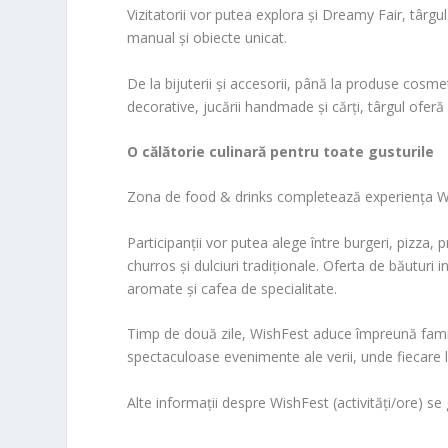
Vizitatorii vor putea explora și Dreamy Fair, târgu
manual și obiecte unicat.
De la bijuterii și accesorii, până la produse cosme
decorative, jucării handmade și cărți, târgul oferă 
O călătorie culinară pentru toate gusturile
Zona de food & drinks completează experiența Wis
Participanții vor putea alege între burgeri, pizza, 
churros și dulciuri tradiționale. Oferta de băuturi 
aromate și cafea de specialitate.
Timp de două zile, WishFest aduce împreună familii,
spectaculoase evenimente ale verii, unde fiecare 
Alte informații despre WishFest (activități/ore) se