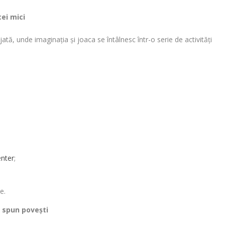
cei mici
ată, unde imaginația și joaca se întâlnesc într-o serie de activități
enter
;
e.
e spun povești