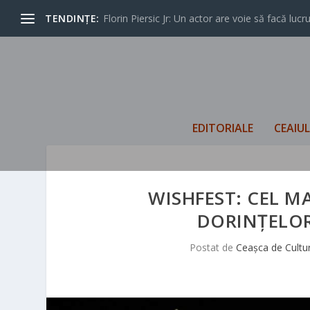
TENDINȚE:
Florin Piersic Jr: Un actor are voie să facă lucrur
EDITORIALE
CEAIU
WISHFEST: CEL M
DORINȚELOR
Postat de
Ceașca de Cultu