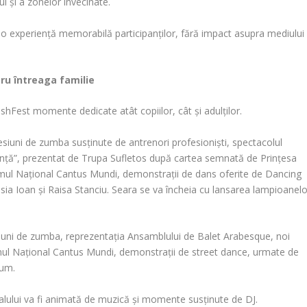
ui și a zonelor învecinate.
e o experiență memorabilă participanților, fără impact asupra mediului
ru întreaga familie
shFest momente dedicate atât copiilor, cât și adulților.
sesiuni de zumba susținute de antrenori profesioniști, spectacolul
canță”, prezentat de Trupa Sufletos după cartea semnată de Prințesa
gramul Național Cantus Mundi, demonstrații de dans oferite de Dancing
essia Ioan și Raisa Stanciu. Seara se va încheia cu lansarea lampioanelo
iuni de zumba, reprezentația Ansamblului de Balet Arabesque, noi
ogramul Național Cantus Mundi, demonstrații de street dance, urmate de
lum.
valului va fi animată de muzică și momente susținute de DJ.