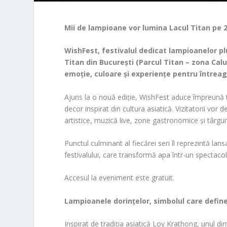
Mii de lampioane vor lumina Lacul Titan pe 20
WishFest, festivalul dedicat lampioanelor plut
Titan din București (Parcul Titan – zona Calul
emoție, culoare și experiențe pentru întreag
Ajuns la o nouă ediție, WishFest aduce împreună tra
decor inspirat din cultura asiatică. Vizitatorii vor 
artistice, muzică live, zone gastronomice și târgur
Punctul culminant al fiecărei seri îl reprezintă l
festivalului, care transformă apa într-un spectacol
Accesul la eveniment este gratuit.
Lampioanele dorințelor, simbolul care defin
Inspirat de tradiția asiatică Loy Krathong, unul din