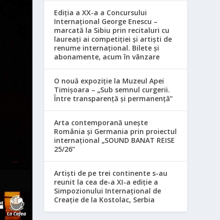
Ediția a XX-a a Concursului
Internațional George Enescu –
marcată la Sibiu prin recitaluri cu
laureați ai competiției și artiști de
renume internațional. Bilete și
abonamente, acum în vânzare
O nouă expoziție la Muzeul Apei
Timișoara – „Sub semnul curgerii.
Între transparență și permanență”
Arta contemporană unește
România și Germania prin proiectul
internațional „SOUND BANAT REISE
25/26”
Artiști de pe trei continente s-au
reunit la cea de-a XI-a ediție a
Simpozionului Internațional de
Creație de la Kostolac, Serbia