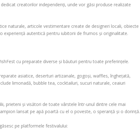
l dedicat creatorilor independenți, unde vor găsi produse realizate
tice naturale, articole vestimentare create de designeri locali, obiecte
o experiență autentică pentru iubitorii de frumos și originalitate.
hFest cu preparate diverse și băuturi pentru toate preferințele.
preparate asiatice, deserturi artizanale, gogoși, waffles, înghețată,
include limonadă, bubble tea, cocktailuri, sucuri naturale, ceaiuri
 prieteni și visători de toate vârstele într-unul dintre cele mai
lampion lansat pe apă poartă cu el o poveste, o speranță și o dorință
 găsesc pe platformele festivalului: