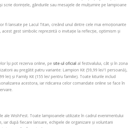
-și scrie dorințele, gândurile sau mesajele de mulțumire pe lampioane
or fi lansate pe Lacul Titan, creând unul dintre cele mai emoționante
 acest gest simbolic reprezintă o invitație la reflecție, optimism și
lor își pot rezerva online, pe
site-ul oficial
al festivalului, cât și în zona
izatorii au pregătit patru variante: Lampion Kit (59,99 lei/1 persoană),
 lei) și Family Kit (155 lei/ pentru familie). Toate kiturile includ
onalizarea acestora, iar ridicarea celor comandate online se face în
zervare.
le ale WishFest. Toate lampioanele utilizate în cadrul evenimentului
 iar după fiecare lansare, echipele de organizare și voluntarii