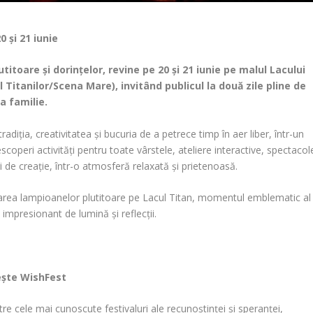
 și 21 iunie
itoare și dorințelor, revine pe 20 și 21 iunie pe malul Lacului
 Titanilor/Scena Mare), invitând publicul la două zile pline de
a familie.
diția, creativitatea și bucuria de a petrece timp în aer liber, într-un
descoperi activități pentru toate vârstele, ateliere interactive, spectacol
i de creație, într-o atmosferă relaxată și prietenoasă.
ansarea lampioanelor plutitoare pe Lacul Titan, momentul emblematic al
 impresionant de lumină și reflecții.
ește WishFest
tre cele mai cunoscute festivaluri ale recunoștinței și speranței,