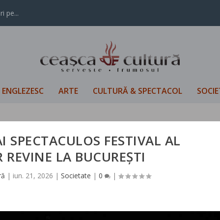
i pe...
L ENGLEZESC
ARTE
CULTURĂ & SPECTACOL
SOCIE
AI SPECTACULOS FESTIVAL AL
 REVINE LA BUCUREȘTI
ră
|
iun. 21, 2026
|
Societate
|
0
|