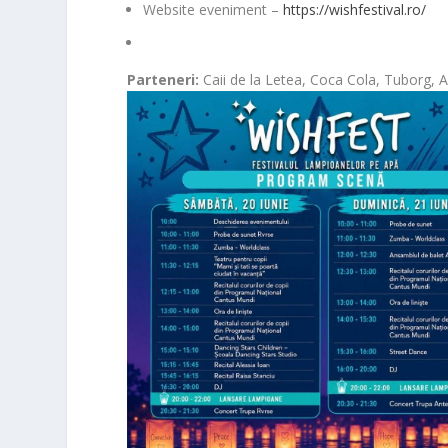
Website eveniment –
https://wishfestival.ro/
Parteneri:
Caii de la Letea, Coca Cola, Tuborg,