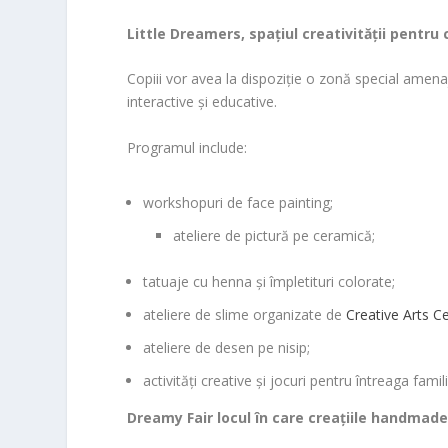
Little Dreamers, spațiul creativității pentru 
Copiii vor avea la dispoziție o zonă special amenaj
interactive și educative.
Programul include:
workshopuri de face painting;
ateliere de pictură pe ceramică;
tatuaje cu henna și împletituri colorate;
ateliere de slime organizate de
Creative Arts C
ateliere de desen pe nisip;
activități creative și jocuri pentru întreaga famili
Dreamy Fair locul în care creațiile handmad