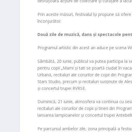
desfășoară acțiuni de colectare și curățare a lacul
Prin aceste măsuri, festivalul își propune să ofer
înconjurător.
Două zile de muzică, dans și spectacole pent
Programul artistic din acest an aduce pe scena Wi
Sâmbătă, 20 iunie, publicul va putea participa la 
pentru copii „Mami și tati se poartă ciudat în va
Urbană, recitaluri ale corurilor de copii din Pro
Stars Studio, precum și recitaluri susținute de Al
și concertul trupei RVRSE.
Duminică, 21 iunie, atmosfera va continua cu ses
recitaluri ale corurilor de copii și tineri din Pr
lansarea lampioanelor și concertul trupei Antebel
Pe parcursul ambelor zile, zona principală a festi