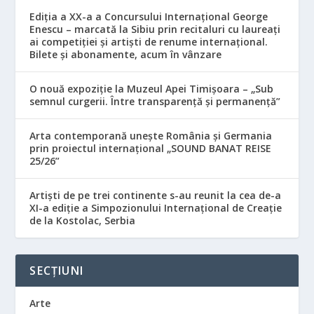
Ediția a XX-a a Concursului Internațional George
Enescu – marcată la Sibiu prin recitaluri cu laureați
ai competiției și artiști de renume internațional.
Bilete și abonamente, acum în vânzare
O nouă expoziție la Muzeul Apei Timișoara – „Sub
semnul curgerii. Între transparență și permanență”
Arta contemporană unește România și Germania
prin proiectul internațional „SOUND BANAT REISE
25/26”
Artiști de pe trei continente s-au reunit la cea de-a
XI-a ediție a Simpozionului Internațional de Creație
de la Kostolac, Serbia
SECȚIUNI
Arte