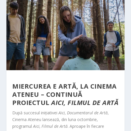
MIERCUREA E ARTĂ, LA CINEMA
ATENEU – CONTINUĂ
PROIECTUL
AICI, FILMUL DE ARTĂ
După succesul inițiativei
Aici, Documentarul de Artă
,
Cinema Ateneu lansează, din luna octombrie,
programul
Aici, Filmul de Artă
. Aproape în fiecare