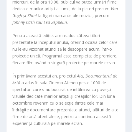
miercuri, de la ora 18:00, publicul va putea urmări filme
dedicate marilor artiști ai lumii, de la pictori precum
Van
Gogh și Klimt
la figuri marcante ale muzicii, precum
Johnny Cash sau Led Zeppelin
.
Pentru această ediție, am readus câteva titluri
prezentate la începutul anului, oferind ocazia celor care
nu le-au vizionat atunci să le descopere acum, într-o
proiecție unică. Programul este completat de premiere,
fiecare film având o singură proiecție pe marele ecran.
În primăvara acestui an, proiectul
Aici, Documentarul de
Artă
a adus în sala Cinema Ateneu peste 1000 de
spectatori care s-au bucurat de întâlnirea cu povești
vizuale dedicate marilor artiști și creațiilor lor. Din luna
octombrie revenim cu o selecție dintre cele mai
îndrăgite documentare prezentate atunci, alături de alte
filme de artă atent alese, pentru a continua această
experiență culturală pe marele ecran.