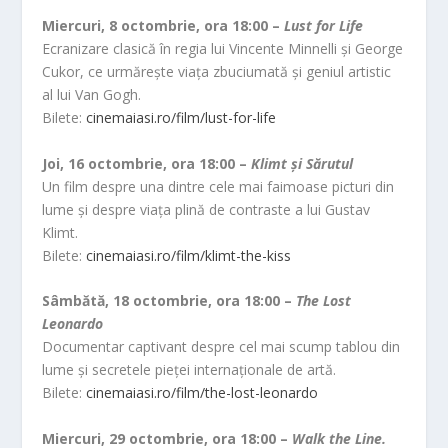
Miercuri, 8 octombrie, ora 18:00 –
Lust for Life
Ecranizare clasică în regia lui Vincente Minnelli și George
Cukor, ce urmărește viața zbuciumată și geniul artistic
al lui Van Gogh.
Bilete:
cinemaiasi.ro/film/lust-for-life
Joi, 16 octombrie, ora 18:00 –
Klimt și Sărutul
Un film despre una dintre cele mai faimoase picturi din
lume și despre viața plină de contraste a lui Gustav
Klimt.
Bilete:
cinemaiasi.ro/film/klimt-the-kiss
Sâmbătă, 18 octombrie, ora 18:00 –
The Lost
Leonardo
Documentar captivant despre cel mai scump tablou din
lume și secretele pieței internaționale de artă.
Bilete:
cinemaiasi.ro/film/the-lost-leonardo
Miercuri, 29 octombrie, ora 18:00 –
Walk the Line.