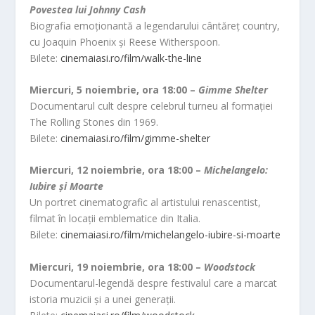
Povestea lui Johnny Cash
Biografia emoționantă a legendarului cântăreț country,
cu Joaquin Phoenix și Reese Witherspoon.
Bilete:
cinemaiasi.ro/film/walk-the-line
Miercuri, 5 noiembrie, ora 18:00 –
Gimme Shelter
Documentarul cult despre celebrul turneu al formației
The Rolling Stones din 1969.
Bilete:
cinemaiasi.ro/film/gimme-shelter
Miercuri, 12 noiembrie, ora 18:00 –
Michelangelo:
Iubire și Moarte
Un portret cinematografic al artistului renascentist,
filmat în locații emblematice din Italia.
Bilete:
cinemaiasi.ro/film/michelangelo-iubire-si-moarte
Miercuri, 19 noiembrie, ora 18:00 –
Woodstock
Documentarul-legendă despre festivalul care a marcat
istoria muzicii și a unei generații.