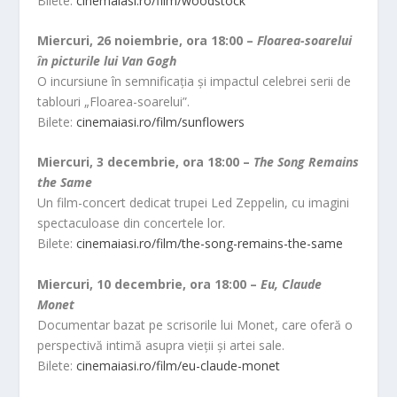
Bilete:
cinemaiasi.ro/film/woodstock
Miercuri, 26 noiembrie, ora 18:00 –
Floarea-soarelui
în picturile lui Van Gogh
O incursiune în semnificația și impactul celebrei serii de
tablouri „Floarea-soarelui”.
Bilete:
cinemaiasi.ro/film/sunflowers
Miercuri, 3 decembrie, ora 18:00 –
The Song Remains
the Same
Un film-concert dedicat trupei Led Zeppelin, cu imagini
spectaculoase din concertele lor.
Bilete:
cinemaiasi.ro/film/the-song-remains-the-same
Miercuri, 10 decembrie, ora 18:00 –
Eu, Claude
Monet
Documentar bazat pe scrisorile lui Monet, care oferă o
perspectivă intimă asupra vieții și artei sale.
Bilete:
cinemaiasi.ro/film/eu-claude-monet