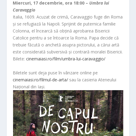
Miercuri, 17 decembrie, ora 18:00 –
Umbra lui
Caravaggio
Italia, 1609. Acuzat de crimă, Caravaggio fuge din Roma
și se refugiază la Napoli. Sprijinit de puternica familie
Colonna, el încearcă să obțină aprobarea Bisericii
Catolice pentru a se întoarce la Roma. Papa decide că
trebuie făcută o anchetă asupra pictorului, a cărui artă
este considerată subversivă și contrară moralei Bisericii.
Bilete:
cinemaiasi.ro/film/umbra-lui-caravaggio/
Biletele sunt deja puse în vânzare online pe
cinemaiasi.ro/filmul-de-arta/
sau la casieria Ateneului
Național din Iași.