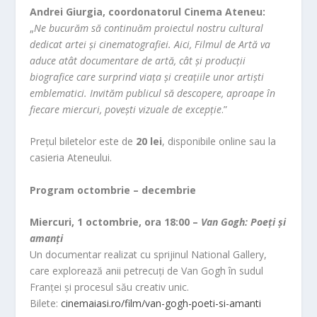
Andrei Giurgia, coordonatorul Cinema Ateneu:
„
Ne bucurăm să continuăm proiectul nostru cultural
dedicat artei și cinematografiei. Aici, Filmul de Artă va
aduce atât documentare de artă, cât și producții
biografice care surprind viața și creațiile unor artiști
emblematici. Invităm publicul să descopere, aproape în
fiecare miercuri, povești vizuale de excepție
.”
Prețul biletelor este de
20 lei
, disponibile online sau la
casieria Ateneului.
Program octombrie – decembrie
Miercuri, 1 octombrie, ora 18:00 –
Van Gogh: Poeți și
amanți
Un documentar realizat cu sprijinul National Gallery,
care explorează anii petrecuți de Van Gogh în sudul
Franței și procesul său creativ unic.
Bilete:
cinemaiasi.ro/film/van-gogh-poeti-si-amanti