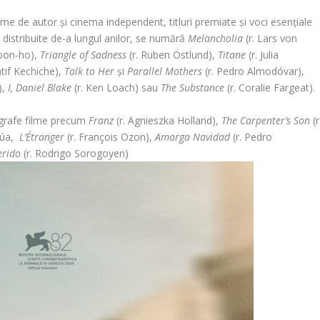
e de autor și cinema independent, titluri premiate și voci esențiale
 distribuite de-a lungul anilor, se numără
Melancholia
(r. Lars von
Joon-ho),
Triangle of Sadness
(r. Ruben Östlund),
Titane
(r. Julia
atif Kechiche),
Talk to Her
și
Parallel Mothers
(r. Pedro Almodóvar),
),
I, Daniel Blake
(r. Ken Loach) sau
The Substance
(r. Coralie Fargeat).
ografe filme precum
Franz
(r. Agnieszka Holland),
The Carpenter’s Son
(r
Azúa,
L’Étranger
(r. François Ozon),
Amarga Navidad
(r. Pedro
erido
(r. Rodrigo Sorogoyen)