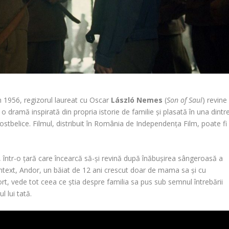
n 1956, regizorul laureat cu Oscar
László Nemes
(
Son of Saul
) revine
, o dramă inspirată din propria istorie de familie și plasată în una dintr
ostbelice. Filmul, distribuit în România de Independența Film, poate fi
într-o țară care încearcă să-și revină după înăbușirea sângeroasă a
ontext, Andor, un băiat de 12 ani crescut doar de mama sa și cu
ort, vede tot ceea ce știa despre familia sa pus sub semnul întrebării
 lui tată.