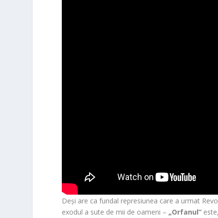
Deși are ca fundal represiunea care a urmat Revol
exodul a sute de mii de oameni –
„Orfanul”
este