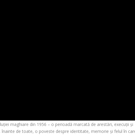
uției maghiare din 1956 – o perioadă marcată de arestări, execuții și
, înainte de toate, o poveste despre identitate, memorie și felul în car