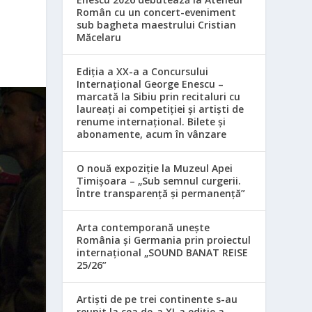
Român cu un concert-eveniment
sub bagheta maestrului Cristian
Măcelaru
Ediția a XX-a a Concursului
Internațional George Enescu –
marcată la Sibiu prin recitaluri cu
laureați ai competiției și artiști de
renume internațional. Bilete și
abonamente, acum în vânzare
O nouă expoziție la Muzeul Apei
Timișoara – „Sub semnul curgerii.
Între transparență și permanență”
Arta contemporană unește
România și Germania prin proiectul
internațional „SOUND BANAT REISE
25/26”
Artiști de pe trei continente s-au
reunit la cea de-a XI-a ediție a