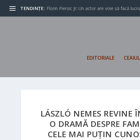
TENDINȚE:
Florin Piersic Jr: Un actor are voie să facă lucrur
EDITORIALE
CEAIU
LÁSZLÓ NEMES REVINE 
O DRAMĂ DESPRE FAMI
CELE MAI PUȚIN CUNO