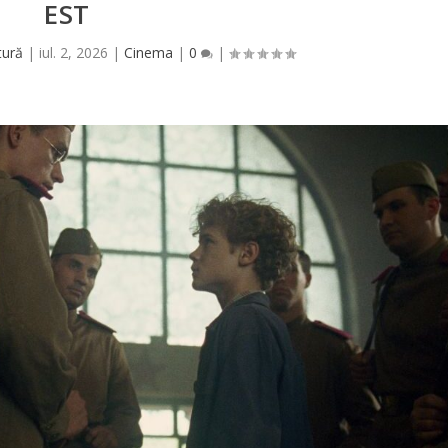
EST
tură
|
iul. 2, 2026
|
Cinema
|
0
|