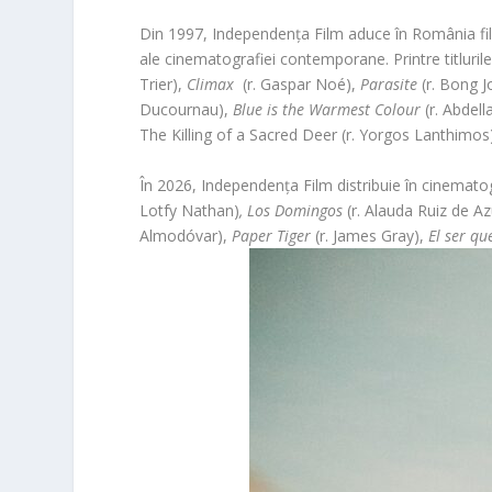
Din 1997, Independența Film aduce în România film
ale cinematografiei contemporane. Printre titlurile
Trier),
Climax
(r. Gaspar Noé),
Parasite
(r. Bong 
Ducournau),
Blue is the Warmest Colour
(r. Abdell
The Killing of a Sacred Deer (r. Yorgos Lanthimos
În 2026, Independența Film distribuie în cinemat
Lotfy Nathan)
, Los Domingos
(r. Alauda Ruiz de 
Almodóvar),
Paper Tiger
(r. James Gray),
El ser qu