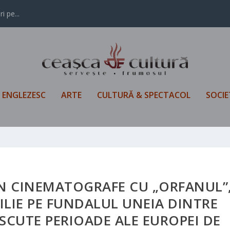
i pe...
L ENGLEZESC
ARTE
CULTURĂ & SPECTACOL
SOCIE
ÎN CINEMATOGRAFE CU „ORFANUL”
LIE PE FUNDALUL UNEIA DINTRE
SCUTE PERIOADE ALE EUROPEI DE