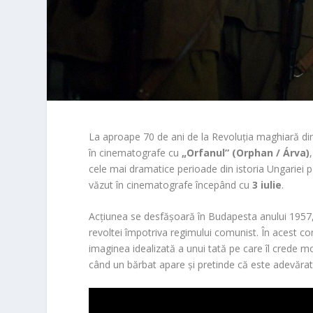
La aproape 70 de ani de la Revoluția maghiară di
în cinematografe cu
„Orfanul” (Orphan / Árva)
cele mai dramatice perioade din istoria Ungariei p
văzut în cinematografe începând cu
3 iulie
.
Acțiunea se desfășoară în Budapesta anului 1957, 
revoltei împotriva regimului comunist. În acest c
imaginea idealizată a unui tată pe care îl crede m
când un bărbat apare și pretinde că este adevăratul