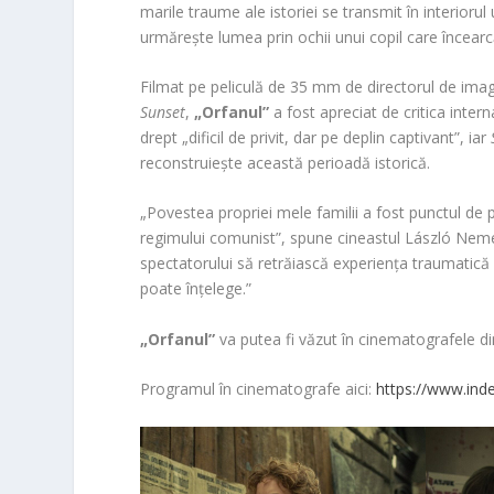
marile traume ale istoriei se transmit în interiorul
urmărește lumea prin ochii unui copil care încearcă 
Filmat pe peliculă de 35 mm de directorul de ima
Sunset
,
„Orfanul”
a fost apreciat de critica inter
drept „dificil de privit, dar pe deplin captivant”, iar
reconstruiește această perioadă istorică.
„Povestea propriei mele familii a fost punctul de
regimului comunist”, spune cineastul László Neme
spectatorului să retrăiască experiența traumatică 
poate înțelege.”
„Orfanul”
va putea fi văzut în cinematografele di
Programul în cinematografe aici:
https://www.inde