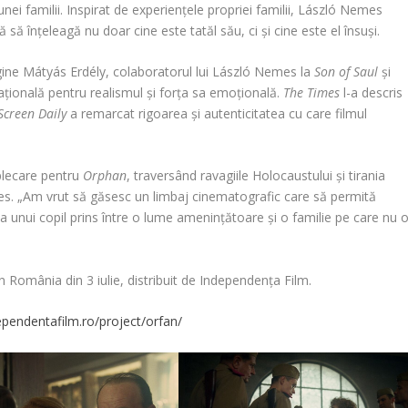
 unei familii. Inspirat de experiențele propriei familii, László Nemes
să înțeleagă nu doar cine este tatăl său, ci și cine este el însuși.
gine Mátyás Erdély, colaboratorul lui László Nemes la
Son of Saul
și
națională pentru realismul și forța sa emoțională.
The Times
l-a descris
Screen Daily
a remarcat rigoarea și autenticitatea cu care filmul
 plecare pentru
Orphan
, traversând ravagiile Holocaustului și tirania
s. „Am vrut să găsesc un limbaj cinematografic care să permită
a unui copil prins între o lume amenințătoare și o familie pe care nu 
n România din 3 iulie, distribuit de Independența Film.
pendentafilm.ro/project/orfan/