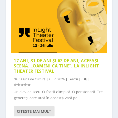
17 ANI, 31 DE ANI ȘI 62 DE ANI, ACEEAȘI
SCENĂ. „OAMENI CA TINE”, LA INLIGHT
THEATER FESTIVAL
de
Ceașca de Cultură
|
iul. 7, 2026
|
Teatru
|
0
|
Un elev de liceu. O fostă olimpică. O pensionară. Trei
generații care urcă în această vară pe...
CITEŞTE MAI MULT