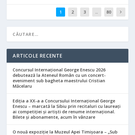
1
2
3
...
80
ARTICOLE RECENTE
Concursul Internațional George Enescu 2026
debutează la Ateneul Român cu un concert-
eveniment sub bagheta maestrului Cristian
Măcelaru
Ediția a XX-a a Concursului Internațional George
Enescu – marcată la Sibiu prin recitaluri cu laureați
ai competiției și artiști de renume internațional.
Bilete și abonamente, acum în vânzare
O nouă expoziție la Muzeul Apei Timișoara – „Sub