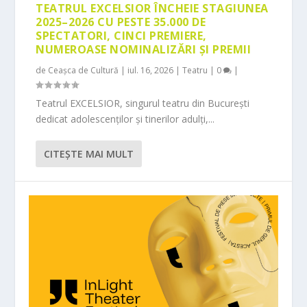
TEATRUL EXCELSIOR ÎNCHEIE STAGIUNEA
2025–2026 CU PESTE 35.000 DE
SPECTATORI, CINCI PREMIERE,
NUMEROASE NOMINALIZĂRI ȘI PREMII
de
Ceașca de Cultură
|
iul. 16, 2026
|
Teatru
|
0
|
Teatrul EXCELSIOR, singurul teatru din București
dedicat adolescenților și tinerilor adulți,...
CITEŞTE MAI MULT