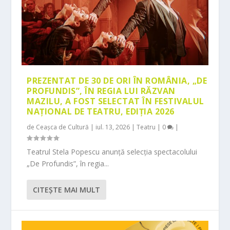
PREZENTAT DE 30 DE ORI ÎN ROMÂNIA, „DE
PROFUNDIS”, ÎN REGIA LUI RĂZVAN
MAZILU, A FOST SELECTAT ÎN FESTIVALUL
NAȚIONAL DE TEATRU, EDIȚIA 2026
de
Ceașca de Cultură
|
iul. 13, 2026
|
Teatru
|
0
|
Teatrul Stela Popescu anunță selecția spectacolului
„De Profundis”, în regia...
CITEŞTE MAI MULT