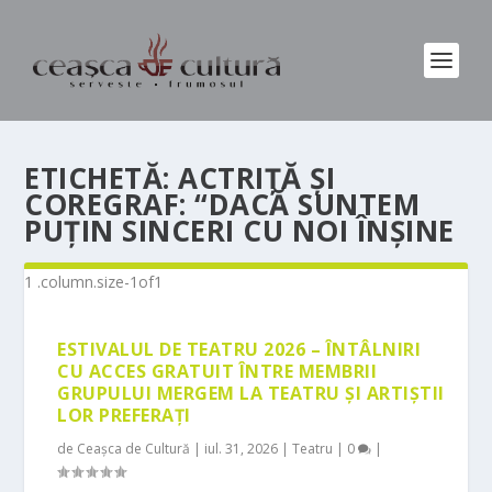
ETICHETĂ:
ACTRIŢĂ ŞI
COREGRAF: “DACĂ SUNTEM
PUŢIN SINCERI CU NOI ÎNŞINE
ESTIVALUL DE TEATRU 2026 – ÎNTÂLNIRI
CU ACCES GRATUIT ÎNTRE MEMBRII
GRUPULUI MERGEM LA TEATRU ȘI ARTIȘTII
LOR PREFERAȚI
de
Ceașca de Cultură
|
iul. 31, 2026
|
Teatru
|
0
|