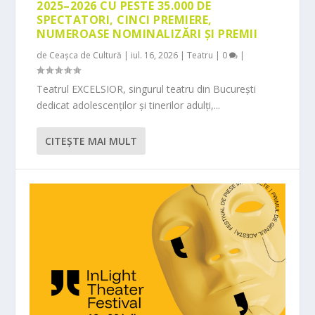
2025–2026 CU PESTE 35.000 DE
SPECTATORI, CINCI PREMIERE,
NUMEROASE NOMINALIZĂRI ȘI PREMII
de
Ceașca de Cultură
|
iul. 16, 2026
|
Teatru
|
0
|
Teatrul EXCELSIOR, singurul teatru din București
dedicat adolescenților și tinerilor adulți,...
CITEŞTE MAI MULT