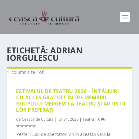
ETICHETĂ:
ADRIAN
IORGULESCU
ESTIVALUL DE TEATRU 2026 – ÎNTÂLNIRI
CU ACCES GRATUIT ÎNTRE MEMBRII
GRUPULUI MERGEM LA TEATRU ȘI ARTIȘTII
LOR PREFERAȚI
de
Ceașca de Cultură
|
iul. 31, 2026
|
Teatru
|
0
|
Peste 1.500 de spectatori vin în această vară la