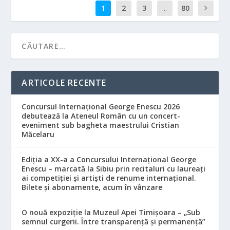
1
2
3
...
80
ARTICOLE RECENTE
Concursul Internațional George Enescu 2026
debutează la Ateneul Român cu un concert-
eveniment sub bagheta maestrului Cristian
Măcelaru
Ediția a XX-a a Concursului Internațional George
Enescu – marcată la Sibiu prin recitaluri cu laureați
ai competiției și artiști de renume internațional.
Bilete și abonamente, acum în vânzare
O nouă expoziție la Muzeul Apei Timișoara – „Sub
semnul curgerii. Între transparență și permanență”