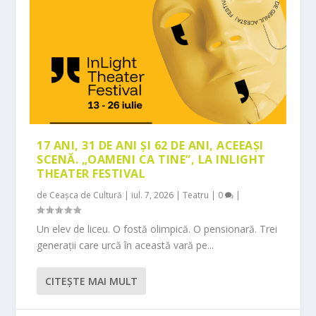
17 ANI, 31 DE ANI ȘI 62 DE ANI, ACEEAȘI
SCENĂ. „OAMENI CA TINE”, LA INLIGHT
THEATER FESTIVAL
de
Ceașca de Cultură
|
iul. 7, 2026
|
Teatru
|
0
|
Un elev de liceu. O fostă olimpică. O pensionară. Trei
generații care urcă în această vară pe...
CITEŞTE MAI MULT