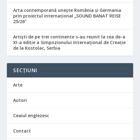
Arta contemporană unește România și Germania
prin proiectul internațional „SOUND BANAT REISE
25/26”
Artiști de pe trei continente s-au reunit la cea de-a
XI-a ediție a Simpozionului Internațional de Creație
de la Kostolac, Serbia
SECȚIUNI
Arte
Autori
Ceaiul englezesc
Contact