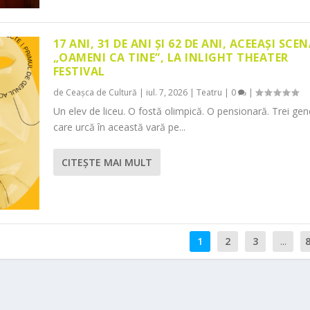
17 ANI, 31 DE ANI ȘI 62 DE ANI, ACEEAȘI SCEN
„OAMENI CA TINE”, LA INLIGHT THEATER
FESTIVAL
de
Ceașca de Cultură
|
iul. 7, 2026
|
Teatru
|
0
|
Un elev de liceu. O fostă olimpică. O pensionară. Trei gene
care urcă în această vară pe...
CITEŞTE MAI MULT
1
2
3
...