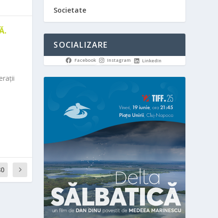
Societate
Ă.
SOCIALIZARE
Facebook
Instagram
LinkedIn
rații
80