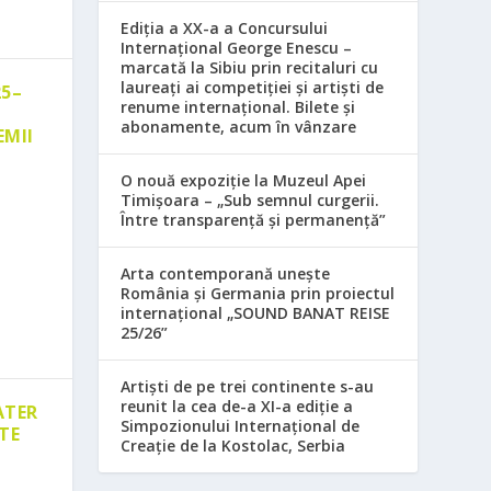
Ediția a XX-a a Concursului
Internațional George Enescu –
marcată la Sibiu prin recitaluri cu
laureați ai competiției și artiști de
25–
renume internațional. Bilete și
abonamente, acum în vânzare
EMII
O nouă expoziție la Muzeul Apei
Timișoara – „Sub semnul curgerii.
Între transparență și permanență”
Arta contemporană unește
România și Germania prin proiectul
internațional „SOUND BANAT REISE
25/26”
Artiști de pe trei continente s-au
reunit la cea de-a XI-a ediție a
ATER
Simpozionului Internațional de
TE
Creație de la Kostolac, Serbia