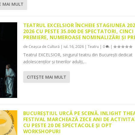
E MAI MULT
TEATRUL EXCELSIOR ÎNCHEIE STAGIUNEA 20
2026 CU PESTE 35.000 DE SPECTATORI, CINCI
PREMIERE, NUMEROASE NOMINALIZĂRI ȘI PR
de
Ceașca de Cultură
|
iul. 16, 2026
|
Teatru
|
0
|
Teatrul EXCELSIOR, singurul teatru din București dedicat
adolescenților și tinerilor adulți,...
CITEŞTE MAI MULT
BUCUREȘTIUL URCĂ PE SCENĂ. INLIGHT THE
FESTIVAL MARCHEAZĂ ZECE ANI DE ACTIVITA
CU PESTE 20 DE SPECTACOLE ȘI OPT
WORKSHOPURI