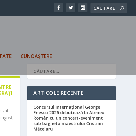
TATE
CUNOAȘTERE
ÎNTRE
ARTICOLE RECENTE
ERAȚI
Concursul Internațional George
nizat
Enescu 2026 debutează la Ateneul
august,
Român cu un concert-eveniment
sub bagheta maestrului Cristian
Măcelaru