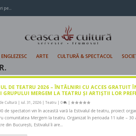
i pe...
L ENGLEZESC
ARTE
CULTURĂ & SPECTACOL
SOCIE
R.
LUL DE TEATRU 2026 – ÎNTÂLNIRI CU ACCES GRATUIT 
I GRUPULUI MERGEM LA TEATRU ȘI ARTIȘTII LOR PREF
de Cultură
|
iul. 31, 2026
|
Teatru
|
0
|
0 de spectatori vin în această vară la Estivalul de teatru, proiect orga
tru comunitatea Mergem la teatru. Organizat în perioada 11 iulie – 30 
re din București, Estivalul îi are...