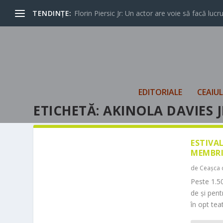
TENDINȚE:
Florin Piersic Jr: Un actor are voie să facă lucrur
EDITORIALE
CEAIU
ETICHETĂ:
AKINOLA DAVIES J
ESTIVA
MEMBRI
de
Ceașca 
Peste 1.50
de și pen
în opt teat