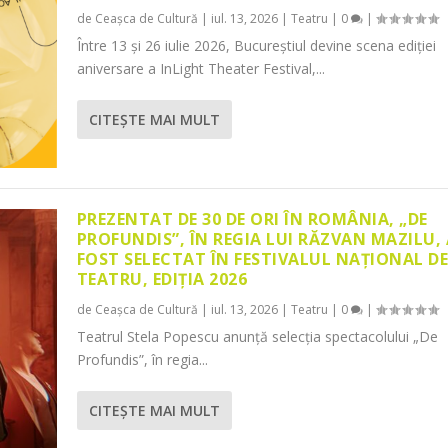
de
Ceașca de Cultură
|
iul. 13, 2026
|
Teatru
|
0
|
Între 13 și 26 iulie 2026, Bucureștiul devine scena ediției
aniversare a InLight Theater Festival,...
CITEŞTE MAI MULT
PREZENTAT DE 30 DE ORI ÎN ROMÂNIA, „DE
PROFUNDIS”, ÎN REGIA LUI RĂZVAN MAZILU,
FOST SELECTAT ÎN FESTIVALUL NAȚIONAL D
TEATRU, EDIȚIA 2026
de
Ceașca de Cultură
|
iul. 13, 2026
|
Teatru
|
0
|
Teatrul Stela Popescu anunță selecția spectacolului „De
Profundis”, în regia...
CITEŞTE MAI MULT