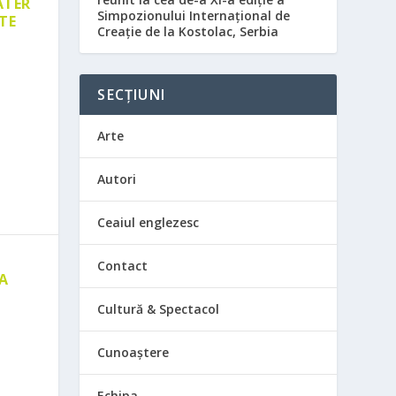
ATER
Simpozionului Internațional de
TE
Creație de la Kostolac, Serbia
SECȚIUNI
Arte
Autori
Ceaiul englezesc
Contact
 A
E
Cultură & Spectacol
Cunoaștere
Echipa