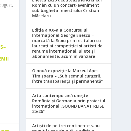
august,
Român cu un concert-eveniment
sub bagheta maestrului Cristian
Măcelaru
Ediția a XX-a a Concursului
Internațional George Enescu –
marcată la Sibiu prin recitaluri cu
laureați ai competiției și artiști de
25–
renume internațional. Bilete și
abonamente, acum în vânzare
EMII
O nouă expoziție la Muzeul Apei
Timișoara – „Sub semnul curgerii.
Între transparență și permanență”
Arta contemporană unește
România și Germania prin proiectul
internațional „SOUND BANAT REISE
25/26”
Artiști de pe trei continente s-au
reunit la cea de-a XI-a ediție a