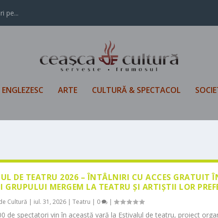
i pe...
L ENGLEZESC
ARTE
CULTURĂ & SPECTACOL
SOCIE
LUL DE TEATRU 2026 – ÎNTÂLNIRI CU ACCES GRATUIT 
I GRUPULUI MERGEM LA TEATRU ȘI ARTIȘTII LOR PREF
de Cultură
|
iul. 31, 2026
|
Teatru
|
0
|
0 de spectatori vin în această vară la Estivalul de teatru, proiect orga