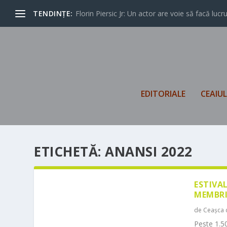
TENDINȚE:
Florin Piersic Jr: Un actor are voie să facă lucrur
EDITORIALE
CEAIU
ETICHETĂ:
ANANSI 2022
ESTIVA
MEMBRI
de
Ceașca 
Peste 1.50