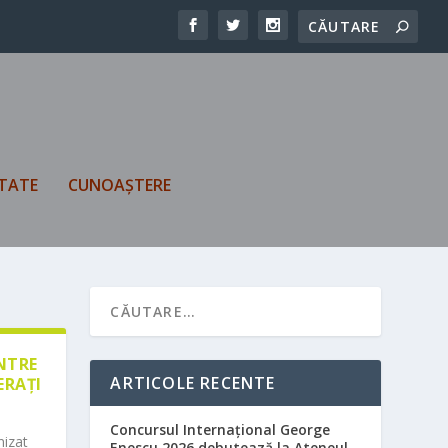
TATE
CUNOAȘTERE
ÎNTRE
ARTICOLE RECENTE
ERAȚI
Concursul Internațional George
nizat
Enescu 2026 debutează la Ateneul