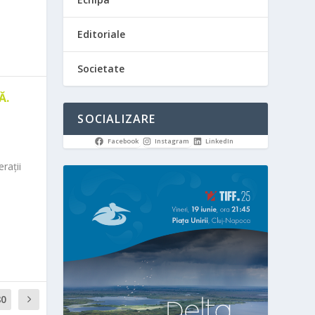
Editoriale
Societate
Ă.
SOCIALIZARE
Facebook
Instagram
LinkedIn
rații
80