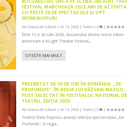
BUCUREȘTIUL URCĂ PE SCENĂ. INLIGHT THE
FESTIVAL MARCHEAZĂ ZECE ANI DE ACTIVITA
CU PESTE 20 DE SPECTACOLE ȘI OPT
WORKSHOPURI
de
Ceașca de Cultură
|
iul. 13, 2026
|
Teatru
|
0
|
Între 13 și 26 iulie 2026, Bucureștiul devine scena ediției
aniversare a InLight Theater Festival,...
CITEŞTE MAI MULT
PREZENTAT DE 30 DE ORI ÎN ROMÂNIA, „DE
PROFUNDIS”, ÎN REGIA LUI RĂZVAN MAZILU,
FOST SELECTAT ÎN FESTIVALUL NAȚIONAL D
TEATRU, EDIȚIA 2026
de
Ceașca de Cultură
|
iul. 13, 2026
|
Teatru
|
0
|
Teatrul Stela Popescu anunță selecția spectacolului „De
Profundis”, în regia...