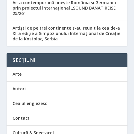
Arta contemporană unește România și Germania
prin proiectul internațional „SOUND BANAT REISE
25/26”
Artiști de pe trei continente s-au reunit la cea de-a
XI-a ediție a Simpozionului Internațional de Creație
de la Kostolac, Serbia
SECȚIUNI
Arte
Autori
Ceaiul englezesc
Contact
Cultură & Spectacol