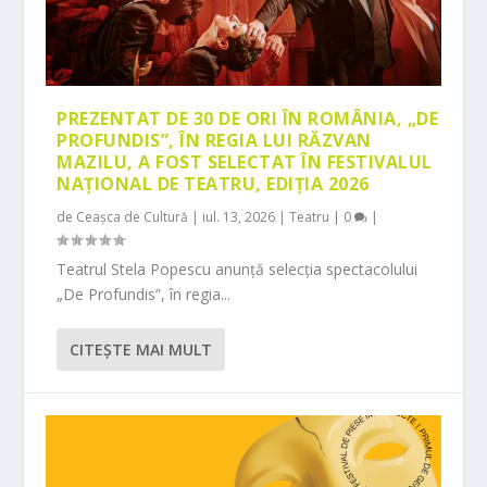
PREZENTAT DE 30 DE ORI ÎN ROMÂNIA, „DE
PROFUNDIS”, ÎN REGIA LUI RĂZVAN
MAZILU, A FOST SELECTAT ÎN FESTIVALUL
NAȚIONAL DE TEATRU, EDIȚIA 2026
de
Ceașca de Cultură
|
iul. 13, 2026
|
Teatru
|
0
|
Teatrul Stela Popescu anunță selecția spectacolului
„De Profundis”, în regia...
CITEŞTE MAI MULT