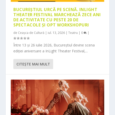
BUCUREȘTIUL URCĂ PE SCENĂ. INLIGHT
THEATER FESTIVAL MARCHEAZĂ ZECE ANI
DE ACTIVITATE CU PESTE 20 DE
SPECTACOLE ȘI OPT WORKSHOPURI
de
Ceașca de Cultură
|
iul. 13, 2026
|
Teatru
|
0
|
Între 13 și 26 iulie 2026, Bucureștiul devine scena
ediției aniversare a InLight Theater Festival,...
CITEŞTE MAI MULT