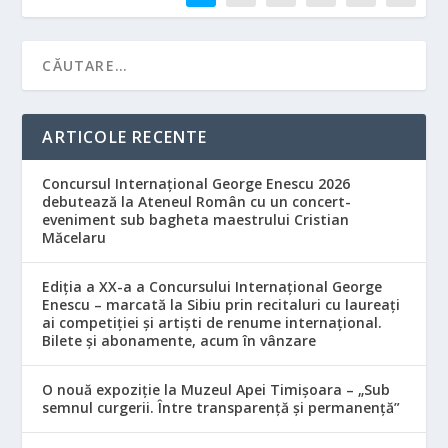
ARTICOLE RECENTE
Concursul Internațional George Enescu 2026
debutează la Ateneul Român cu un concert-
eveniment sub bagheta maestrului Cristian
Măcelaru
Ediția a XX-a a Concursului Internațional George
Enescu – marcată la Sibiu prin recitaluri cu laureați
ai competiției și artiști de renume internațional.
Bilete și abonamente, acum în vânzare
O nouă expoziție la Muzeul Apei Timișoara – „Sub
semnul curgerii. Între transparență și permanență”