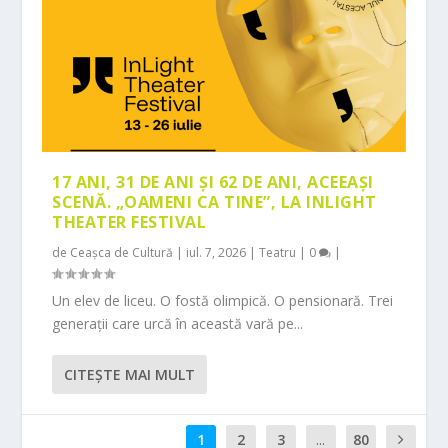
17 ANI, 31 DE ANI ȘI 62 DE ANI, ACEEAȘI
SCENĂ. „OAMENI CA TINE”, LA INLIGHT
THEATER FESTIVAL
de
Ceașca de Cultură
|
iul. 7, 2026
|
Teatru
|
0
|
Un elev de liceu. O fostă olimpică. O pensionară. Trei
generații care urcă în această vară pe...
CITEŞTE MAI MULT
1
2
3
...
80