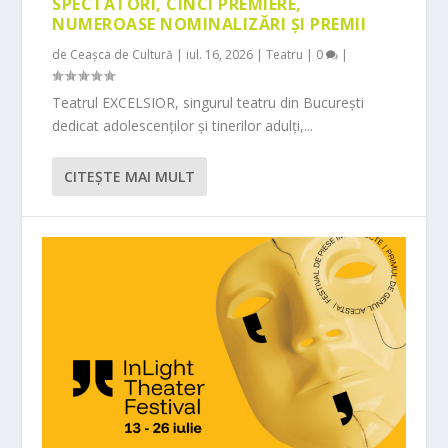
SPECTATORI, CINCI PREMIERE,
NUMEROASE NOMINALIZĂRI ȘI PREMII
de
Ceașca de Cultură
|
iul. 16, 2026
|
Teatru
|
0
|
Teatrul EXCELSIOR, singurul teatru din București
dedicat adolescenților și tinerilor adulți,...
CITEŞTE MAI MULT