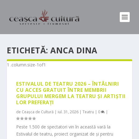
ETICHETĂ:
ANCA DINA
ESTIVALUL DE TEATRU 2026 – ÎNTÂLNIRI
CU ACCES GRATUIT ÎNTRE MEMBRII
GRUPULUI MERGEM LA TEATRU ȘI ARTIȘTII
LOR PREFERAȚI
de
Ceașca de Cultură
|
iul. 31, 2026
|
Teatru
|
0
|
Peste 1.500 de spectatori vin în această vară la
Estivalul de teatru, proiect organizat de și pentru