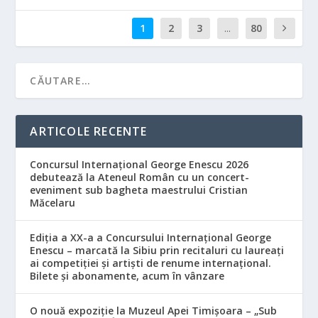
1
2
3
...
80
ARTICOLE RECENTE
Concursul Internațional George Enescu 2026
debutează la Ateneul Român cu un concert-
eveniment sub bagheta maestrului Cristian
Măcelaru
Ediția a XX-a a Concursului Internațional George
Enescu – marcată la Sibiu prin recitaluri cu laureați
ai competiției și artiști de renume internațional.
Bilete și abonamente, acum în vânzare
O nouă expoziție la Muzeul Apei Timișoara – „Sub