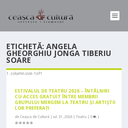
ETICHETĂ:
ANGELA
GHEORGHIU JONGA TIBERIU
SOARE
ESTIVALUL DE TEATRU 2026 – ÎNTÂLNIRI
CU ACCES GRATUIT ÎNTRE MEMBRII
GRUPULUI MERGEM LA TEATRU ȘI ARTIȘTII
LOR PREFERAȚI
de
Ceașca de Cultură
|
iul. 31, 2026
|
Teatru
|
0
|