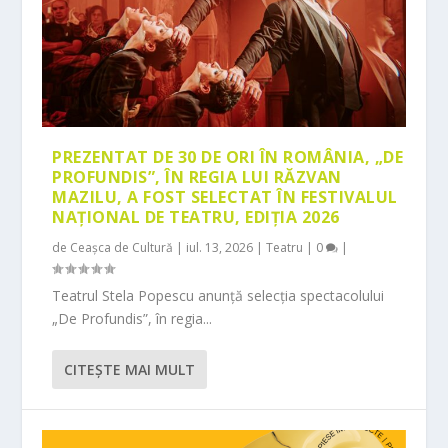
PREZENTAT DE 30 DE ORI ÎN ROMÂNIA, „DE
PROFUNDIS”, ÎN REGIA LUI RĂZVAN
MAZILU, A FOST SELECTAT ÎN FESTIVALUL
NAȚIONAL DE TEATRU, EDIȚIA 2026
de
Ceașca de Cultură
|
iul. 13, 2026
|
Teatru
|
0
|
Teatrul Stela Popescu anunță selecția spectacolului
„De Profundis”, în regia...
CITEŞTE MAI MULT