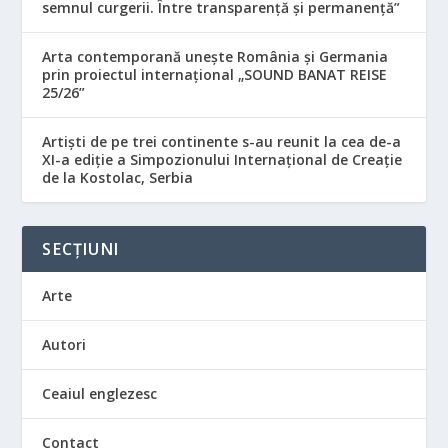
semnul curgerii. Între transparență și permanență”
Arta contemporană unește România și Germania
prin proiectul internațional „SOUND BANAT REISE
25/26”
Artiști de pe trei continente s-au reunit la cea de-a
XI-a ediție a Simpozionului Internațional de Creație
de la Kostolac, Serbia
SECȚIUNI
Arte
Autori
Ceaiul englezesc
Contact