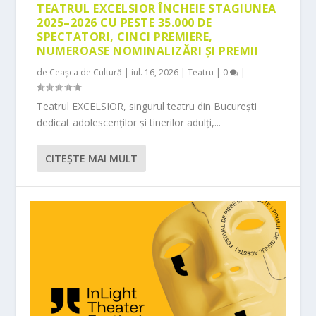
TEATRUL EXCELSIOR ÎNCHEIE STAGIUNEA
2025–2026 CU PESTE 35.000 DE
SPECTATORI, CINCI PREMIERE,
NUMEROASE NOMINALIZĂRI ȘI PREMII
de
Ceașca de Cultură
|
iul. 16, 2026
|
Teatru
|
0
|
Teatrul EXCELSIOR, singurul teatru din București
dedicat adolescenților și tinerilor adulți,...
CITEŞTE MAI MULT