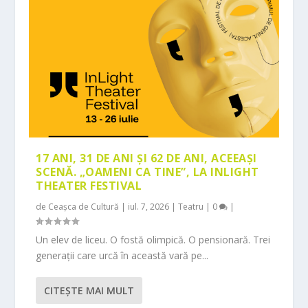
17 ANI, 31 DE ANI ȘI 62 DE ANI, ACEEAȘI
SCENĂ. „OAMENI CA TINE”, LA INLIGHT
THEATER FESTIVAL
de
Ceașca de Cultură
|
iul. 7, 2026
|
Teatru
|
0
|
Un elev de liceu. O fostă olimpică. O pensionară. Trei
generații care urcă în această vară pe...
CITEŞTE MAI MULT