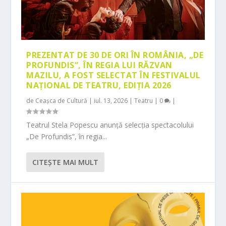
PREZENTAT DE 30 DE ORI ÎN ROMÂNIA, „DE
PROFUNDIS”, ÎN REGIA LUI RĂZVAN
MAZILU, A FOST SELECTAT ÎN FESTIVALUL
NAȚIONAL DE TEATRU, EDIȚIA 2026
de
Ceașca de Cultură
|
iul. 13, 2026
|
Teatru
|
0
|
Teatrul Stela Popescu anunță selecția spectacolului
„De Profundis”, în regia...
CITEŞTE MAI MULT