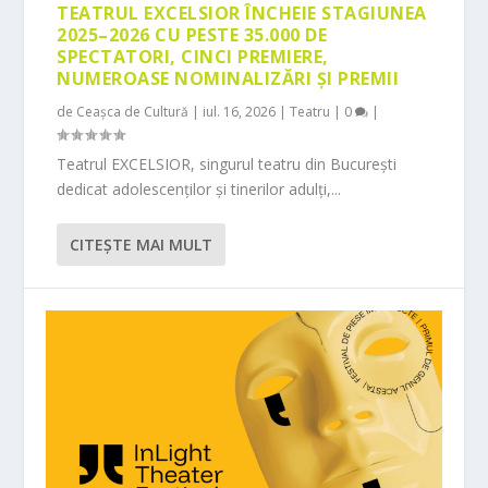
TEATRUL EXCELSIOR ÎNCHEIE STAGIUNEA
2025–2026 CU PESTE 35.000 DE
SPECTATORI, CINCI PREMIERE,
NUMEROASE NOMINALIZĂRI ȘI PREMII
de
Ceașca de Cultură
|
iul. 16, 2026
|
Teatru
|
0
|
Teatrul EXCELSIOR, singurul teatru din București
dedicat adolescenților și tinerilor adulți,...
CITEŞTE MAI MULT