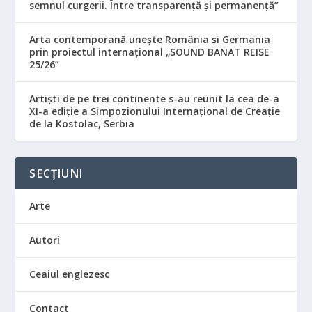
semnul curgerii. Între transparență și permanență”
Arta contemporană unește România și Germania
prin proiectul internațional „SOUND BANAT REISE
25/26”
Artiști de pe trei continente s-au reunit la cea de-a
XI-a ediție a Simpozionului Internațional de Creație
de la Kostolac, Serbia
SECȚIUNI
Arte
Autori
Ceaiul englezesc
Contact