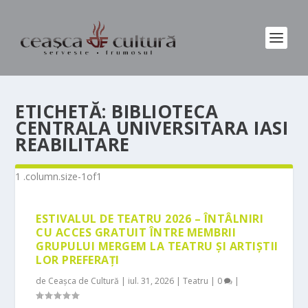
ETICHETĂ:
BIBLIOTECA
CENTRALA UNIVERSITARA IASI
REABILITARE
ESTIVALUL DE TEATRU 2026 – ÎNTÂLNIRI
CU ACCES GRATUIT ÎNTRE MEMBRII
GRUPULUI MERGEM LA TEATRU ȘI ARTIȘTII
LOR PREFERAȚI
de
Ceașca de Cultură
|
iul. 31, 2026
|
Teatru
|
0
|