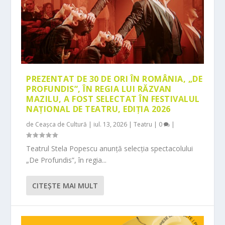
PREZENTAT DE 30 DE ORI ÎN ROMÂNIA, „DE
PROFUNDIS”, ÎN REGIA LUI RĂZVAN
MAZILU, A FOST SELECTAT ÎN FESTIVALUL
NAȚIONAL DE TEATRU, EDIȚIA 2026
de
Ceașca de Cultură
|
iul. 13, 2026
|
Teatru
|
0
|
Teatrul Stela Popescu anunță selecția spectacolului
„De Profundis”, în regia...
CITEŞTE MAI MULT