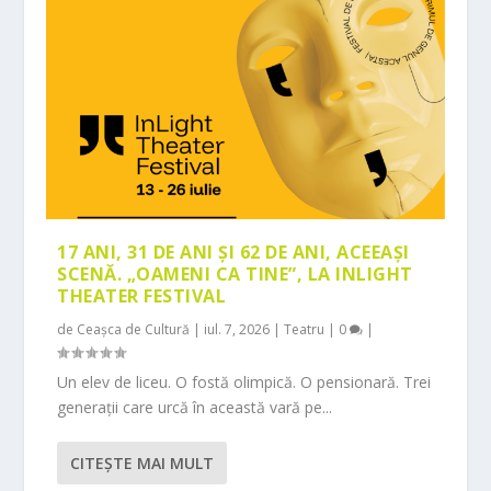
17 ANI, 31 DE ANI ȘI 62 DE ANI, ACEEAȘI
SCENĂ. „OAMENI CA TINE”, LA INLIGHT
THEATER FESTIVAL
de
Ceașca de Cultură
|
iul. 7, 2026
|
Teatru
|
0
|
Un elev de liceu. O fostă olimpică. O pensionară. Trei
generații care urcă în această vară pe...
CITEŞTE MAI MULT