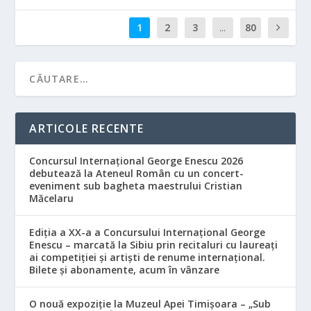
1
2
3
...
80
ARTICOLE RECENTE
Concursul Internațional George Enescu 2026
debutează la Ateneul Român cu un concert-
eveniment sub bagheta maestrului Cristian
Măcelaru
Ediția a XX-a a Concursului Internațional George
Enescu – marcată la Sibiu prin recitaluri cu laureați
ai competiției și artiști de renume internațional.
Bilete și abonamente, acum în vânzare
O nouă expoziție la Muzeul Apei Timișoara – „Sub